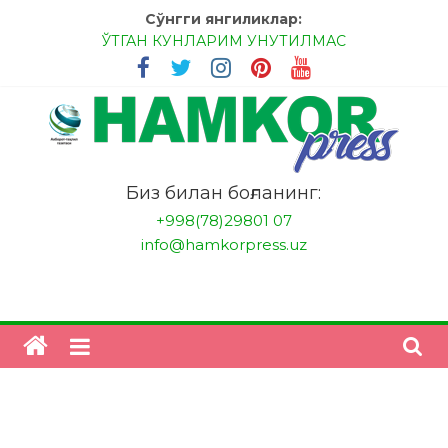
Сўнгги янгиликлар:
ЎТГАН КУНЛАРИМ УНУТИЛМАС
МЕССИ ВА РОНАЛДУ, АНА ЭНДИ ИККАЛАНГ ҲАМ
ҲУСАНОВГА ТАН БЕРИНГЛАР!
МЕҲР ОРҚАЛИ ШИФО
БАНКДА ИШЛАШ ОСОНМИ?
НАТИЖАГА ЭРИШИШ ЎЗ ҚЎЛИМИЗДА
Биз билан боғланинг:
+998(78)29801 07
info@hamkorpress.uz