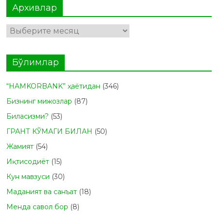
Архивлар
Бўлимлар
“HAMKORBANK” ҳаётидан
(346)
Бизнинг мижозлар
(87)
Биласизми?
(53)
ГРАНТ КЎМАГИ БИЛАН
(50)
Жамият
(54)
Иқтисодиёт
(15)
Кун мавзуси
(30)
Маданият ва санъат
(18)
Менда савол бор
(8)