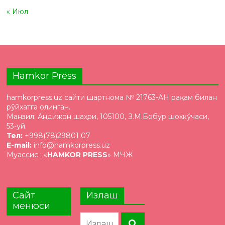
« Июл
Hamkor Press
hamkorpress.uz сайти шартнома № 21763-AH рақам билан
рўйхатга олинган.
Манзил: Андижон шаҳри, 105100, З.М.Бобур шоҳкўчаси,
53-уй.
Тел:
+998(78)29801 07
E-mail:
info@hamkorpress.uz
Муассис : «
HAMKOR PRESS
» МЧЖ
Сайт
Излаш
менюси