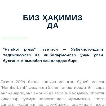
БИЗ ҲАҚИМИЗ
ДА
“Hamkor press” газетаси — Ўзбекистондаги
тадбиркорлар ва ишбилармонлар учун қулай
бўлган энг оммабоп нашрлардан бири.
Газета 2004 йилда ташкил қилинган бўлиб, асосан
“Hamkorbank” фаолияти билан таништиради. Энг сара,
энг қизиқарли, энг ажойиб ва ғаройиб воқеалар, ибратли
ҳикоялар, турмуш чораҳасидаги муаммолар, спорт,
санъат, маданият ва шоу-бизнес оламидаги шов-