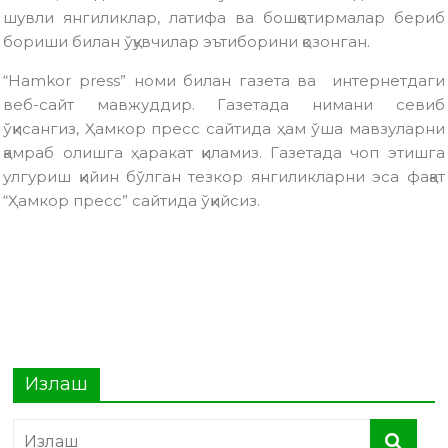
шувли янгиликлар, латифа ва бошқотирмалар бериб
бориши билан ўқувчилар эътиборини қозонган.
“Hamkor press” номи билан газета ва интернетдаги
веб-сайт мавжуддир. Газетада нимани севиб
ўқисангиз, Ҳамкор пресс сайтида ҳам ўша мавзуларни
қамраб олишга ҳаракат қиламиз. Газетада чоп этишга
улгуриш қийин бўлган тезкор янгиликларни эса фақат
“Ҳамкор пресс” сайтида ўқийсиз.
Излаш