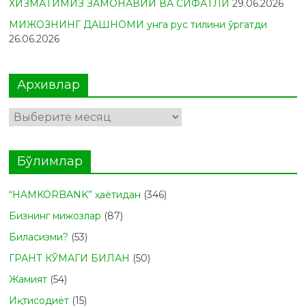
ХИЗМАТИМИЗ ЗАМОНАВИЙ ВА СИФАТЛИ
29.06.2026
МИЖОЗНИНГ ДАШНОМИ унга рус тилини ўргатди
26.06.2026
Архивлар
Архивлар
Бўлимлар
“HAMKORBANK” ҳаётидан
(346)
Бизнинг мижозлар
(87)
Биласизми?
(53)
ГРАНТ КЎМАГИ БИЛАН
(50)
Жамият
(54)
Иқтисодиёт
(15)