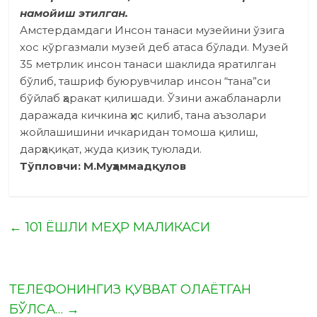
намойиш этилган.
Амстердамдаги Инсон танаси музейини ўзига
хос кўргазмали музей деб атаса бўлади. Музей
35 метрлик инсон танаси шаклида яратилган
бўлиб, ташриф буюрувчилар инсон “тана”си
бўйлаб ҳаракат қилишади. Ўзини ажабланарли
даражада кичкина ҳис қилиб, тана аъзолари
жойлашишини ичкаридан томоша қилиш,
дарҳақиқат, жуда қизиқ туюлади.
Тўпловчи: М.Муҳаммадқулов
←
101 ЁШЛИ МЕҲР МАЛИКАСИ
ТЕЛЕФОНИНГИЗ ҚУВВАТ ОЛАЁТГАН
БЎЛСА…
→