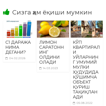
Сизга ҳам ёқиши мумкин
С1 ДАРАЖА
ЛИМОН
КЎП
НИМА
САРАТОНН
КВАРТИРАЛ
ДЕГАНИ?
ИНГ
И
ОЛДИНИ
УЙЛАРНИН
04.02.2026
ОЛАДИ
Г УМУМИЙ
МУЛКИ
14.03.2023
ҲУДУДИДА
ҚЎШИМЧА
ОБЪЕКТ
ҚУРИШ
ТАҚИҚЛАН
АДИ
05.08.2022