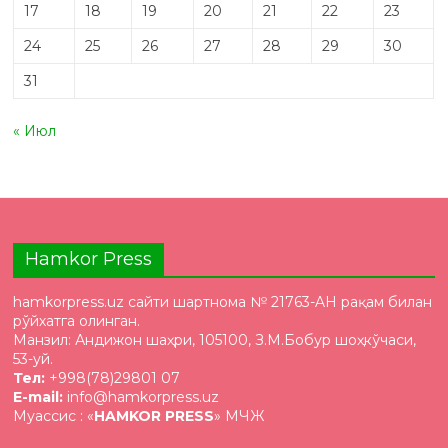
17
18
19
20
21
22
23
24
25
26
27
28
29
30
31
« Июл
Hamkor Press
hamkorpress.uz сайти шартнома № 21763-AH рақам билан
рўйхатга олинган.
Манзил: Андижон шаҳри, 105100, З.М.Бобур шоҳкўчаси,
53-уй.
Тел:
+998(78)29801 07
E-mail:
info@hamkorpress.uz
Муассис : «
HAMKOR PRESS
» МЧЖ