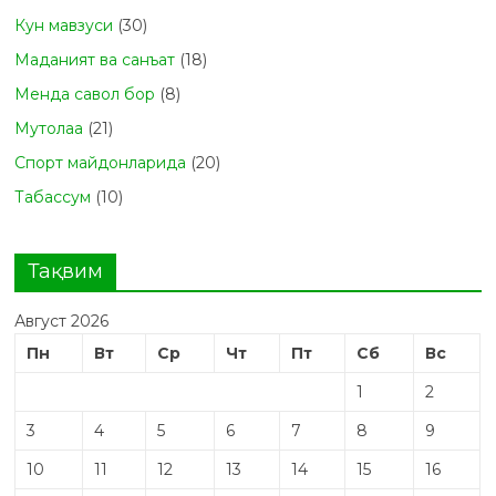
Кун мавзуси
(30)
Маданият ва санъат
(18)
Менда савол бор
(8)
Мутолаа
(21)
Спорт майдонларида
(20)
Табасcум
(10)
Тақвим
Август 2026
Пн
Вт
Ср
Чт
Пт
Сб
Вс
1
2
3
4
5
6
7
8
9
10
11
12
13
14
15
16