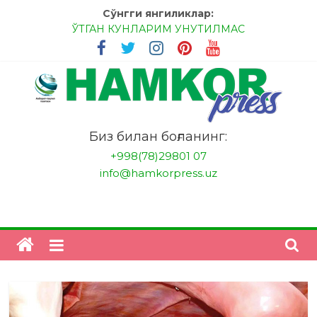
Skip
Сўнгги янгиликлар:
to
ЎТГАН КУНЛАРИМ УНУТИЛМАС
content
МЕССИ ВА РОНАЛДУ, АНА ЭНДИ ИККАЛАНГ ҲАМ
ҲУСАНОВГА ТАН БЕРИНГЛАР!
МЕҲР ОРҚАЛИ ШИФО
БАНКДА ИШЛАШ ОСОНМИ?
НАТИЖАГА ЭРИШИШ ЎЗ ҚЎЛИМИЗДА
"HamkorPress"
Биз билан боғланинг:
+998(78)29801 07
info@hamkorpress.uz