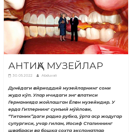
АНТИҚА МУЗЕЙЛАР
30.05.2022
Abduvali
Дунёдаги ғайриоддий музейларнинг сони
жуда кўп. Улар ичидаги энг ғалатиси
Германияда жойлашган Ёлғон музейидир. У
ерда Гитлернинг сунъий мўйлови,
“Титаник”даги радио рубка, ўрта аср жодугар
супургиси, учар гилам, Иосиф Сталиннинг
швабраси ва бошқа сохта экспонатлар