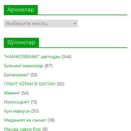
Архивлар
Архивлар
Бўлимлар
“HAMKORBANK” ҳаётидан
(346)
Бизнинг мижозлар
(87)
Биласизми?
(53)
ГРАНТ КЎМАГИ БИЛАН
(50)
Жамият
(54)
Иқтисодиёт
(15)
Кун мавзуси
(30)
Маданият ва санъат
(18)
Менда савол бор
(8)