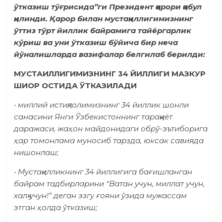
ўтказиш тўғрисида”ги Президент қарори қабул
қилинди. Қарор билан мустақиллигимизнинг
ўттиз тўрт йиллик байрамига тайёргарлик
кўриш ва уни ўтказиш бўйича бир неча
йўналишларда вазифалар белгилаб берилди:
МУСТА
ИЛЛИГИМИЗНИНГ 34 ЙИЛЛИГИ МАЗКУР
ШИОР ОСТИДА ЎТКАЗИЛАДИ
• миллий истиқлолимизнинг 34 йиллик шонли
санасини Янги Ўзбекистоннинг тараққиёт
даражаси, жаҳон майдонидаги обрў-эътиборига
ҳар томонлама муносиб тарзда, юксак савияда
нишонлаш;
• Мустақилликнинг 34 йиллигига бағишланган
байрам тадбирларини “Ватан учун, миллат учун,
халқ учун!” деган эзгу ғояни ўзида мужассам
этган ҳолда ўтказиш;