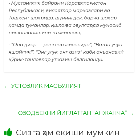
• Мустақиллик байрами Қорақал­по­ғистон
Республикаси, вилоятлар марказлари ва
Тошкент шаҳрида, шунингдек, барча шаҳар
ҳамда туманлар, қишлоқ ва овулларда муносиб
нишонланишини таъминлаш;
• “Она диёр — ранглар жилосида”, “Ватан учун
яшайлик!”, “Энг улуғ, энг азиз” каби анъанавий
кўрик-танловлар ўтказиш белгиланди.
←
УСТОЗЛИК МАСЪУЛИЯТ
ОЗОДБЕКНИ ЙИFЛАТГАН “АНЖАНЧА”
→
Сизга ҳам ёқиши мумкин