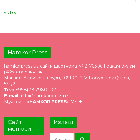
« Июл
Hamkor Press
hamkorpress.uz сайти шартнома № 21763-AH рақам билан
рўйхатга олинган.
Манзил: Андижон шаҳри, 105100, З.М.Бобур шоҳкўчаси,
53-уй.
Тел:
+998(78)29801 07
E-mail:
info@hamkorpress.uz
Муассис : «
HAMKOR PRESS
» МЧЖ
Сайт
Излаш
менюси