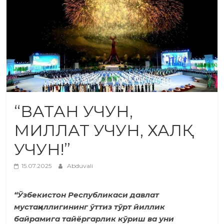
“ВАТАН УЧУН,
МИЛЛАТ УЧУН, ХАЛҚ
УЧУН!”
15.07.2025
Abduvali
“Ўзбекистон Республикаси давлат
мустақиллигининг ўттиз тўрт йиллик
байрамига тайёргарлик кўриш ва уни