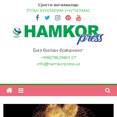
Skip
Сўнгги янгиликлар:
to
ЎТГАН КУНЛАРИМ УНУТИЛМАС
content
МЕССИ ВА РОНАЛДУ, АНА ЭНДИ ИККАЛАНГ ҲАМ
ҲУСАНОВГА ТАН БЕРИНГЛАР!
МЕҲР ОРҚАЛИ ШИФО
БАНКДА ИШЛАШ ОСОНМИ?
НАТИЖАГА ЭРИШИШ ЎЗ ҚЎЛИМИЗДА
"HamkorPress"
Биз билан боғланинг:
+998(78)29801 07
info@hamkorpress.uz