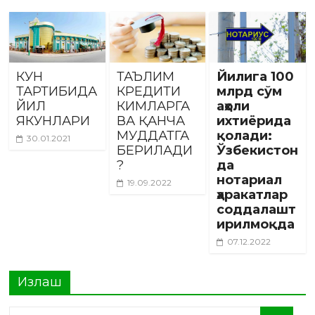
КУН
ТАЪЛИМ
Йилига 100
ТАРТИБИДА
КРЕДИТИ
млрд сўм
ЙИЛ
КИМЛАРГА
аҳоли
ЯКУНЛАРИ
ВА ҚАНЧА
ихтиёрида
МУДДАТГА
қолади:
30.01.2021
БЕРИЛАДИ
Ўзбекистон
?
да
нотариал
19.09.2022
ҳаракатлар
соддалашт
ирилмоқда
07.12.2022
Излаш