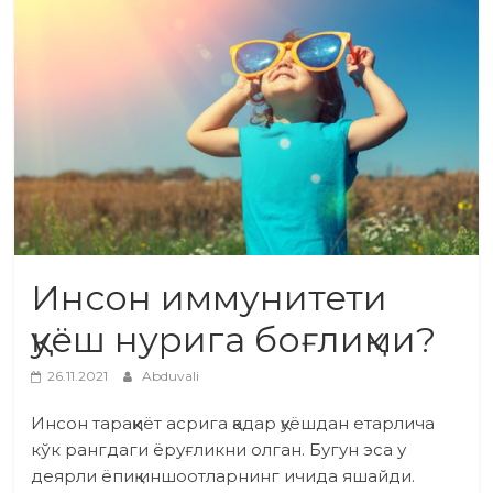
Инсон иммунитети
қуёш нурига боғлиқми?
26.11.2021
Abduvali
Инсон тараққиёт асрига қадар қуёшдан етарлича
кўк рангдаги ёруғликни олган. Бугун эса у
деярли ёпиқ иншоотларнинг ичида яшайди.