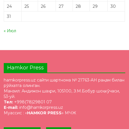
24
25
26
27
28
29
30
31
« Июл
Hamkor Press
hamkorpress.uz сайти шартнома № 21763-AH рақам билан
рўйхатга олинган.
Манзил: Андижон шаҳри, 105100, З.М.Бобур шоҳкўчаси,
53-уй.
Тел:
+998(78)29801 07
E-mail:
info@hamkorpress.uz
Муассис : «
HAMKOR PRESS
» МЧЖ