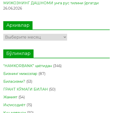
МИЖОЗНИНГ ДАШНОМИ унга рус тилини ўргатди
26.06.2026
Архивлар
Архивлар
Бўлимлар
“HAMKORBANK” ҳаётидан
(346)
Бизнинг мижозлар
(87)
Биласизми?
(53)
ГРАНТ КЎМАГИ БИЛАН
(50)
Жамият
(54)
Иқтисодиёт
(15)
Кун мавзуси
(30)