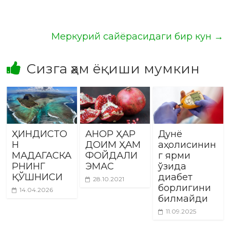
Меркурий сайёрасидаги бир кун
→
Сизга ҳам ёқиши мумкин
ҲИНДИСТО
АНОР ҲАР
Дунё
Н
ДОИМ ҲАМ
аҳолисинин
МАДАГАСКА
ФОЙДАЛИ
г ярми
РНИНГ
ЭМАС
ўзида
ҚЎШНИСИ
диабет
28.10.2021
борлигини
14.04.2026
билмайди
11.09.2025