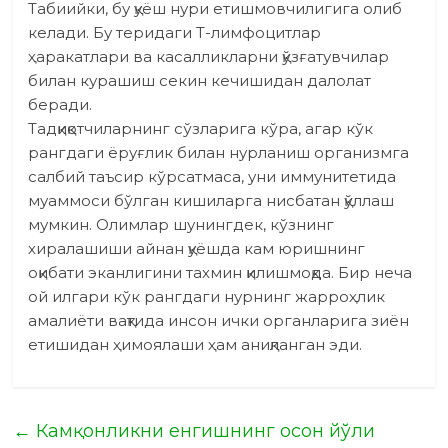
Табиийки, бу қуёш нури етишмовчилигига олиб
келади. Бу теридаги Т-лимфоцитлар
ҳаракатлари ва касалликларни қўзғатувчилар
билан курашиш секин кечишидан далолат
беради.
Тадқиқотчиларнинг сўзларига кўра, агар кўк
рангдаги ёруғлик билан нурланиш организмга
салбий таъсир кўрсатмаса, уни иммунитетида
муаммоси бўлган кишиларга нисбатан қўллаш
мумкин. Олимлар шунингдек, кўзнинг
хиралашиши айнан қуёшда кам юришнинг
оқибати эканлигини тахмин қилишмоқда. Бир неча
ой илгари кўк рангдаги нурнинг жарроҳлик
амалиёти вақтида инсон ички органларига зиён
етишидан ҳимоялаши ҳам аниқланган эди.
←
Камқонликни енгишнинг осон йўли