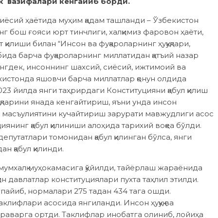
ик вазифалари кенгайиб борди.
 сиёсий ҳаётида муҳим қадам ташланди – Ўзбекистон
инг бош ғояси юрт тинчлиги, халқимиз фаровон ҳаёти,
қилиши билан “Инсон ва фуқароларнинг ҳуқуқлари,
бида барча фуқароларнинг миллатидан қатъий назар
нгдек, инсоннинг шахсий, сиёсий, ижтимоий ва
бекистонда яшовчи барча миллатлар қонун олдида
2023 йилда янги таҳрирдаги Конституцияни қабул қилиш
уқларини янада кенгайтириш, яъни унда инсон
ат масъулиятини кучайтириш зарурати мавжудлиги асос
иянинг қабул қилиниши алоҳида тарихий воқеа бўлди.
епутатлари томонидан қабул қилинган бўлса, янги
н қабул қилинди.
мумхалқ муҳокамасига қўйилди, тайёрлаш жараёнида
яқин давлатлар конституциялари пухта таҳлил этилди.
ўпайиб, нормалари 275 тадан 434 тага ошди.
аклифлари асосида янгиланди. Инсон ҳуқуқ ва
раварга ортди. Таклифлар инобатга олиниб, лойиҳа