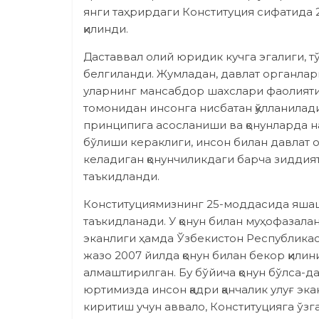
янги таҳрирдаги Конституция сифатида 
қилинди.
Даставвал олий юридик кучга эгалиги, т
белгиланди. Жумладан, давлат органлари
уларнинг мансабдор шахслари фаолияти
томонидан инсонга нисбатан қўлланилади
принципига асосланиши ва қонунларда н
бўлиши кераклиги, инсон билан давлат 
келадиган қонунчиликдаги барча зиддият
таъкидланди.
Конституциямизнинг 25-моддасида яшаш ҳу
таъкидланади. У қонун билан муҳофазалан
эканлиги ҳамда Ўзбекистон Республикас
жазо 2007 йилда қонун билан бекор қилин
алмаштирилган. Бу бўйича қонун бўлса-да
юртимизда инсон қадри қанчалик улуғ эка
киритиш учун аввало, Конституцияга ўзг