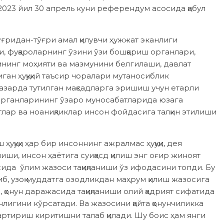
2023 йил 30 апрель куни референдум асосида қабул
ўғридан-тўғри амал қилувчи ҳужжат эканлиги
, фуқароларнинг ўзини ўзи бошқариш органлари,
нинг моҳияти ва мазмунини белгилаши, давлат
ган ҳуқуқий таъсир чоралари мутаносиблик
азарда тутилган мақсадларга эришиш учун етарли
органларининг ўзаро муносабатларида юзага
лар ва ноаниқликлар инсон фойдасига талқин этилиши
қуқи ҳар бир инсоннинг ажралмас ҳуқуқи, дея
иши, инсон ҳаётига суиқасд қилиш энг оғир жиноят
ида ўлим жазоси тақиқланиши ўз ифодасини топди. Бу
иб, узоқ муддатга озодликдан маҳрум қилиш жазосига
, қонун даражасида тақиқланиши олий қадрият сифатида
нлигини кўрсатади. Ва жазосини қайта қонунчиликка
артириш киритишни талаб қилади. Шу боис ҳам янги