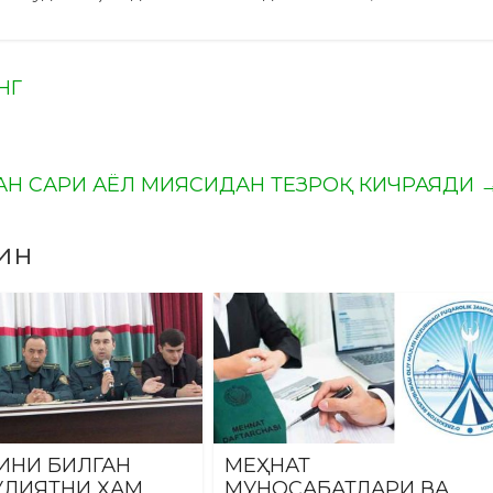
НГ
АН САРИ АЁЛ МИЯСИДАН ТЕЗРОҚ КИЧРАЯДИ
ин
ИНИ БИЛГАН
МЕҲНАТ
ЛИЯТНИ ҲАМ
МУНОСАБАТЛАРИ ВА