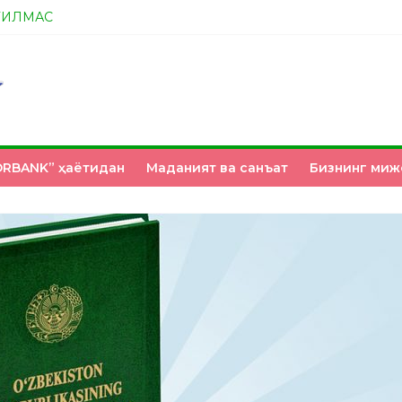
ТИЛМАС
А ЭНДИ ИККАЛАНГ ҲАМ ҲУСАНОВГА ТАН БЕРИНГЛАР!
НМИ?
З ҚЎЛИМИЗДА
RBANK” ҳаётидан
Маданият ва санъат
Бизнинг миж