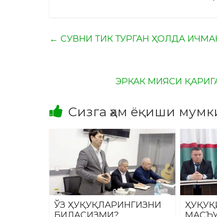
←
СУВНИ ТИК ТУРГАН ҲОЛДА ИЧМА
ЭРКАК МИЯСИ ҚАРИГ
Сизга ҳам ёқиши мумк
ЎЗ ҲУҚУҚЛАРИНГИЗНИ
ҲУҚУҚ
БИЛАСИЗМИ?
МАСЪУ