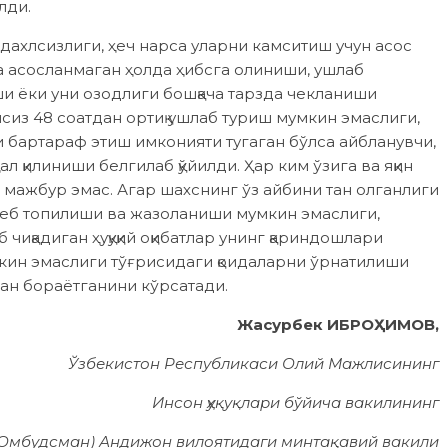
лди.
 дахлсизлиги, ҳеч нарса уларни камситиш учун асос
а асосланмаган ҳолда ҳибсга олиниши, ушлаб
ниши ёки уни озодлиги бошқача тарзда чекланиши
сиз 48 соатдан ортиқ ушлаб туриш мумкин эмаслиги,
и бартараф этиш имконияти тугаган бўлса айбланувчи,
 қилиниши белгилаб қўйилди. Ҳар ким ўзига ва яқин
 мажбур эмас. Агар шахснинг ўз айбини тан олганлиги
 деб топилиши ва жазоланиши мумкин эмаслиги,
чиқадиган ҳуқуқий оқибатлар унинг қариндошлари
мкин эмаслиги тўғрисидаги қоидаларни ўрнатилиши
н бораётганини кўрсатади.
Жасурбек ИБРОҲИМОВ,
Ўзбекистон Республикаси Олий Мажлисининг
Инсон ҳуқуқлари бўйича вакилининг
(Омбудсман) Андижон вилоятидаги минтақавий вакили