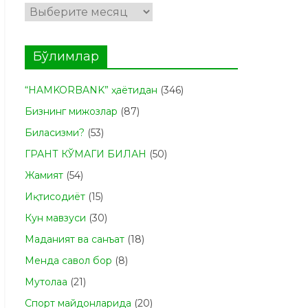
Архивлар
Бўлимлар
“HAMKORBANK” ҳаётидан
(346)
Бизнинг мижозлар
(87)
Биласизми?
(53)
ГРАНТ КЎМАГИ БИЛАН
(50)
Жамият
(54)
Иқтисодиёт
(15)
Кун мавзуси
(30)
Маданият ва санъат
(18)
Менда савол бор
(8)
Мутолаа
(21)
Спорт майдонларида
(20)