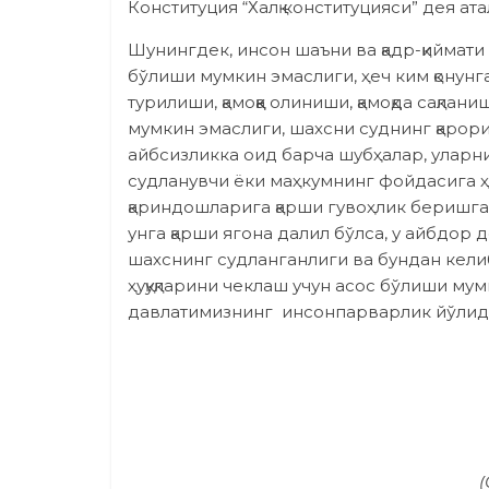
Конституция “Халқ конституцияси” дея ата
Шунингдек, инсон шаъни ва қадр-қиймати
бўлиши мумкин эмаслиги, ҳеч ким қонунг
турилиши, қамоққа олиниши, қамоқда сақла
мумкин эмаслиги, шахсни суднинг қарори
айбсизликка оид барча шубҳалар, уларн
судланувчи ёки маҳкумнинг фойдасига ҳал
қариндошларига қарши гувоҳлик беришга
унга қарши ягона далил бўлса, у айбдор
шахснинг судланганлиги ва бундан келиб 
ҳуқуқларини чеклаш учун асос бўлиши му
давлатимизнинг инсонпарварлик йўлида