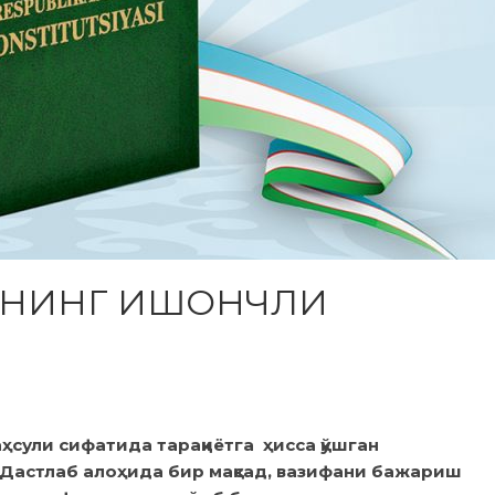
ИНИНГ ИШОНЧЛИ
ҳсули сифатида тараққиётга ҳисса қўшган
Дастлаб алоҳида бир мақсад, вазифани бажариш