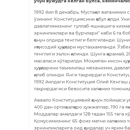
учун вужудга келган бўлса, кейинчал
1992 йил 8 декабрь. Мустақил ватанимиз
ўзининг Конституциясини қабул қилди. Ун
давлатимизнинг гуллаб-яшнашига хизмат 
эркинликлари ва бурчлари” каби 6 та бо
қонун олдида тенглиги белгиланди. Шуни
иқтисодий ҳуқуқлари мустаҳкамланди. Ўз
тенглиги эълон қилинди. Шунга қарамай, 
масаласи кўтарилди. Моҳиятан инсон ҳуқ
ҳуқуқларини таъминлаш механизми, давл
қилиб олинди. Янги таҳрирдаги Конституц
1992 йилдаги Конституция Олий Кенгаш д
таҳрирдагиси бевосита халқимиз томонида
Аввало Конституциявий қонун лойиҳаси у
400 дан ортиқ халқаро ҳужжатлар, 190 га 
Моддалар амалдаги 128 тадан 155 тага к
Қомусимизнинг 65 фоиз матни халқимиз т
эркинликларига оид қоидалар уч ярим ба