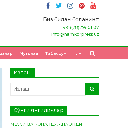
Биз билан боғланинг:
+998(78)29801 07
info@hamkorpress.uz
озлар
Мутолаа
Табасcум
…
Излаш
Сўнги янгиликлар
МЕССИ ВА РОНАЛДУ, АНА ЭНДИ