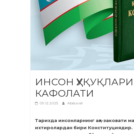
ИНСОН ҲУҚУҚЛАР
КАФОЛАТИ
09.12.2025
Abduvali
Тарихда инсонларнинг ақл-заковати ма
ихтиролардан бири Конституциядир. 