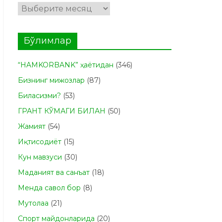
Архивлар
Бўлимлар
“HAMKORBANK” ҳаётидан
(346)
Бизнинг мижозлар
(87)
Биласизми?
(53)
ГРАНТ КЎМАГИ БИЛАН
(50)
Жамият
(54)
Иқтисодиёт
(15)
Кун мавзуси
(30)
Маданият ва санъат
(18)
Менда савол бор
(8)
Мутолаа
(21)
Спорт майдонларида
(20)