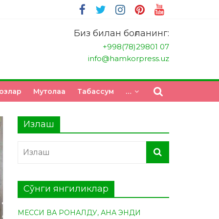
Биз билан боғланинг:
+998(78)29801 07
info@hamkorpress.uz
озлар
Мутолаа
Табасcум
…
Излаш
Сўнги янгиликлар
МЕССИ ВА РОНАЛДУ, АНА ЭНДИ