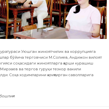
куратураси Уюшган жиноятчилик ва коррупцияга
шлар бўйича терговчиси М.Солиев, Андижон вилоят
огияси соҳасидаги жиноятларга қарши курашиш
.Мирзаев ва тергов гуруҳи тезкор вакили
лди. Соҳа ходимларини қизиқтирган саволларига
бошлиғи