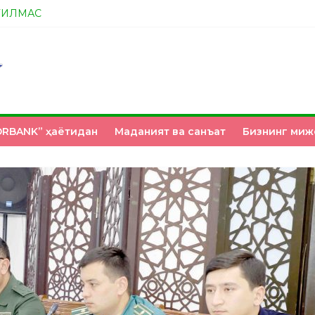
ТИЛМАС
А ЭНДИ ИККАЛАНГ ҲАМ ҲУСАНОВГА ТАН БЕРИНГЛАР!
НМИ?
З ҚЎЛИМИЗДА
RBANK” ҳаётидан
Маданият ва санъат
Бизнинг миж