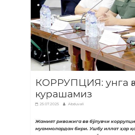
КОРРУПЦИЯ: унга қ
курашамиз
25.07.2025
Abduvali
Жамият ривожига ғов бўлувчи коррупц
муаммолардан бири. Ушбу иллат ҳар қ