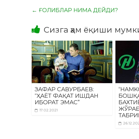
←
ҒОЛИБЛАР НИМА ДЕЙДИ?
Сизга ҳам ёқиши мумк
ЗАФАР САВУРБАЕВ:
“HAMK
“ҲАЁТ ФАҚАТ ИШДАН
БОШҚА
ИБОРАТ ЭМАС”
БАХТ
ЖЎРАЕ
17.02.2021
ТАБРИ
26.12.20