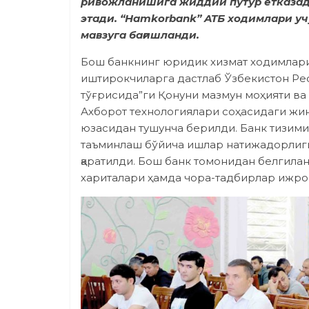
ривожланишига жиддий путур етказади
этади. “Hamkorbank” ATБ ходимлари уч
мавзуга бағишланди.
Бош банкнинг юридик хизмат ходимлари
иштирокчиларга дастлаб Ўзбекистон Ре
тўғрисида”ги Қонуни мазмун моҳияти ва
Ахборот технологиялари соҳасидаги жин
юзасидан тушунча берилди. Банк тизим
таъминлаш бўйича ишлар натижадорлиги
қаратилди. Бош банк томонидан белгилан
хариталари ҳамда чора-тадбирлар ижрос