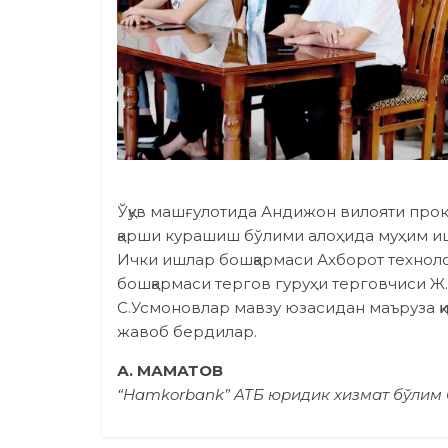
Ўқув машғулотида Андижон вилояти про
қарши курашиш бўлими алоҳида муҳим и
Ички ишлар бошқармаси Ахборот технол
бошқармаси тергов гуруҳи терговчиси Ж
С.Усмоновлар мавзу юзасидан маъруза қи
жавоб бердилар.
А. МАМАТОВ
“Hamkorbank” ATБ юридик хизмат бўлим 