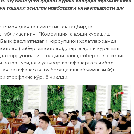
. Шу боис унга қарши кураш халқаро аҳамият касб
ун ташкил этилган навбатдаги ўқув машғулоти шу
 томонидан ташкил этилган тадбирда
спубликасининг “Коррупцияга қарши курашиш
 Банк фаолиятидаги коррупцион ҳолатлар ҳамда
оятлар (кибержиноятлар), уларга қарши курашиш
ида коррупциянинг олдини олиш, кибер хавфсизлик
 ва келгусидаги устувор вазифаларга эътибор
ган вазифалар ва бу борада ишлаб чиқилган йўл
и атрофлича кўриб чиқилди.