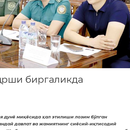
арши биргаликда
ия дунё миқёсида ҳал этилиши лозим бўлган
андай давлат ва жамиятнинг сиёсий-иқтисодий