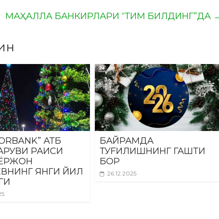
МАҲАЛЛА БАНКИРЛАРИ “ТИМ БИЛДИНГ”ДА
ин
ORBANK” АТБ
БАЙРАМДА
РУВИ РАИСИ
ТУFИЛИШНИНГ ГАШТИ
ИЁРЖОН
БОР
ВНИНГ ЯНГИ ЙИЛ
26.12.2025
ГИ
25