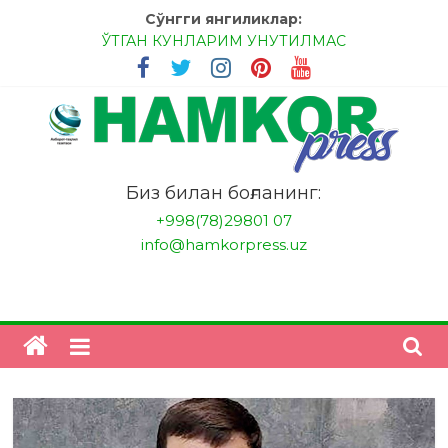
Skip
Сўнгги янгиликлар:
to
ЎТГАН КУНЛАРИМ УНУТИЛМАС
content
МЕССИ ВА РОНАЛДУ, АНА ЭНДИ ИККАЛАНГ ҲАМ
ҲУСАНОВГА ТАН БЕРИНГЛАР!
МЕҲР ОРҚАЛИ ШИФО
БАНКДА ИШЛАШ ОСОНМИ?
НАТИЖАГА ЭРИШИШ ЎЗ ҚЎЛИМИЗДА
"HamkorPress"
Биз билан боғланинг:
+998(78)29801 07
info@hamkorpress.uz