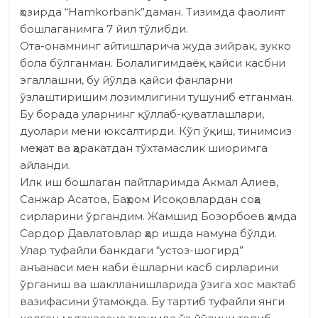
ҳозирда “Hamkorbank”даман. Тизимда фаолият
бошлаганимга 7 йил тўлибди.
Ота-онамнинг айтишларича жуда зийрак, зукко
бола бўлганман. Болалигимдаёқ қайси касбни
эгаллашни, бу йўлда қайси фанларни
ўзлаштиришим лозимлигини тушуниб етганман.
Бу борада уларнинг қўллаб-қуватлашлари,
дуолари мени юксалтирди. Кўп ўқиш, тинимсиз
меҳнат ва ҳаракатдан тўхтамас­лик шиоримга
айланди.
Илк иш бошлаган пайтларимда Акмал Алиев,
Санжар Асатов, Баҳром Исоқовлардан соҳа
сирларини ўргандим. Жамшид Бозорбоев ҳамда
Сардор Давлатовлар ҳар ишда намуна бўлди.
Улар туфайли банкдаги “устоз-шогирд”
анъанаси мен каби ёшларни касб сирларини
ўрганиш ва шаклланишларида ўзига хос мактаб
вазифасини ўтамоқда. Бу тартиб туфайли янги