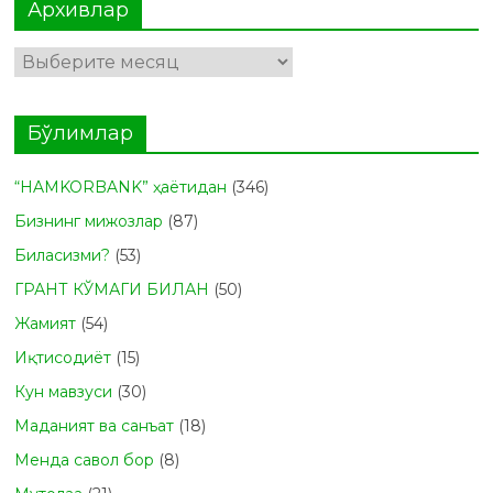
Архивлар
Архивлар
Бўлимлар
“HAMKORBANK” ҳаётидан
(346)
Бизнинг мижозлар
(87)
Биласизми?
(53)
ГРАНТ КЎМАГИ БИЛАН
(50)
Жамият
(54)
Иқтисодиёт
(15)
Кун мавзуси
(30)
Маданият ва санъат
(18)
Менда савол бор
(8)