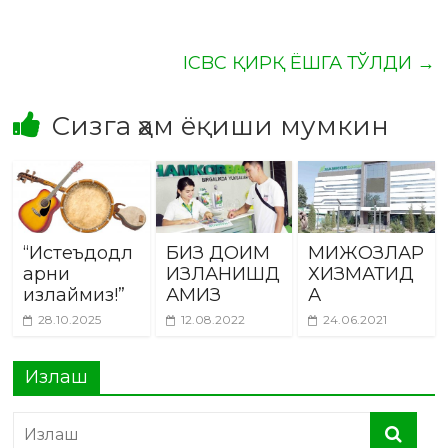
ICBC ҚИРҚ ЁШГА ТЎЛДИ
→
Сизга ҳам ёқиши мумкин
“Истеъдодл
БИЗ ДОИМ
МИЖОЗЛАР
арни
ИЗЛАНИШД
ХИЗМАТИД
излаймиз!”
АМИЗ
А
28.10.2025
12.08.2022
24.06.2021
Излаш