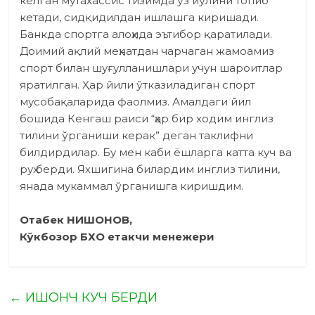
келган мутахассис тизимда ўз йўлини топиб
кетади, сидқидилдан ишлашга киришади.
Банкда спортга алоҳида эътибор қаратилади.
Доимий ақлий меҳнатдан чарчаган жамоамиз
спорт билан шуғулланишлари учун шароитлар
яратилган. Ҳар йили ўтказиладиган спорт
мусобақаларида фаолмиз. Амалдаги йил
бошида Кенгаш раиси “ҳар бир ходим инглиз
тилини ўрганиши керак” деган таклифни
билдирдилар. Бу мен каби ёшларга катта куч ва
руҳ берди. Яхшигина билардим инглиз тилини,
янада мукаммал ўрганишга киришдим.
Отабек НИШОНОВ,
Кўкбозор БХО етакчи менежери
←
ИШОНЧ КУЧ БЕРДИ