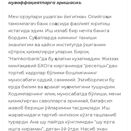
муваффақиятларга эришасиз.
Мен орзулари ушалган йигитман. Олийгоҳни
тамомлагач банк соҳасида фаолият­ юритиш
истагида эдим. Иш излаб бир нечта банкга
бордим. Суҳбатларда кимнинг таниши
эканлигим ва қайси институтда ўқиганим
кўпроқ қизиқтирди уларни. Бироқ
“Hamkorbank”да бу ҳолатни кузатмадим. Жиззах
минтақавий БХОга кирганимда “ресепшн”дан
тортиб кадрлар бўлими бошлиғининг
муносабати оддий, самимий. Эътиборлиси бу
ерда билим ва ҳаракат муҳимлигини тушундим.
Ходимларнинг илиқ муносабатда бўлиши, мени
қизиқтирган саволларга эринмай, батафсил
жавоб бериши ўйларимни тасдиқлади. Иш
жараёнидаги тартиб-интизом кўзга ташланиб
турарди. Ана шу пайтда кўнглимдан “шу ерга
ишга кираман”, деган ўй ўтди. Насиб экан