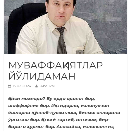
МУВАФФАҚИЯТЛАР
ЙЎЛИДАМАН
13.03.2024
Abduvali
Қайси маънода? Бу ерда адолат бор,
шаффофлик бор. Иқтидорли, изланувчан
ёшларни қўллаб-қувватлаш, билмаганларини
ўргатиш бор. Қатъий тартиб, интизом, бир-
бирига ҳурмат бор. Асосийси, излансангиз,