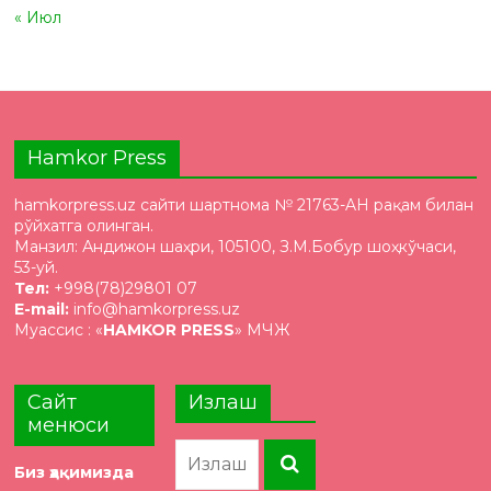
« Июл
Hamkor Press
hamkorpress.uz сайти шартнома № 21763-AH рақам билан
рўйхатга олинган.
Манзил: Андижон шаҳри, 105100, З.М.Бобур шоҳкўчаси,
53-уй.
Тел:
+998(78)29801 07
E-mail:
info@hamkorpress.uz
Муассис : «
HAMKOR PRESS
» МЧЖ
Сайт
Излаш
менюси
Биз ҳақимизда