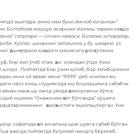
йфиятда эшитади, аммо мен буни йиғлаб ёзганман”.
н Болтабоев­ машҳур асарнинг ёзилиш тарихи ҳақида
анча” сатрлари — соғинч меваси. Болалик хотиралар,
ироби. Хуллас, шоирнинг айтишича, у бу шеърни ўз
г қўшиқ тарихи ҳақидаги ҳикоясига қулоқ тутамиз.
уф, бир йил ўтиб отам ҳам оламдан ўтди. Азиз
б қолди. Пойтахтда бир ўзим қолиб, бор эътиборимни
дан икки ой аввал мени “9999” деб номланган,
идаги овоз ёзиш студиясида иш бошлашимга сабабчи
м айнан мана шу ижод уйида ҳамкорликни йўлга
жодий ишимиз “Онажоним ҳаёт бўлганда” қўшиғи
дардларимизнинг ҳамоҳанглиги яқинлаштирган. Уни
еър сифатида ҳам анчагина шов-шувга сабаб бўлган.
Ўша вақтда пойтахтда бутунлай ижодга берилиб,