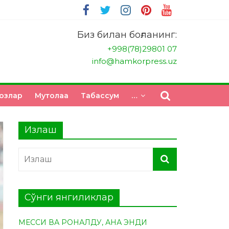
Биз билан боғланинг:
+998(78)29801 07
info@hamkorpress.uz
озлар
Мутолаа
Табасcум
…
Излаш
Сўнги янгиликлар
МЕССИ ВА РОНАЛДУ, АНА ЭНДИ