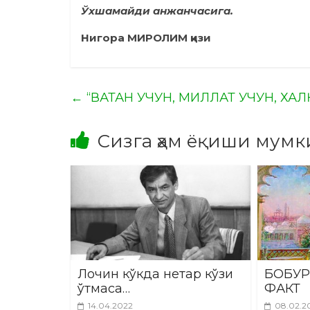
Ўхшамайди анжанчасига.
Нигора МИРОЛИМ қизи
←
“ВАТАН УЧУН, МИЛЛАТ УЧУН, ХАЛҚ
Сизга ҳам ёқиши мумк
Лочин кўкда нетар кўзи
БОБУР
ўтмаса…
ФАКТ
14.04.2022
08.02.2