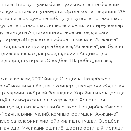
ндим. Бир кун ўзим билан ўзим қолганда болалик
ир кўз олдимдан ўтаверди. Ортда қолган асрнинг 70-
 Бошига оқ рўмол ёпиб, тугун кўтарган онахонлар,
йўл олган отахонлар, ишкомли ҳовли, тандир-ўчоқлар
 дунёимдаги Андижонни аста-секин оқ қоғозга
 тариқа 58 куплетдан иборат 4 қисмли “Анжанча”
. Андижонга тўйларга борсам, “Анжанча”дан бўлсин
андижонликлар даврасида, кейин Андижонда
 даврада ўтирсак, Озодбек “Шаробиддин ака,
хига келсак, 2007 йилда Озодбек Назарбеков
рин” номли навбатдаги концерт дастурини қўядиган
пертуарини тайёрлай бошладик. Ҳар йилги концертда
оп қўшиқ ижро этилиши керак эди. Репетиция
зиш устида изланаётган бастакор Нодирбек Умаров
си” оҳангларини чалиб, компьютеримдан “Анжанча”
еър сатрларини хиргойи қилишга тушди. Озодбек
тган эди. Мусиқани эшитиб, шартта ортига ўгирилди