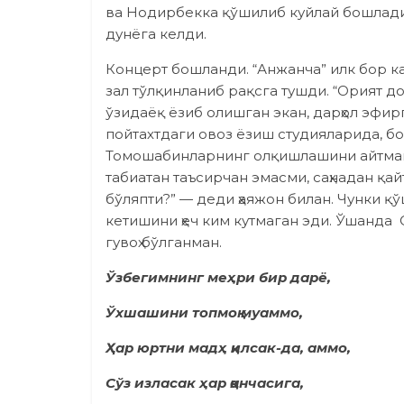
ва Нодирбекка қўшилиб куйлай бошлади.
дунёга келди.
Концерт бошланди. “Анжанча” илк бор ка
зал тўлқинланиб рақсга тушди. “Орият 
ўзидаёқ ёзиб олишган экан, дарҳол эфир
пойтахтдаги овоз ёзиш студияларида, б
Томошабинларнинг олқишлашини айтмай
табиатан таъсирчан эмасми, саҳнадан қа
бўляпти?” — деди ҳаяжон билан. Чунки 
кетишини ҳеч ким кутмаган эди. Ўшанда
гувоҳ бўлганман.
Ўзбегимнинг меҳри бир дарё,
Ўхшашини топмоқ муаммо,
Ҳар юртни мадҳ қилсак-да, аммо,
Сўз изласак ҳар қанчасига,