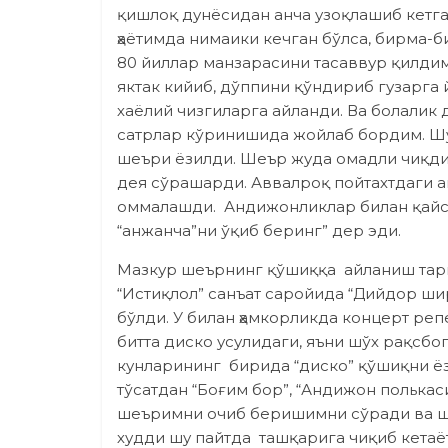
қишлоқ дунёсидан анча узоқлашиб кетга
ҳаётимда нимаики кечган бўлса, бирма-б
80 йиллар манзарасини тасаввур қилдим.
яктак кийиб, дўппини қўндириб гузарга 
хаёлий чизгиларга айланди. Ва болалик
сатрлар кўринишида жойлаб бордим. Шу
шеъри ёзилди. Шеър жуда омадли чиқди
дея сўрашарди. Аввалроқ пойтахтдаги 
оммалашди. Андижонликлар билан қайси
“анжанча”ни ўқиб беринг” дер эди.
Мазкур шеърнинг қўшиққа айланиш тари
“Истиқлол” санъат саройида “Дийдор ши
бўлди. У билан ҳамкорликда концерт ре
битта диско усулидаги, яъни шўх рақсб
кунларининг бирида “диско” қўшиқни ё
тўсатдан “Боғим бор”, “Андижон полька
шеърим­ни очиб беришимни сўради ва ш
худди шу пайтда ташқарига чиқиб кетаё