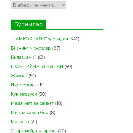
Архивлар
Бўлимлар
“HAMKORBANK” ҳаётидан
(346)
Бизнинг мижозлар
(87)
Биласизми?
(53)
ГРАНТ КЎМАГИ БИЛАН
(50)
Жамият
(54)
Иқтисодиёт
(15)
Кун мавзуси
(30)
Маданият ва санъат
(18)
Менда савол бор
(8)
Мутолаа
(21)
Спорт майдонларида
(20)