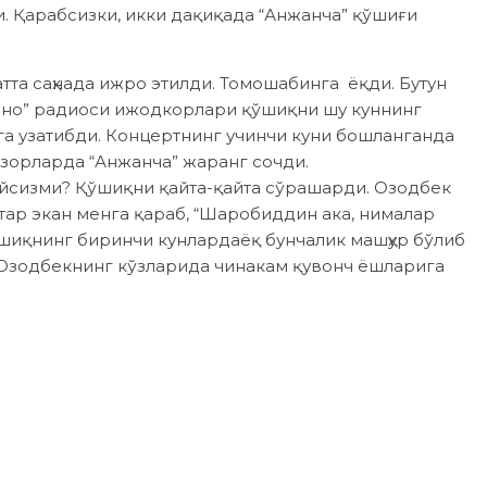
 Қарабсизки, икки дақиқада “Анжанча” қўшиғи
тта саҳнада ижро этилди. Томошабинга ёқди. Бутун
доно” радиоси ижодкорлари қўшиқни шу куннинг
га узатибди. Концертнинг учинчи куни бошланганда
озорларда “Анжанча” жаранг сочди.
сизми? Қўшиқни қайта-қайта сўрашарди. Озод­бек
йтар экан менга қараб, “Шаробиддин ака, нималар
қўшиқнинг биринчи кунлардаёқ бунчалик машҳур бўлиб
 Озодбекнинг кўзларида чинакам қувонч ёшларига