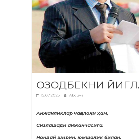
ОЗОДБЕКНИ ЙИFЛ
15.07.2025
Abduvali
Анжанликлар чақалоқни ҳам,
Сизлашади анжанчасига.
Нондай ширин, юмшоқлик билан,