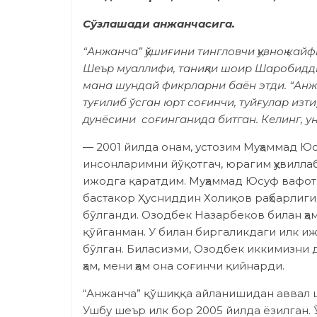
Сўзлашади анжанчасига.
“Анжанча” қўшиғини тингловчи қувноқ ка
Шеър муаллифи, таниқли шоир Шаробидди
мана шундай фикрларни баён этди. “Анж
туғилиб ўсган юрт соғинчи, туйғулар изт
дунёсини соғинганида битган. Келинг, унин
— 2001 йилда онам, устозим Муҳаммад Юс
инсонларимни йўқотгач, юрагим ҳувилла
ижодга қаратдим. Муҳаммад Юсуф вафоти
бастакор Ҳусниддин Холиқов раҳбарлиг
бўлганди. Озодбек Назарбеков билан ҳа
қўйганман. У билан биргаликдаги илк и
бўлган. Биласизми, Озодбек иккимизни 
ҳам, мени ҳам она соғинчи қийнарди.
“Анжанча” қўшиққа айланишидан аввал ш
Ушбу шеър илк бор 2005 йилда ёзилган. 