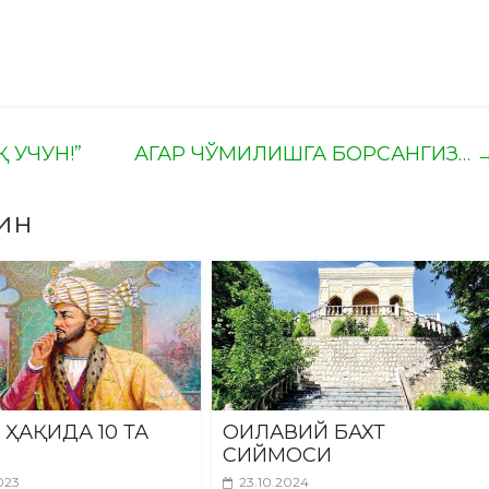
 УЧУН!”
АГАР ЧЎМИЛИШГА БОРСАНГИЗ…
ин
 ҲАҚИДА 10 ТА
ОИЛАВИЙ БАХТ
СИЙМОСИ
023
23.10.2024