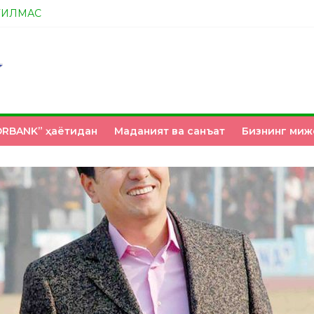
ТИЛМАС
А ЭНДИ ИККАЛАНГ ҲАМ ҲУСАНОВГА ТАН БЕРИНГЛАР!
НМИ?
З ҚЎЛИМИЗДА
RBANK” ҳаётидан
Маданият ва санъат
Бизнинг миж