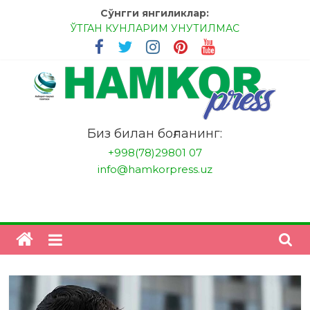
Skip
Сўнгги янгиликлар:
to
ЎТГАН КУНЛАРИМ УНУТИЛМАС
content
МЕССИ ВА РОНАЛДУ, АНА ЭНДИ ИККАЛАНГ ҲАМ
ҲУСАНОВГА ТАН БЕРИНГЛАР!
МЕҲР ОРҚАЛИ ШИФО
БАНКДА ИШЛАШ ОСОНМИ?
НАТИЖАГА ЭРИШИШ ЎЗ ҚЎЛИМИЗДА
"HamkorPress"
Биз билан боғланинг:
+998(78)29801 07
info@hamkorpress.uz