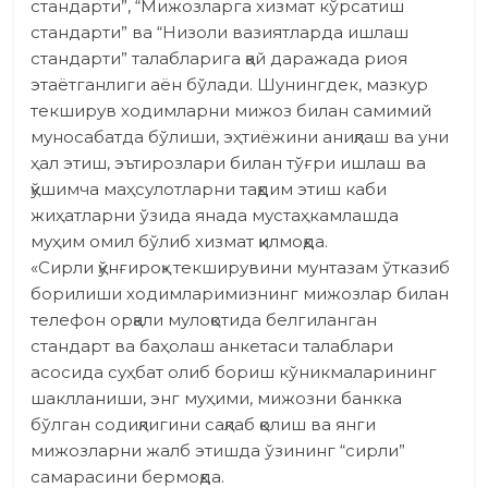
стандарти”, “Мижозларга хизмат кўрсатиш
стандарти” ва “Низоли вазият­ларда ишлаш
стандарти” талаб­ларига қай даражада риоя
этаётганлиги аён бўлади. Шунингдек, мазкур
текширув ходимларни мижоз билан самимий
муносабатда бўлиши, эҳтиёжини аниқлаш ва уни
ҳал этиш, эътирозлари билан тўғри ишлаш ва
қўшимча маҳсулотларни тақдим этиш каби
жиҳатларни ўзида янада мустаҳкамлашда
муҳим омил бўлиб хизмат қилмоқда.
«Сирли қўнғироқ» текширувини мунтазам ўтказиб
борилиши ходимларимизнинг мижозлар билан
телефон орқали мулоқотида белгиланган
стандарт ва баҳолаш анкетаси талаблари
асосида суҳбат олиб бориш кўникмаларининг
шаклланиши, энг муҳими, мижозни банкка
бўлган содиқлигини сақлаб қолиш ва янги
мижозларни жалб этишда ўзининг “сирли”
самарасини бермоқда.