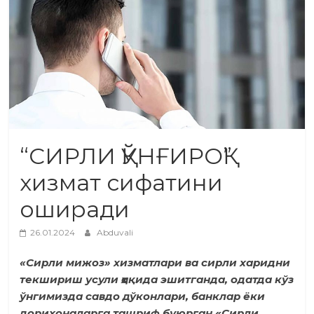
“СИРЛИ ҚЎНҒИРОҚ”
хизмат сифатини
оширади
26.01.2024
Abduvali
«Сирли мижоз» хизматлари ва сирли харидни
текшириш усули ҳақида эшитганда, одатда кўз
ўнгимизда савдо дўконлари, банклар ёки
дорихоналарга ташриф буюрган «Сирли