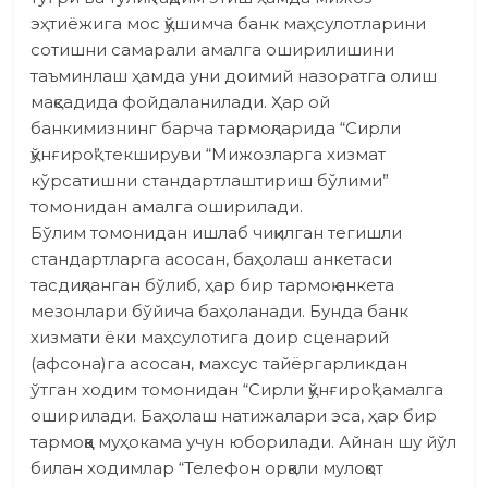
эҳтиёжига мос қўшимча банк маҳсулотларини
сотишни самарали амалга оширилишини
таъминлаш ҳамда уни доимий назоратга олиш
мақсадида фойдаланилади. Ҳар ой
банкимизнинг барча тармоқларида “Сирли
қўнғироқ” текшируви “Мижозларга хизмат
кўрсатишни стандартлаштириш бўлими”
томонидан амалга оширилади.
Бўлим томонидан ишлаб чиқилган тегишли
стандарт­ларга асосан, баҳолаш анкетаси
таcдиқланган бўлиб, ҳар бир тармоқ анкета
мезонлари бўйича баҳоланади. Бунда банк
хизмати ёки маҳсулотига доир сценарий
(афсона)га асосан, махсус тайёргарликдан
ўтган ходим томонидан “Сирли қўнғироқ” амалга
оширилади. Баҳолаш натижалари эса, ҳар бир
тармоққа муҳокама учун юборилади. Айнан шу йўл
билан ходимлар “Телефон орқали мулоқот