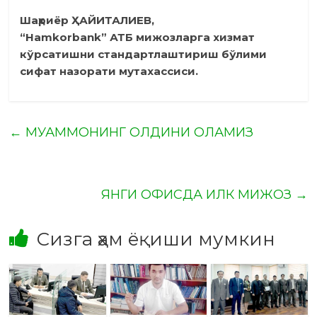
Шаҳриёр ҲАЙИТАЛИЕВ,
“Hamkorbank” АТБ мижозларга хизмат
кўрсатишни стандартлаштириш бўлими
сифат назорати мутахассиси.
←
МУАММОНИНГ ОЛДИНИ ОЛАМИЗ
ЯНГИ ОФИСДА ИЛК МИЖОЗ
→
Сизга ҳам ёқиши мумкин