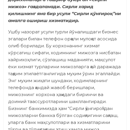
мижоз» гавдаланади. Сирли харид
қилишнинг яна бир усули “Сирли қўнғироқ”ни
амалга ошириш хизматидир.
Ушбу назорат усули турли йўналишдаги бизнес
эгалари билан телефон орқали мулоқот асосида
олиб борилади. Бу корхонанинг хизмат
кўрсатиш сифати, ходимнинг мижозга нисбатан
хайрихоҳлиги, сўзлашиш маданияти, маҳсулот
ёки хизмат турларини мижозларга қай даражада
тақдим этилаётганлигида муҳим ўрин эгаллайди.
Энг муҳим жиҳати шундаки, ходимларнинг
телефонда қандай жавоб беришлари,
мижознинг корхона ҳақидаги биринчи ва
доимий таассуротларини шакллантиради.
Бизнинг банкимизда ҳам “Сирли қўнғироқ”дан
мижозларни банкка бўлган содиқлигини сақлаш,
уларга банк маҳсулотлари ва хизматларини
тўғри ва тўлиқ тақдим этиш ҳамда мижоз