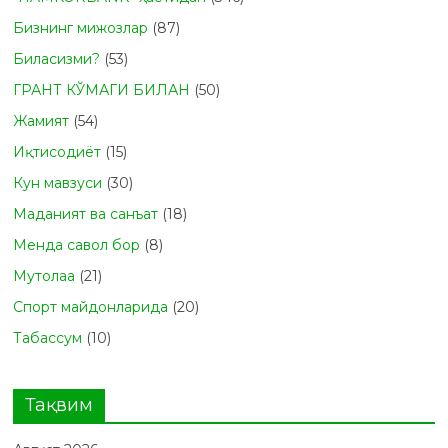
Бизнинг мижозлар
(87)
Биласизми?
(53)
ГРАНТ КЎМАГИ БИЛАН
(50)
Жамият
(54)
Иқтисодиёт
(15)
Кун мавзуси
(30)
Маданият ва санъат
(18)
Менда савол бор
(8)
Мутолаа
(21)
Спорт майдонларида
(20)
Табасcум
(10)
Тақвим