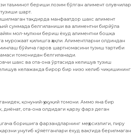
ўзи таъминот бериши лозим бўлган алимент олувчилар
тузиши шарт.
ишилмаган тақдирда манфаатдор шахс алимент
тъий суммада белгиланиши ва алиментни бирйўла
уайян мол-мулкни бериш ёхуд алиментни бошқа
га мурожаат қилишга ҳақли. Алиментларни олдиндан
ъминлаш бўйича гаров шартномасини тузиш тартиби
камаси томонидан белгиланади.
овчи шахс ва ота-она ўртасида келишув тузиш
келишув келажакда бирор бир низо келиб чиқишининг
ганидек, қонуний-ҳуқуқий томони. Аммо яна бир
, диёнат, ота-она олдидаги қарзу фарз деган
шгача боришига фарзандларнинг меҳрсизлиги, пиру
қарзни унутиб қўяётганлари ёхуд вақтида берилмаган