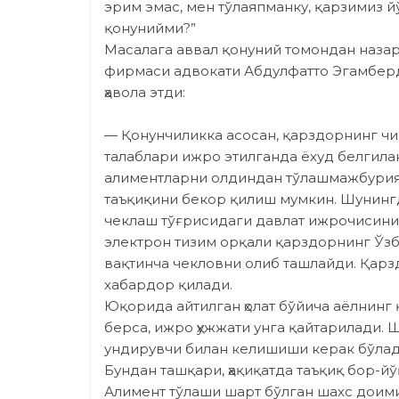
эрим эмас, мен тўлаяпманку, қарзимиз й
қонунийми?”
Масалага аввал қонуний томондан назар 
фирмаси адвокати Абдулфатто Эгамберд
ҳавола этди:
— Қонунчиликка асосан, қарздорнинг чи
талаблари ижро этилганда ёхуд белгилан
алиментларни олдиндан тўлашмажбурият
таъқиқини бекор қилиш мумкин. Шунинг
чеклаш тўғрисидаги давлат ижрочисини
электрон тизим орқали қарздорнинг Ўз
вақтинча чекловни олиб ташлайди. Қарз
хабардор қилади.
Юқорида айтилган ҳолат бўйича аёлнин
берса, ижро ҳужжати унга қайтарилади. 
ундирувчи билан келишиши керак бўлад
Бундан ташқари, ҳақиқатда таъқиқ бор-й
Алимент тўлаши шарт бўлган шахс доими