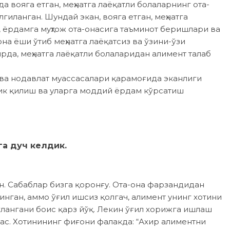
а вояга етган, меҳнатга лаёқатли болаларнинг ота-
иланган. Шундай экан, вояга етган, меҳнатга
, ёрдамга муҳтож ота-онасига таъминот беришлари ва
на ёши ўтиб меҳнатга лаёқатсиз ва ўзини-ўзи
рда, меҳнатга лаёқатли болаларидан алимент талаб
 ва нодавлат муассасалари қарамоғида эканлиги
лик қилиш ва уларга моддий ёрдам кўрсатиш
га дуч келдик.
н. Сабаблар бизга қоронғу. Ота-она фарзандидан
инган, аммо ўғил ишсиз қолгач, алимент унинг хотини
лангани боис қарз йўқ. Лекин ўғил хорижга ишлаш
мас. Хотинининг фиғони фалакда: “Ахир алиментни