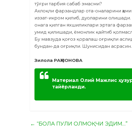
тўғри тарбия сабаб эмасми?
Ахлоқли фарзандлар ота-оналарини ҳами
иззат-икром қилиб, дуоларини олишади. 
онага қилган яхшиликлари эртага фарз
умид қилишади, ёмонлик қайтиб қолмас
Бу мавзуда қоғоз қоралаш оғриқли аслид
бундан-да оғриқли. Шунисидан асрасин.
Зилола РАҲМОНОВА
Материал Олий Мажлис ҳузу
тайёрланди.
←
“БОЛА ПУЛИ ОЛМОҚЧИ ЭДИМ…”