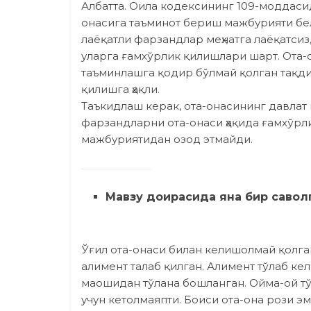
Албатта. Оила кодексининг 109-моддасид
онасига таъминот бериш мажбурияти белг
лаёқатли фарзандлар меҳнатга лаёқатсиз
уларга ғамхўрлик қилишлари шарт. Ота-о
таъминлашга қодир бўлмай қолган тақди
қилишга ҳақли.
Таъкидлаш керак, ота-онасининг давлат
фарзандларни ота-онаси ҳақида ғамхўр
мажбуриятидан озод этмайди.
Мавзу доирасида яна бир савол
Ўғил ота-онаси билан келишолмай қолга
алимент талаб қилган. Алимент тўлаб кел
маошидан тўлана бошланган. Ойма-ой тў
учун кетолмаяпти. Боиси ота-она рози э