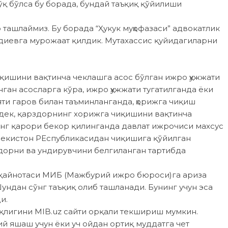
ўқ бўлса бу борада, бундай таъқиқ қўйилиши
ташлаймиз. Бу борада “Ҳукук муҳофазаси” адвокатлик
иевга мурожаат қилдик. Мутахассис қуйидагиларни
қишини вақтинча чеклашга асос бўлган ижро ҳужжати
ган асосларга кўра, ижро ҳужжати тугатилганда ёки
и гаров билан таъминланганда, ҳорижга чиқиш
дек, қарздорнинг хорижга чиқишини вақтинча
нг қарори бекор қилинганда давлат ижрочиси махсус
бекистон РЕспубликасидан чиқишига қўйилган
дорни ва ундирувчини белгиланган тартибда
г қайнотаси МИБ (Мажбурий ижро бюроси)га ариза
Шундан сўнг таъқиқ олиб ташланади. Бунинг учун эса
и.
ўқлигини MIB.uz сайти орқали текшириш мумкин.
й яшаш учун ёки уч ойдан ортиқ муддатга чет