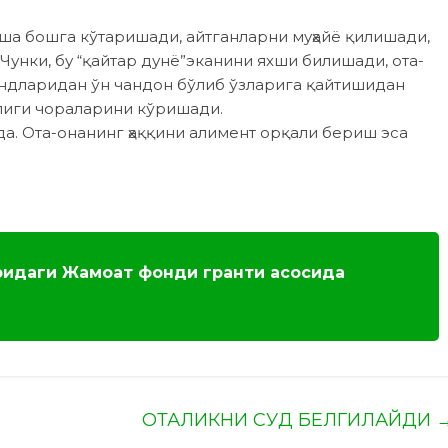
ша бошга кўтаришади, айтганларни муҳайё қилишади,
Чунки, бу “қайтар дунё”эканини яхши билишади, ота-
андларидан ўн чандон бўлиб ўзларига қайтишидан
лиги чораларини кўришади.
а. Ота-онанинг ҳаққини алимент орқали бериш эса
ридаги Жамоат фонди гранти асосида
ОТАЛИКНИ СУД БЕЛГИЛАЙДИ