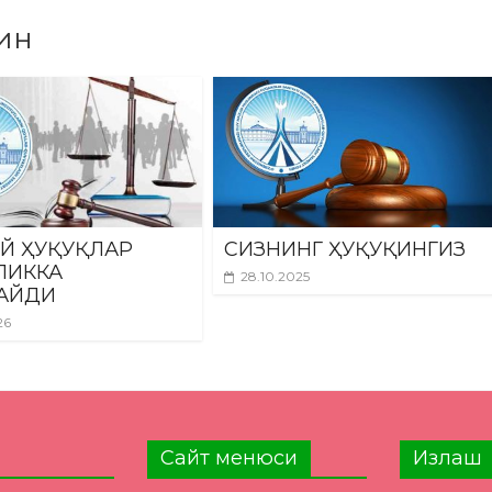
ин
Й ҲУҚУҚЛАР
СИЗНИНГ ҲУҚУҚИНГИЗ
ЛИККА
28.10.2025
АЙДИ
26
Сайт менюси
Излаш