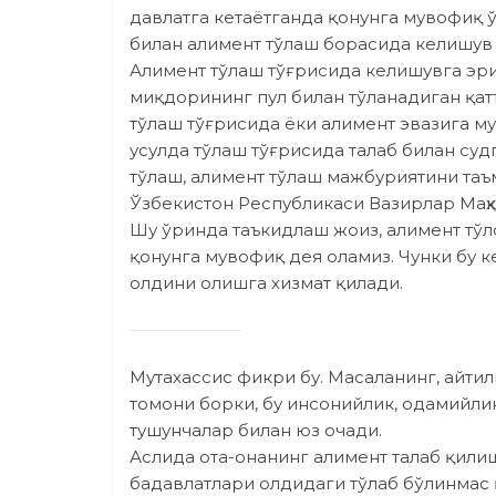
давлатга кетаётганда қонунга мувофиқ 
билан алимент тўлаш борасида келишув 
Алимент тўлаш тўғрисида келишувга эр
миқдорининг пул билан тўланадиган қа
тўлаш тўғрисида ёки алимент эвазига м
усулда тўлаш тўғрисида талаб билан суд
тўлаш, алимент тўлаш мажбуриятини та
Ўзбекистон Республикаси Вазирлар Маҳ
Шу ўринда таъкидлаш жоиз, алимент тўл
қонунга мувофиқ дея оламиз. Чунки бу 
олдини олишга хизмат қилади.
Мутахассис фикри бу. Масаланинг, айтил
томони борки, бу инсонийлик, одамийлик
тушунчалар билан юз очади.
Аслида ота-онанинг алимент талаб қили
бадавлатлари олдидаги тўлаб бўлинмас 