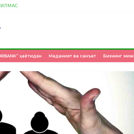
ТИЛМАС
А ЭНДИ ИККАЛАНГ ҲАМ ҲУСАНОВГА ТАН БЕРИНГЛАР!
НМИ?
З ҚЎЛИМИЗДА
RBANK” ҳаётидан
Маданият ва санъат
Бизнинг миж