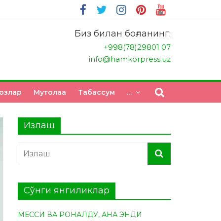
Биз билан боғланинг:
+998(78)29801 07
info@hamkorpress.uz
озлар
Мутолаа
Табасcум
…
Излаш
Сўнги янгиликлар
МЕССИ ВА РОНАЛДУ, АНА ЭНДИ