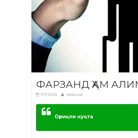
ФАРЗАНД ҲАМ АЛИ
17.11.2025
Abduvali
Оғриқли нуқта