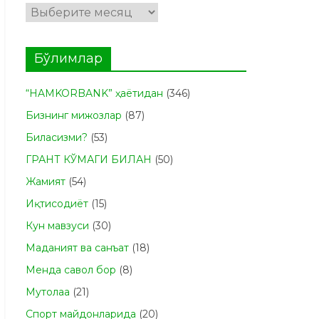
Архивлар
Бўлимлар
“HAMKORBANK” ҳаётидан
(346)
Бизнинг мижозлар
(87)
Биласизми?
(53)
ГРАНТ КЎМАГИ БИЛАН
(50)
Жамият
(54)
Иқтисодиёт
(15)
Кун мавзуси
(30)
Маданият ва санъат
(18)
Менда савол бор
(8)
Мутолаа
(21)
Спорт майдонларида
(20)