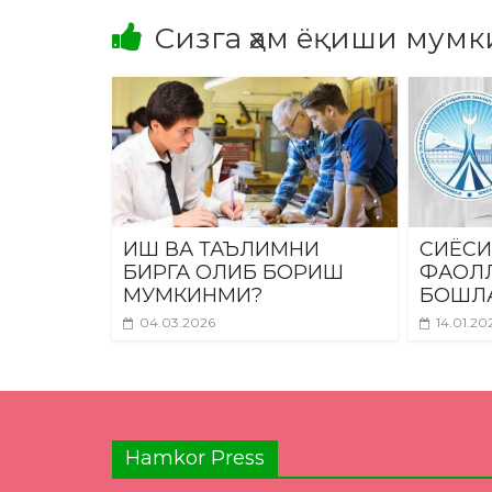
Сизга ҳам ёқиши мумк
ИШ ВА ТАЪЛИМНИ
СИЁСИ
БИРГА ОЛИБ БОРИШ
ФАОЛ
МУМКИНМИ?
БОШЛ
04.03.2026
14.01.20
Hamkor Press