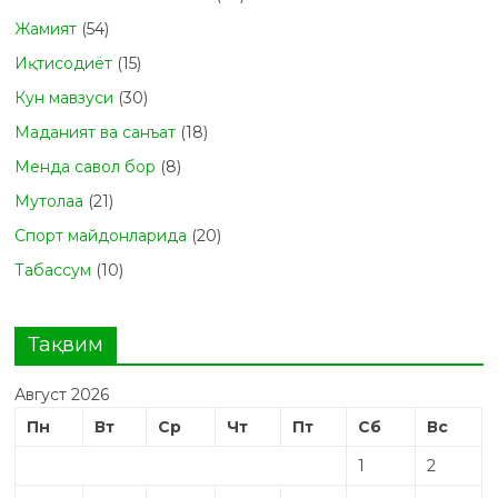
Жамият
(54)
Иқтисодиёт
(15)
Кун мавзуси
(30)
Маданият ва санъат
(18)
Менда савол бор
(8)
Мутолаа
(21)
Спорт майдонларида
(20)
Табасcум
(10)
Тақвим
Август 2026
Пн
Вт
Ср
Чт
Пт
Сб
Вс
1
2