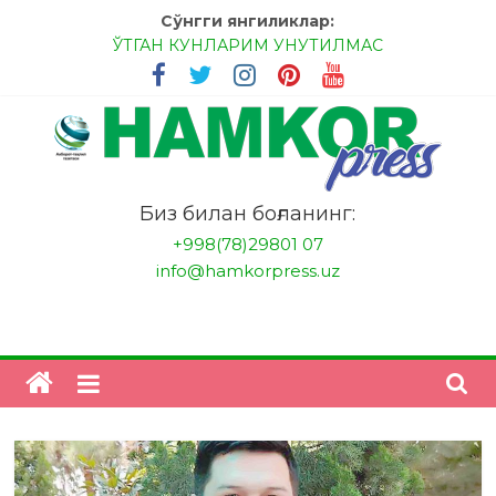
Skip
Сўнгги янгиликлар:
to
ЎТГАН КУНЛАРИМ УНУТИЛМАС
content
МЕССИ ВА РОНАЛДУ, АНА ЭНДИ ИККАЛАНГ ҲАМ
ҲУСАНОВГА ТАН БЕРИНГЛАР!
МЕҲР ОРҚАЛИ ШИФО
БАНКДА ИШЛАШ ОСОНМИ?
НАТИЖАГА ЭРИШИШ ЎЗ ҚЎЛИМИЗДА
"HamkorPress"
Биз билан боғланинг:
+998(78)29801 07
info@hamkorpress.uz