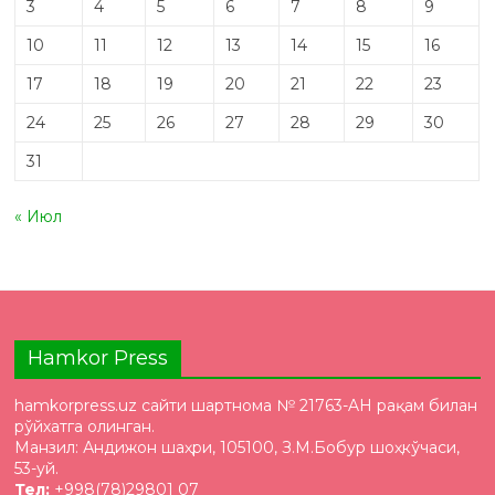
3
4
5
6
7
8
9
10
11
12
13
14
15
16
17
18
19
20
21
22
23
24
25
26
27
28
29
30
31
« Июл
Hamkor Press
hamkorpress.uz сайти шартнома № 21763-AH рақам билан
рўйхатга олинган.
Манзил: Андижон шаҳри, 105100, З.М.Бобур шоҳкўчаси,
53-уй.
Тел:
+998(78)29801 07