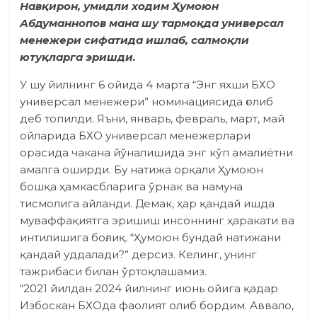
Навқирон, умидли ходим Ҳумоюн
Абдуманнопов мана шу тармоқда универсал
менежери сифатида ишлаб, салмоқли
ютуқларга эришди.
У шу йилнинг 6 ойида 4 марта “Энг яхши БХО
универсал менежери” номинациясида ғолиб
деб топилди. Яъни, январь, февраль, март, май
ойларида БХО универсал менежерлари
орасида чакана йўналишида энг кўп амалиётни
амалга оширди. Бу натижа орқали Ҳумоюн
бошқа ҳамкасбларига ўрнак ва намуна
тисмолига айланди. Демак, ҳар қандай ишда
муваффақиятга эришиш инсоннинг ҳаракати ва
интилишига боғлиқ. “Ҳумоюн бундай натижани
қандай уддалади?” дерсиз. Келинг, унинг
тажрибаси билан ўртоқлашамиз.
“2021 йилдан 2024 йилнинг июнь ойига қадар
Избоскан БХОда фаолият олиб бордим. Аввало,