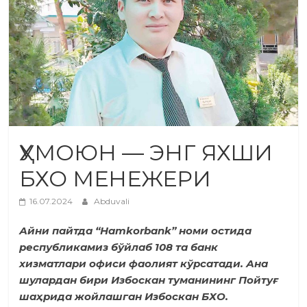
ҲУМОЮН — ЭНГ ЯХШИ
БХО МЕНЕЖЕРИ
16.07.2024
Abduvali
Айни пайтда “Hamkorbank” номи остида
республикамиз бўйлаб 108 та банк
хизматлари офиси фаолият кўрсатади. Ана
шулардан бири Избоскан туманининг Пойтуғ
шаҳрида жойлаш­ган Избоскан БХО.