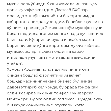
муҳим роль ўйнади. Яхши жамода ишлаш ҳам
ярим муваффақиятдир. Дастлаб БХОлар
орасида энг кўп амалиётни бажарганимдан
хабар топганимда қувондим. Ғолиблик ҳисси ва
қўшимча равишда 2 миллион сўм мукофот пули
билан тақдирланганим менга янада куч, иштиёқ
бағишлади. Кўтаринки руҳда ишлаб, 4 марта
биринчиликни қўлга киритдим. Бу биз каби ёш
мутахассисларга фақат олдинга қараб
интилиши учун катта мотивация вазифасини
ўтайди”.
Ҳумоюн Абдуманнопов шу йилнинг июнь
ойидан бошлаб фаолия­тини Амалиёт
бошқармасининг чакана бизнес бўлимида
давом эттириб келмоқда, бу орада тоифа ҳам
олди. Ҳозирда иккинчи тоифали универсал
менежери. Бу эса оддий гап эмас. Шундай экан,
ёш қаҳрамонимизнинг ютуқлари, катта
довонлар сари интилиш, изланишлари