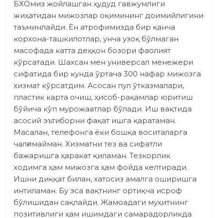
БХОмиз жойлашган ҳудуд гавжумлиги
жиҳатидан мижозлар оқимининг доимийлигини
таъминлайди. Ён атрофимизда бир қанча
корхона-ташкилотлар, унча узоқ бўлмаган
масофада катта деҳқон бозори фаолият
кўрсатади. Шахсан мен универсал менежери
сифатида бир кунда ўртача 300 нафар мижозга
хизмат кўрсатдим. Асосан пул ўтказмалари,
пластик карта очиш, ҳисоб-рақамлар юритиш
бўйича кўп мурожаатлар бўлади. Иш вақтида
асосий эътиборни фақат ишга қаратаман.
Масалан, телефонга ёки бошқа воситаларга
чалғимайман. Хизматни тез ва сифатли
бажаришга ҳаракат қиламан. Тезкорлик
ходимга ҳам мижозга ҳам фойда келтиради.
Ишни диққат билан, хатосиз амалга оширишга
интиламан. Бу эса вақтнинг ортиқча исроф
бўлишидан сақлайди. Жамоадаги муҳитнинг
позитивлиги ҳам ишимдаги самарадорликда