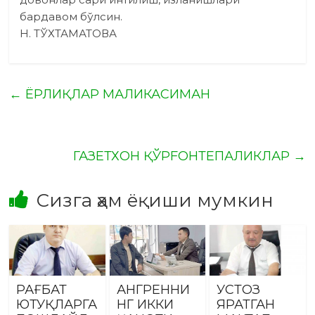
бардавом бўлсин.
Н. ТЎХТАМАТОВА
←
ЁРЛИҚЛАР МАЛИКАСИМАН
ГАЗЕТХОН ҚЎРFОНТЕПАЛИКЛАР
→
Сизга ҳам ёқиши мумкин
РАҒБАТ
АНГРЕННИ
УСТОЗ
ЮТУҚЛАРГА
НГ ИККИ
ЯРАТГАН