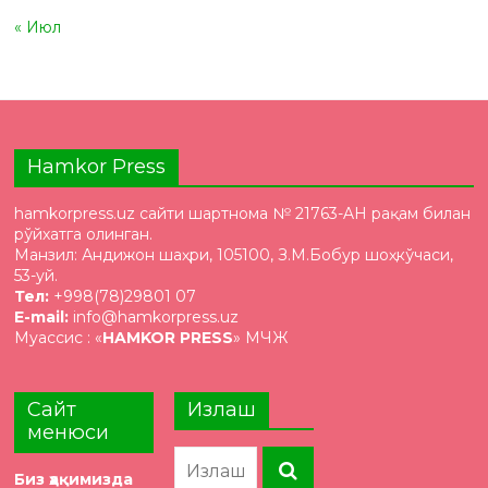
« Июл
Hamkor Press
hamkorpress.uz сайти шартнома № 21763-AH рақам билан
рўйхатга олинган.
Манзил: Андижон шаҳри, 105100, З.М.Бобур шоҳкўчаси,
53-уй.
Тел:
+998(78)29801 07
E-mail:
info@hamkorpress.uz
Муассис : «
HAMKOR PRESS
» МЧЖ
Сайт
Излаш
менюси
Биз ҳақимизда