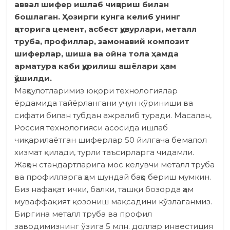
аввал шифер ишлаб чиқариш билан
бошлаган. Ҳозирги кунга келиб унинг
қаторига цемент, асбест қувурлари, металл
труба, профиллар, замонавий композит
шиферлар, шиша ва ойна тола ҳамда
арматура каби қурилиш ашёлари ҳам
қўшилди.
Маҳсулотларимиз юқори технология­лар
ёрдамида тайёрлангани учун кўриниши ва
сифати билан тубдан ажралиб туради. Масалан,
Россия технологияси асосида ишлаб
чиқарилаётган шиферлар 50 йилгача бемалол
хизмат қилади, турли таъсирларга чидамли.
Жаҳон стандартларига мос келувчи металл труба
ва профилларга ҳам шундай баҳо бериш мумкин.
Биз нафақат ички, балки, ташқи бозорда ҳам
муваффақият қозониш мақсадини кўзлаганмиз.
Биргина металл труба ва профил
заводимизнинг ўзига 5 млн. доллар инвестиция