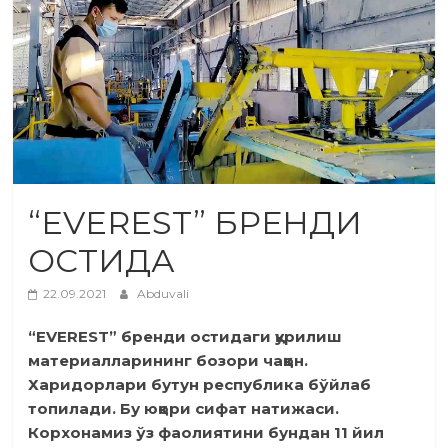
“EVEREST” БРЕНДИ
ОСТИДА
22.09.2021
Abduvali
“EVEREST” бренди остидаги қурилиш
материалларининг бозори чаққон.
Харидорлари бутун республика бўйлаб
топилади. Бу юқори сифат натижаси.
Корхонамиз ўз фаолиятини бундан 11 йил