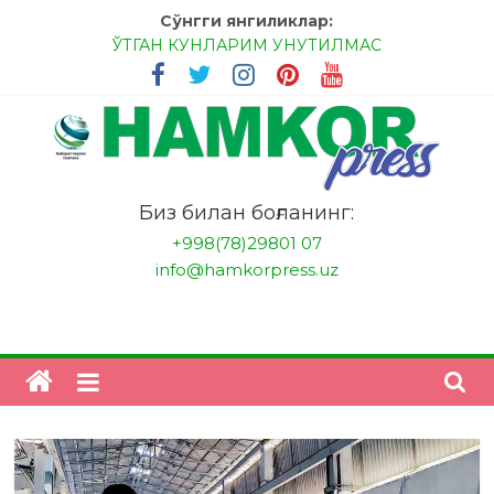
Skip
Сўнгги янгиликлар:
to
ЎТГАН КУНЛАРИМ УНУТИЛМАС
content
МЕССИ ВА РОНАЛДУ, АНА ЭНДИ ИККАЛАНГ ҲАМ
ҲУСАНОВГА ТАН БЕРИНГЛАР!
МЕҲР ОРҚАЛИ ШИФО
БАНКДА ИШЛАШ ОСОНМИ?
НАТИЖАГА ЭРИШИШ ЎЗ ҚЎЛИМИЗДА
"HamkorPress"
Биз билан боғланинг:
+998(78)29801 07
info@hamkorpress.uz