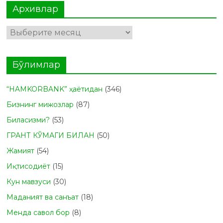
Архивлар
Архивлар
Бўлимлар
“HAMKORBANK” ҳаётидан
(346)
Бизнинг мижозлар
(87)
Биласизми?
(53)
ГРАНТ КЎМАГИ БИЛАН
(50)
Жамият
(54)
Иқтисодиёт
(15)
Кун мавзуси
(30)
Маданият ва санъат
(18)
Менда савол бор
(8)