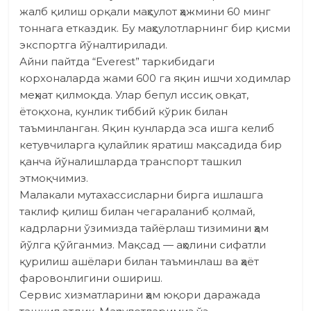
жалб қилиш орқали маҳсулот ҳажмини 60 минг
тоннага етказдик. Бу маҳсулотларнинг бир қисми
экспортга йўналтирилади.
Айни пайтда “Everest” таркибидаги
корхоналарда жами 600 га яқин ишчи ходимлар
меҳнат қилмоқда. Улар бепул иссиқ овқат,
ётоқхона, кунлик тиббий кўрик билан
таъминланган. Яқин кунларда эса ишга келиб
кетувчиларга қулайлик яратиш мақсадида бир
қанча йўналишларда транспорт ташкил
этмоқчимиз.
Малакали мутахассисларни бирга ишлашга
таклиф қилиш билан чегараланиб қолмай,
кадрларни ўзимиз­да тайёрлаш тизимини ҳам
йўлга қўйганмиз. Мақсад — аҳолини сифатли
қурилиш ашёлари билан таъминлаш ва ҳаёт
фаровонлигини ошириш.
Сервис хизматларини ҳам юқори даражада