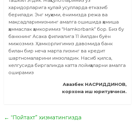
ташкил этдик. Маҳсулотларимиз ўз
харидорларига қулай усулларда етказиб
берилади. Энг муҳими, ёнимизда режа ва
мақсадларимизнинг амалга ошишида ҳамиша
ҳаммаслак ҳамкоримиз “Hamkorbank” бор. Биз бу
банкнинг Асака филиалига 11 йилдан буён
мижозмиз. Ҳамкорлигимиз давомида банк
билан бир неча марта лизинг ва кредит
шартномаларини имзоладик. Насиб қилса,
келгусида биргаликда катта лойиҳаларни амалга
оширамиз
Авазбек НАСРИДДИНОВ,
корхона иш юритувчиси.
←
“Пойтахт” хизматингизда