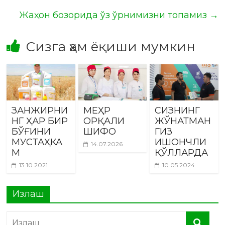
Жаҳон бозорида ўз ўрнимизни топамиз
→
Сизга ҳам ёқиши мумкин
ЗАНЖИРНИ
МЕҲР
СИЗНИНГ
НГ ҲАР БИР
ОРҚАЛИ
ЖЎНАТМАН
БЎҒИНИ
ШИФО
ГИЗ
МУСТАҲКА
ИШОНЧЛИ
14.07.2026
М
ҚЎЛЛАРДА
13.10.2021
10.05.2024
Излаш