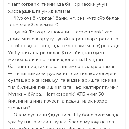
“Hamkorbank” тизимида банк ривожи учун
ҳисса қўшишга умид қиламан.
— “Кўз очиб кўрган” банкингизни учта сўз билан
таърифлай оласизми?
— Қулай. Тезкор. Ишонч­ли. “Hamkorbank” ҳар
доим мижозлар учун қулай шароитлар яратишга
эътибор қаратган ҳолда тезкор хизмат кўрсатади.
Ушбу жиҳатлари билан ўттиз йилдан буён
мижозлари ишончини қозоняпти. Шундай
банкнинг ходими эканлигимдан фахрланаман.
— Билишимизча рус ва инглиз тилларида эркин
сўзлашар экансиз. Бунга қандай эришгансиз ва
тил билишингиз ишингизга наф келтиряптими?
Мумкин бўлса, “Hamkorbank” АТБ нинг 30
йиллигига инглизчасига қисқача тилак изҳор
этсангиз?
— Онам рус тили ўқитувчиси. Шу боис оиламизда
ҳам бу тилга қизиқиш кучли. Ўзаро мулоқотда тез-
тез фойдаланиб турамиз. Инглиз тилини эса