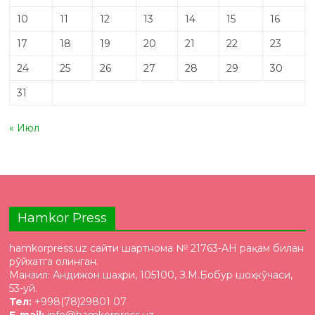
10
11
12
13
14
15
16
17
18
19
20
21
22
23
24
25
26
27
28
29
30
31
« Июл
Hamkor Press
hamkorpress.uz сайти шартнома № 21763-AH рақам билан
рўйхатга олинган.
Манзил: Андижон шаҳри, 105100, З.М.Бобур шоҳкўчаси,
53-уй.
Тел:
+998(78)29801 07
E-mail:
info@hamkorpress.uz