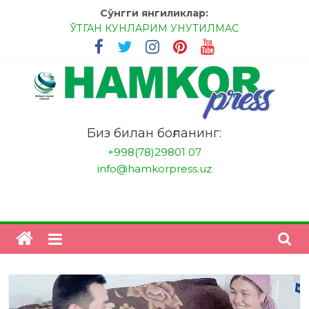
Skip
Сўнгги янгиликлар:
to
ЎТГАН КУНЛАРИМ УНУТИЛМАС
content
МЕССИ ВА РОНАЛДУ, АНА ЭНДИ ИККАЛАНГ ҲАМ
ҲУСАНОВГА ТАН БЕРИНГЛАР!
МЕҲР ОРҚАЛИ ШИФО
БАНКДА ИШЛАШ ОСОНМИ?
НАТИЖАГА ЭРИШИШ ЎЗ ҚЎЛИМИЗДА
"HamkorPress"
Биз билан боғланинг:
+998(78)29801 07
info@hamkorpress.uz