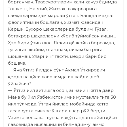
борганман. Таассуротларим ҳали-ҳануз ёдимда.
Тошкент, Навоий, Жиззах шаҳарларига
саёҳатларим ҳам мароқли ўтган. Банкда меҳнат
фаолиятимни бошлагач, хизмат юзасидан
Қарши, Бухоро шаҳарларида бўлдим. Гўзал,
бетакрор шаҳарларни кўриб тўймайсан киши…
Ҳар бири ўзига хос. Лекин қай жойга борсамда,
туғилган жо­йим, ота-онам, оилам бағрига
шошаман. Уларнинг тафти, меҳри бари бир
бошқача.
— Яна ўттиз йилдан сўнг Акмал Ўткирович
қаерда ва қайси лавозимда ишлайди, деб
ўйлайсиз?
— Ўттиз йил айтишга осон, анчайин катта давр.
Мана бу йил Ўзбекистонимиз мустақиллигига 30
йил тўлмоқда. Ўтган йиллар мобайнида ҳатто
тасаввурга сиғмас ўзгаришлар рўй берди.
Ўзимга келсак… шунча вақт ўтгандан ке­йин қайси
лавозимда ишлашимни билмадим-у, аммо