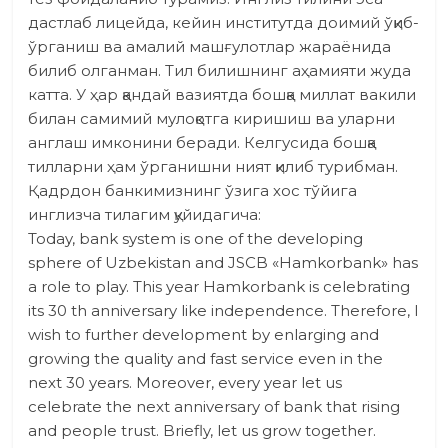
дастлаб лицейда, кейин институтда доимий ўқиб-
ўрганиш ва амалий машғулотлар жараёнида
билиб олганман. Тил билишнинг аҳамияти жуда
катта. У ҳар қандай вазиятда бошқа миллат вакили
билан самимий мулоқотга киришиш ва уларни
англаш имконини беради. Келгусида бошқа
тилларни ҳам ўрганишни ният қилиб турибман.
Қадрдон банкимизнинг ўзига хос тўйига
инглизча тилагим қуйидагича:
Today, bank system is one of the developing
sphere of Uzbekistan and JSCB «Hamkorbank» has
a role to play. This year Hamkorbank is celebrating
its 30 th anniversary like independence. Therefore, I
wish to further development by enlarging and
growing the quality and fast service even in the
next 30 years. Moreover, every year let us
celebrate the next anniversary of bank that rising
and people trust. Briefly, let us grow together.