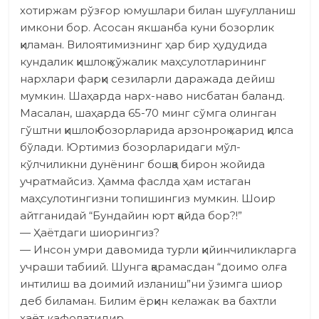
хотиржам рўзғор юмушлари билан шуғулланиш
имкони бор. Асосан якшанба куни бозорлик
қиламан. Вилоятимизнинг ҳар бир ҳудудида
кундалик қишлоқ хўжалик маҳсулотларининг
нархлари фарқи сезиларли даражада дейиш
мумкин. Шаҳарда нарх-наво нисбатан баланд.
Масалан, шаҳарда 65-70 минг сўмга олинган
гўштни қишлоқ бозорларида арзонроқ харид қилса
бўлади. Юртимиз бозорларидаги мўл-
кўлчиликни дунёнинг бошқа бирон жойида
учратмайсиз. Ҳамма фаслда ҳам истаган
маҳсулотингизни топишингиз мумкин. Шоир
айтганидай “Бундайин юрт қайда бор?!”
— Ҳаётдаги шиорингиз?
— Инсон умри давомида турли қийинчиликларга
учраши табиий. Шунга қарамасдан “доимо олға
интилиш ва доимий изланиш”ни ўзимга шиор
деб биламан. Билим ёрқин келажак ва бахтли
ҳаёт кафолатидир.