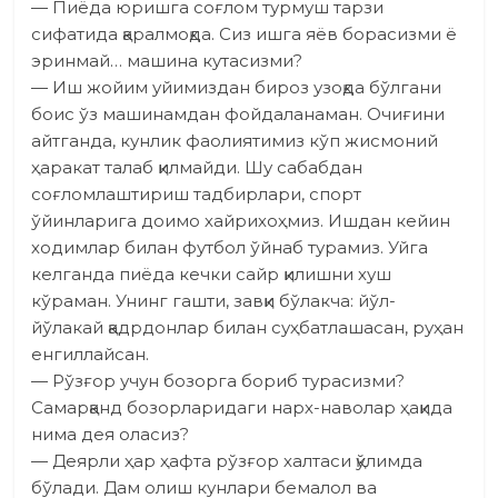
— Пиёда юришга соғлом турмуш тарзи
сифатида қаралмоқда. Сиз ишга яёв борасизми ё
эринмай… машина кутасизми?
— Иш жойим уйимиз­дан бироз узоқда бўлгани
боис ўз машинамдан фойдаланаман. Очиғини
айтганда, кунлик фаолиятимиз кўп жисмоний
ҳаракат талаб қилмайди. Шу сабабдан
соғломлаштириш тадбирлари, спорт
ўйинларига доимо хайрихоҳмиз. Ишдан кейин
ходимлар билан футбол ўйнаб турамиз. Уйга
келганда пиёда кечки сайр қилишни хуш
кўраман. Унинг гашти, завқи бўлакча: йўл-
йўлакай қадрдонлар билан суҳбатлашасан, руҳан
енгиллайсан.
— Рўзғор учун бозорга бориб турасизми?
Самарқанд бозорларидаги нарх-наволар ҳақида
нима дея оласиз?
— Деярли ҳар ҳафта рўзғор халтаси қўлимда
бўлади. Дам олиш кунлари бемалол ва