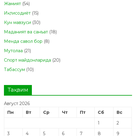
Жамият
(54)
Иқтисодиёт
(15)
Кун мавзуси
(30)
Маданият ва санъат
(18)
Менда савол бор
(8)
Мутолаа
(21)
Спорт майдонларида
(20)
Табасcум
(10)
Тақвим
Август 2026
Пн
Вт
Ср
Чт
Пт
Сб
Вс
1
2
3
4
5
6
7
8
9