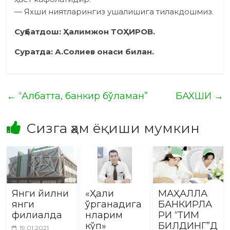
— Яхши ниятларингиз ушалишига тилакдошмиз.
Суҳбатдош: Ҳалимжон ТОҲИРОВ.
Суратда: А.Солиев онаси билан.
←
“Албатта, банкир бўламан”
БАХШИ
→
Сизга ҳам ёқиши мумкин
Янги йилни
«Ҳали
МАҲАЛЛА
янги
ўрганадига
БАНКИРЛА
филиалда
нларим
РИ “ТИМ
кўп»
БИЛДИНГ”Д
19.01.2021