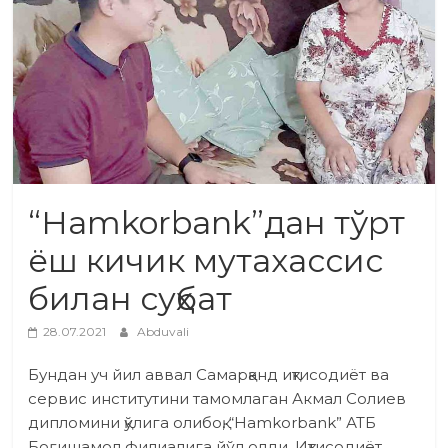
“Hamkorbank”дан тўрт
ёш кичик мутахассис
билан суҳбат
28.07.2021
Abduvali
Бундан уч йил аввал Самарқанд иқтисодиёт ва
сервис институтини тамомлаган Акмал Солиев
дипломини қўлига олибоқ, “Hamkorbank” АТБ
Боғишамол филиалига йўл олди. Иқтисодиёт