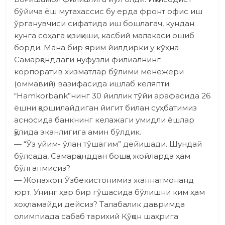
бўйича ёш мутахассис бу ерда фронт офис иш
ўрганувчиси сифатида иш бошлагач, кундан
кунга соҳага қизиқиши, касбий малакаси ошиб
борди. Мана бир ярим йилдирки у кўҳна
Самарқанддаги нуфузли филиалнинг
корпоратив хизматлар бўлими менежери
(оммавий) вазифасида ишлаб келяпти.
“Hamkorbank”нинг 30 йиллик тўйи арафасида 26
ёшни қаршилайдиган йигит билан суҳбатимиз
асносида банкнинг келажаги умидли ёшлар
қўлида эканлигига амин бўлдик.
— “Ўз уйим- ўлан тўшагим” дейишади. Шундай
бўлсада, Самарқанддан бошқа жойларда ҳам
бўлганмисиз?
— Жонажон Ўзбекистонимиз жаннатмонанд
юрт. Унинг ҳар бир гўшасида бўлишни ким ҳам
хоҳламайди дейсиз? Талабалик давримда
олимпиада сабаб тарихий Қўқон шаҳрига