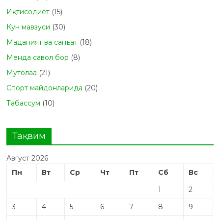
Иқтисодиёт
(15)
Кун мавзуси
(30)
Маданият ва санъат
(18)
Менда савол бор
(8)
Мутолаа
(21)
Спорт майдонларида
(20)
Табасcум
(10)
Тақвим
Август 2026
Пн
Вт
Ср
Чт
Пт
Сб
Вс
1
2
3
4
5
6
7
8
9