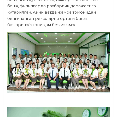
бошқа филилларда раҳбарлик даражасига
кўтарилган. Айни вақтда жамоа томонидан
белгиланган режаларни ортиғи билан
бажарилаётгани ҳам бежиз эмас.