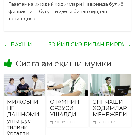
Газетамиз ижодий ходимлари Навоийда бўлиб
филиалнинг бугунги ҳаёти билан яқиндан
танишдилар.
←
БАХШИ
30 ЙИЛ СИЗ БИЛАН БИРГА
→
Сизга ҳам ёқиши мумкин
МИЖОЗНИ
ОТАМНИНГ
ЭНГ ЯХШИ
НГ
ОРЗУСИ
ХОДИМЛАР
ДАШНОМИ
УШАЛДИ
МЕНЕЖЕРИ
унга рус
30.08.2022
12.02.2025
тилини
ўргатди