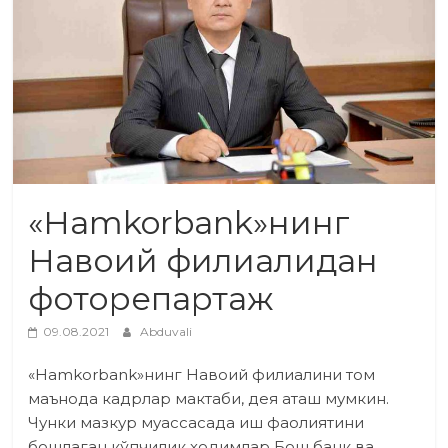
«Hamkorbank»нинг
Навоий филиалидан
фоторепартаж
09.08.2021
Abduvali
«Hamkorbank»нинг Навоий филиалини том
маънода кадрлар мактаби, дея аташ мумкин.
Чунки мазкур муассасада иш фаолиятини
бошлаган кўпчилик ходимлар Бош банк ва