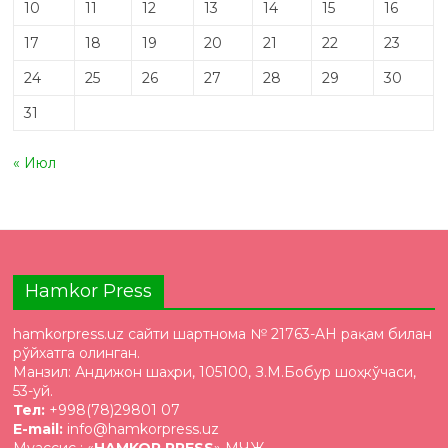
10
11
12
13
14
15
16
17
18
19
20
21
22
23
24
25
26
27
28
29
30
31
« Июл
Hamkor Press
hamkorpress.uz сайти шартнома № 21763-AH рақам билан
рўйхатга олинган.
Манзил: Андижон шаҳри, 105100, З.М.Бобур шоҳкўчаси,
53-уй.
Тел:
+998(78)29801 07
E-mail:
info@hamkorpress.uz