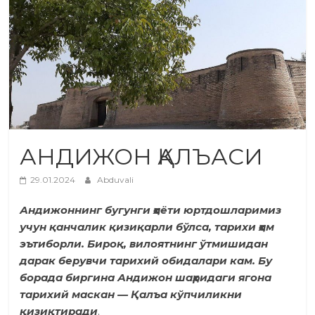
АНДИЖОН ҚАЛЪАСИ
29.01.2024
Abduvali
Андижоннинг бугунги ҳаёти юртдошларимиз
учун қанчалик қизиқарли бўлса, тарихи ҳам
эътиборли. Бироқ, вилоятнинг ўтмишидан
дарак берувчи тарихий обидалари кам. Бу
борада биргина Андижон шаҳридаги ягона
тарихий маскан — Қалъа кўпчиликни
қизиқтиради
.