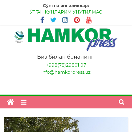
Skip
Сўнгги янгиликлар:
to
ЎТГАН КУНЛАРИМ УНУТИЛМАС
content
МЕССИ ВА РОНАЛДУ, АНА ЭНДИ ИККАЛАНГ ҲАМ
ҲУСАНОВГА ТАН БЕРИНГЛАР!
МЕҲР ОРҚАЛИ ШИФО
БАНКДА ИШЛАШ ОСОНМИ?
НАТИЖАГА ЭРИШИШ ЎЗ ҚЎЛИМИЗДА
"HamkorPress"
Биз билан боғланинг:
+998(78)29801 07
info@hamkorpress.uz