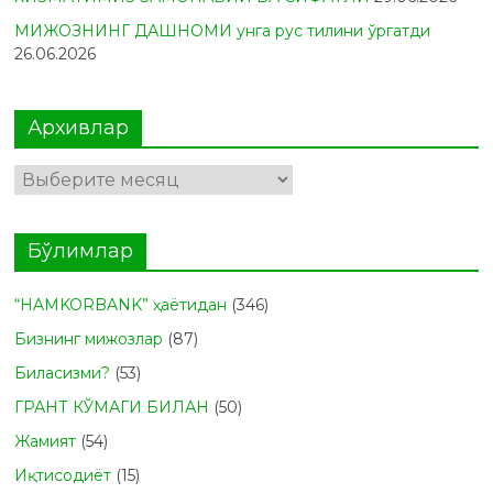
МИЖОЗНИНГ ДАШНОМИ унга рус тилини ўргатди
26.06.2026
Архивлар
Архивлар
Бўлимлар
“HAMKORBANK” ҳаётидан
(346)
Бизнинг мижозлар
(87)
Биласизми?
(53)
ГРАНТ КЎМАГИ БИЛАН
(50)
Жамият
(54)
Иқтисодиёт
(15)