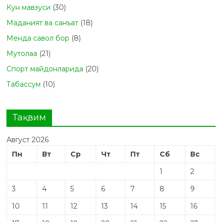
Кун мавзуси
(30)
Маданият ва санъат
(18)
Менда савол бор
(8)
Мутолаа
(21)
Спорт майдонларида
(20)
Табасcум
(10)
Тақвим
Август 2026
Пн
Вт
Ср
Чт
Пт
Сб
Вс
1
2
3
4
5
6
7
8
9
10
11
12
13
14
15
16