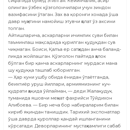
сифатида бунёд этилган. Ке­йинчалик, асир
олинган ўзбек қўзғолончилари учун зиндон
вазифасини ўтаган. Зах ва қоронғи хонада ўша
давр муҳитини намойиш этувчи ҳолат ўз аксини
топган.
Айтишларича, аскарларни ичимлик суви билан
таъминлаш мақсадида қурилган қудуқдан сув
чиқмаган. Боиси, Қалъа ер сатҳидан анча баланд­
ликда жойлашган. Қўзғолон пайтида ҳалок
бўлган бир қанча аскарларнинг мурдаси мана
шу қудуққа ташлаб юборилган.
— Ҳар куни ушбу обида ёнидан ўтаётганда,
беихтиёр уруш йиллари, армия­мизнинг куч-
қудрати ҳақида ўйлайман, — деди Жалақудуқ
туманида яшовчи меҳнат фахрийси Тўйдихон
Алибоева. — Бир неча бор набираларим билан
кириб яқиндан танишдик. Тарихий экспонатлар
ўша даврда қуроллар қандай ишланганини
кўрсатади. Деворларининг мустаҳкамлиги сабаб