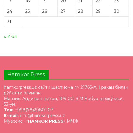
17
18
19
20
21
22
23
24
25
26
27
28
29
30
31
« Июл
Hamkor Press
hamkorpress.uz сайти шартнома № 21763-AH рақам билан
рўйхатга олинган.
Манзил: Андижон шаҳри, 105100, З.М.Бобур шоҳкўчаси,
53-уй.
Тел:
+998(78)29801 07
E-mail:
info@hamkorpress.uz
Муассис : «
HAMKOR PRESS
» МЧЖ