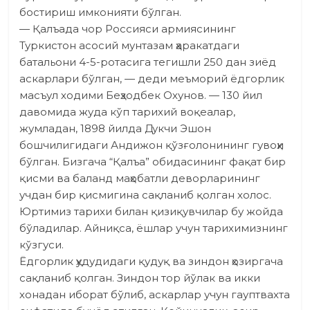
бостириш имконияти бўлган.
— Қалъада чор Россия­си армиясининг
Туркистон асосий мунтазам ҳаракатдаги
батальони 4-5-ротасига тегиш­ли 250 дан зиёд
аскарлари бўлган, — деди меъморий ёдгорлик
масъул ходими Беҳзодбек Охунов. — 130 йил
давомида жуда кўп тарихий воқеалар,
жумладан, 1898 йилда Дукчи Эшон
бошчилигидаги Андижон қўзғолонининг гувоҳи
бўлган. Бизгача “Қалъа” обидасининг фақат бир
қисми ва баланд маҳобатли деворларининг
учдан бир қисмигина сақланиб қолган холос.
Юртимиз тарихи билан қизиқувчилар бу жойда
бўладилар. Айниқса, ёшлар учун тарихимизнинг
кўзгуси.
Ёдгорлик ҳудудидаги қудуқ ва зиндон ҳозиргача
сақланиб қолган. Зиндон тор йўлак ва икки
хонадан иборат бўлиб, аскарлар учун гауптвахта