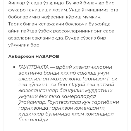
йиллар ўтсада ўз ҳолида. Бу жой билан ҳар бир
фуқаро танишиши лозим. Унда ўтмишимиз, ота-
боболаримиз нафасини кўриш мумкин.
Тарих билан келажакни боғловчи бу жойда
айни пайтда ўзбек рассомларининг энг сара
асарлари сақланмоқда. Бунда сўзсиз бир
уйғунлик бор.
Акбаржон НАЗАРОВ
ГАУПТВАХТА — ҳарбий хизматчиларни
вақтинча банди қилиб сақлаш учун
ажратилган махсус хона. Гарнизон Г. си
ёки қўшин Г. си бор. Оддий ёки қатъий
жазоланганлар бандилик муддатини
умумий ёки якка камераларда
ўтайдилар. Гауптвахтада кун тартибини
гарнизонда гарнизон коменданти,
қўшинлар бўлимида қисм командири
белгилайди.