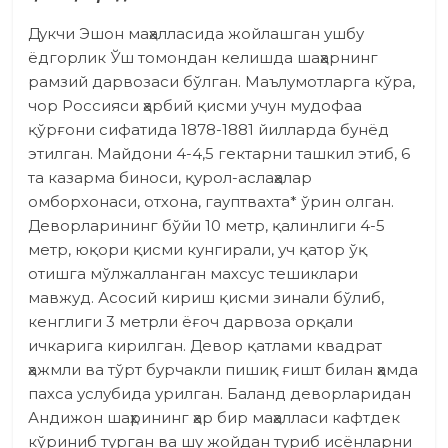
Дукчи Эшон маҳалласида жойлашган ушбу
ёдгорлик Ўш томондан келишда шаҳарнинг
рамзий дарвозаси бўлган. Маълумотларга кўра,
чор Россияси ҳарбий қисми учун мудофаа
қўрғони сифатида 1878-1881 йилларда бунёд
этилган. Майдони 4-4,5 гектарни ташкил этиб, 6
та казарма биноси, қурол-аслаҳалар
омборхонаси, отхона, гауптвахта* ўрин олган.
Деворларининг бўйи 10 метр, қалинлиги 4-5
метр, юқори қисми кунгирали, уч қатор ўқ
отишга мўлжалланган махсус тешиклари
мавжуд. Асосий кириш қисми зинали бўлиб,
кенглиги 3 метрли ёғоч дарвоза орқали
ичкарига кирил­ган. Девор қатлами квадрат
ҳажмли ва тўрт бурчакли пишиқ ғишт билан ҳамда
пахса услубида урилган. Баланд деворларидан
Андижон шаҳрининг ҳар бир маҳалласи кафтдек
кўриниб турган ва шу жойдан туриб исёнларни