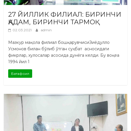
27 ЙИЛЛИК ФИЛИАЛ: БИРИНЧИ
ҚАДАМ, БИРИНЧИ ТАРМОҚ
02.03.2021
admin
Мазкур мақола филиал бошқарувчисиЗиёдулло
Усмонов билан бўлиб ўтган суҳбат асносидаги
фикрлар, хулосалар асосида дунёга келди. Бу воқеа
1994 йил 1
Батафсил