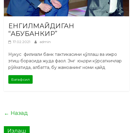
ЕНГИЛМАЙДИГАН
“АБУБАНКИР”
17.02.2021
admin
Нукус филиали банк тактикасини қўллаш ва ижро
этиш борасида жуда фаол. Энг юқори кўрсаткичлар
рўйхатида, албатта, бу жамоанинг номи қайд
Батафсил
← Назад
Излаш