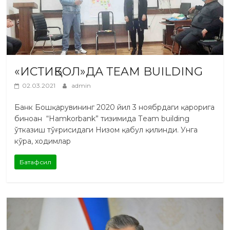
«ИСТИҚБОЛ»ДА ТEAM BUILDING
02.03.2021
admin
Банк Бошқарувининг 2020 йил 3 ноябрдаги қарорига
биноан “Hamkorbank” тизимида Тeam building
ўтказиш тўғрисидаги Низом қабул қилинди. Унга
кўра, ходимлар
Батафсил