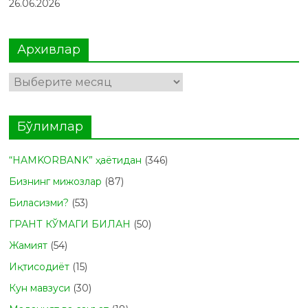
26.06.2026
Архивлар
Архивлар
Бўлимлар
“HAMKORBANK” ҳаётидан
(346)
Бизнинг мижозлар
(87)
Биласизми?
(53)
ГРАНТ КЎМАГИ БИЛАН
(50)
Жамият
(54)
Иқтисодиёт
(15)
Кун мавзуси
(30)