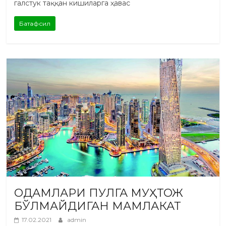
галстук таққан кишиларга ҳавас
Батафсил
ОДАМЛАРИ ПУЛГА МУҲТОЖ
БЎЛМАЙДИГАН МАМЛАКАТ
17.02.2021
admin