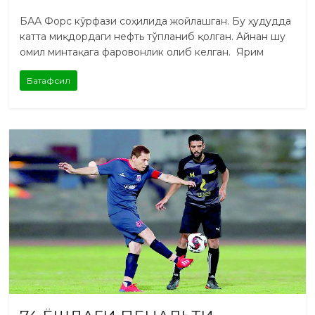
БАА Форс кўрфази соҳилида жойлашган. Бу ҳудудда
катта миқдордаги нефть тўпланиб қолган. Айнан шу
омил минтақага фаровонлик олиб келган. Ярим
Батафсил