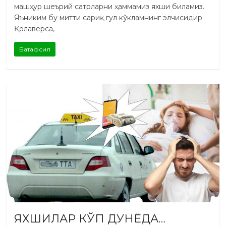
машҳур шеърий сатрларни ҳаммамиз яхши биламиз.
Яъниким бу митти сариқ гул кўкламнинг элчисидир.
Қолаверса,
Батафсил
ЯХШИЛАР КЎП ДУНЁДА…