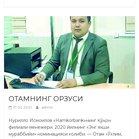
ОТАМНИНГ ОРЗУСИ
17.02.2021
admin
Нурилло Исмоилов «Hamkorbank»нинг Қўқон
филиали менежери. 2020 йилнинг «Энг яхши
мураббийи» номинацияси ғолиби. — Отам «Ўғлим,