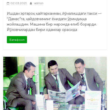
02.03.2021
admin
Ишдан эртароқ қайтарканман, йўналишдаги такси —
“Дамас”га, ҳайдовчининг ёнидаги ўриндиққа
жойлашдим. Машина бир маромда елиб борарди.
Йўловчилардан бири одамлар орасида
Батафсил