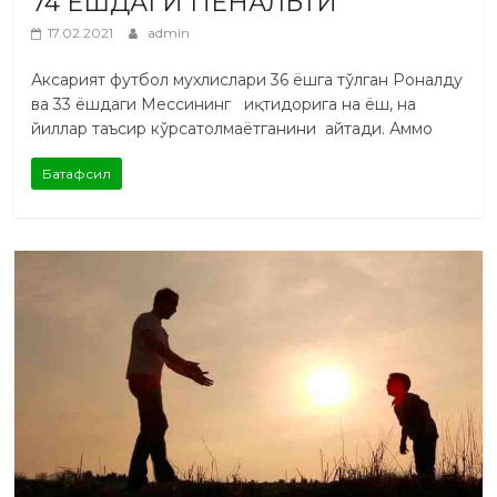
74 ЁШДАГИ ПЕНАЛЬТИ
17.02.2021
admin
Аксарият футбол мухлислари 36 ёшга тўлган Роналду
ва 33 ёшдаги Мессининг иқтидорига на ёш, на
йиллар таъсир кўрсатолмаётганини айтади. Аммо
Батафсил