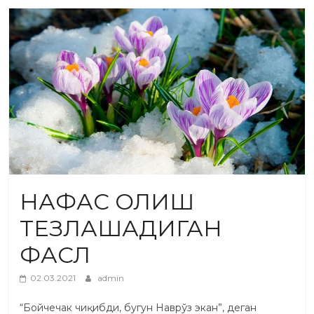
НАФАС ОЛИШ
ТЕЗЛАШАДИГАН
ФАСЛ
02.03.2021
admin
“Бойчечак чиқибди, бугун Наврўз экан”, деган