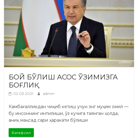
БОЙ БЎЛИШ АСОС ЎЗИМИЗГА
БОҒЛИҚ
02.03.2021
admin
Камбағалликдан чиқиб кетиш учун энг муҳим омил —
бу инсоннинг интилиши, ўз кучига таянган ҳолда,
аниқ мақсад сари ҳаракати бўлиши
Батафсил