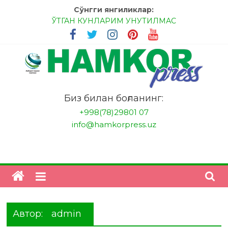
Skip
Сўнгги янгиликлар:
to
ЎТГАН КУНЛАРИМ УНУТИЛМАС
content
МЕССИ ВА РОНАЛДУ, АНА ЭНДИ ИККАЛАНГ ҲАМ
ҲУСАНОВГА ТАН БЕРИНГЛАР!
МЕҲР ОРҚАЛИ ШИФО
БАНКДА ИШЛАШ ОСОНМИ?
НАТИЖАГА ЭРИШИШ ЎЗ ҚЎЛИМИЗДА
"HamkorPress"
Биз билан боғланинг:
+998(78)29801 07
info@hamkorpress.uz
Автор:
admin