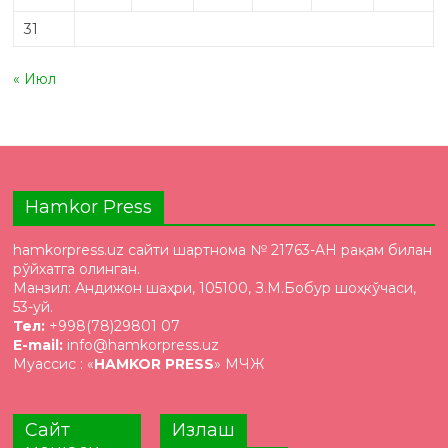
31
« Июл
Hamkor Press
hamkorpress.uz сайти шартнома № 21763-AH рақам билан
рўйхатга олинган.
Манзил: Андижон шаҳри, 105100, З.М.Бобур шоҳкўчаси,
53-уй.
Тел:
+998(78)29801 07
E-mail:
info@hamkorpress.uz
Муассис : «
HAMKOR PRESS
» МЧЖ
Сайт
Излаш