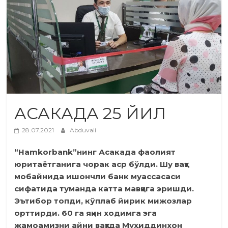
АСАКАДА 25 ЙИЛ
28.07.2021
Abduvali
“Hamkorbank”нинг Асакада фаолият
юритаётганига чорак аср бўлди. Шу вақт
мобайнида ишончли банк муассасаси
сифатида туманда катта мавқега эришди.
Эътибор топди, кўплаб йирик мижозлар
орттирди. 60 га яқин ходимга эга
жамоамизни айни вақтда Муҳиддинхон