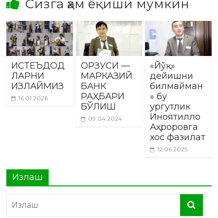
Сизга ҳам ёқиши мумкин
ИСТЕЪДОД
ОРЗУСИ —
«Йўқ»
ЛАРНИ
МАРКАЗИЙ
дейишни
ИЗЛАЙМИЗ
БАНК
билмайман
РАҲБАРИ
» бу
16.01.2026
БЎЛИШ
ургутлик
Иноятилло
09.04.2024
Аҳроровга
хос фазилат
12.06.2025
Излаш