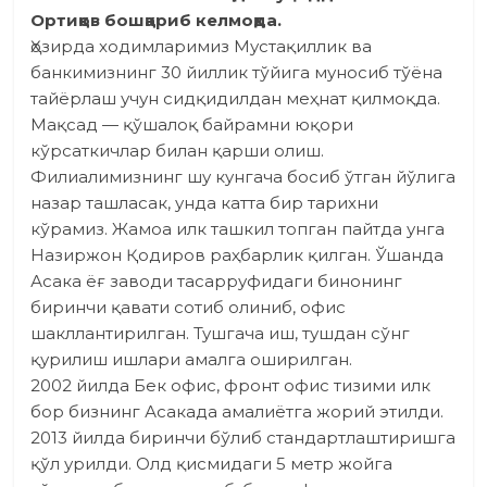
Ортиқов бошқариб келмоқда.
Ҳозирда ходимларимиз Мустақиллик ва
банкимизнинг 30 йиллик тўйига муносиб тўёна
тайёрлаш учун сидқидилдан меҳнат қилмоқда.
Мақсад — қўшалоқ байрамни юқори
кўрсаткичлар билан қарши олиш.
Филиалимизнинг шу кунгача босиб ўтган йўлига
назар ташласак, унда катта бир тарихни
кўрамиз. Жамоа илк ташкил топган пайтда унга
Назиржон Қодиров раҳбарлик қилган. Ўшанда
Асака ёғ заводи тасарруфидаги бинонинг
биринчи қавати сотиб олиниб, офис
шакллантирилган. Тушгача иш, тушдан сўнг
қурилиш ишлари амалга оширилган.
2002 йилда Бек офис, фронт офис тизими илк
бор бизнинг Асакада амалиётга жорий этилди.
2013 йилда биринчи бўлиб стандартлаш­тиришга
қўл урилди. Олд қисмидаги 5 метр жойга