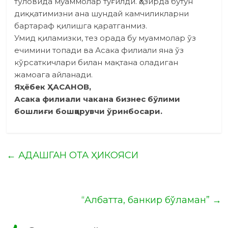
тўловида муаммолар туғилди. Ҳозирда бутун
диққатимизни ана шундай камчиликларни
бартараф қилишга қаратганмиз.
Умид қиламизки, тез орада бу муаммолар ўз
ечимини топади ва Асака филиали яна ўз
кўрсаткичлари билан мақтана оладиган
жамоага айланади.
Яҳёбек ҲАСАНОВ,
Асака филиали чакана бизнес бўлими
бошлиғи бошқарувчи ўринбосари.
←
АДАШГАН ОТА ҲИКОЯСИ
“Албатта, банкир бўламан”
→