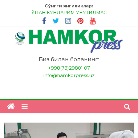
Skip
Сўнгги янгиликлар:
to
ЎТГАН КУНЛАРИМ УНУТИЛМАС
content
МЕССИ ВА РОНАЛДУ, АНА ЭНДИ ИККАЛАНГ ҲАМ
ҲУСАНОВГА ТАН БЕРИНГЛАР!
МЕҲР ОРҚАЛИ ШИФО
БАНКДА ИШЛАШ ОСОНМИ?
НАТИЖАГА ЭРИШИШ ЎЗ ҚЎЛИМИЗДА
"HamkorPress"
Биз билан боғланинг:
+998(78)29801 07
info@hamkorpress.uz