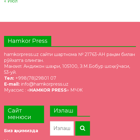
« Июл
Hamkor Press
hamkorpress.uz сайти шартнома № 21763-AH рақам билан
рўйхатга олинган.
Манзил: Андижон шаҳри, 105100, З.М.Бобур шоҳкўчаси,
53-уй.
Тел:
+998(78)29801 07
E-mail:
info@hamkorpress.uz
Муассис : «
HAMKOR PRESS
» МЧЖ
Сайт
Излаш
менюси
Биз ҳақимизда