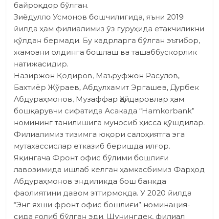
байроқдор бўлган.
Зиёдулло Усмонов бошчилигида, яъни 2019
йилда ҳам филиалимиз ўз гуруҳида етакчиликни
қўлдан бермади. Бу кадрларга бўлган эътибор,
жамоани олдинга бошлаш ва ташаббускорлик
натижасидир.
Назиржон Қодиров, Маъруфжон Расулов,
Бахтиёр Жўраев, Абдулхамит Эргашев, Дурбек
Абдураҳмонов, Музаффар Ҳайда­ров­лар ҳам
бошқарувчи сифатида Асакада “Hamkorbank”
номининг танилишига муносиб ҳисса қўшдилар.
Филиалимиз тизимга юқори салоҳиятга эга
мутахассислар етказиб беришда илғор.
Яқингача Фронт офис бўлими бошлиғи
лавозимида ишлаб келган ҳамкасбимиз Фарҳод
Абдураҳмонов эндиликда бош банкда
фаолиятини давом эттирмоқда. У 2020 йилда
“Энг яхши фронт офис бошлиғи” номинация­
сида ғолиб бўлган эди. Шунингдек, филиал