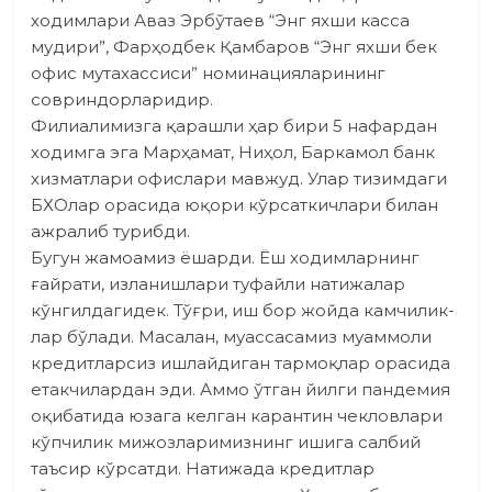
ходимлари Аваз Эрбўтаев “Энг яхши касса
мудири”, Фарҳодбек Қамбаров “Энг яхши бек
офис мутахассиси” номинацияларининг
совриндорларидир.
Филиалимизга қарашли ҳар бири 5 нафардан
ходимга эга Марҳамат, Ниҳол, Баркамол банк
хизматлари офислари мавжуд. Улар тизимдаги
БХОлар орасида юқори кўрсаткичлари билан
ажралиб турибди.
Бугун жамоамиз ёшарди. Ёш ходимларнинг
ғайрати, изланиш­лари туфайли натижалар
кўнгилдагидек. Тўғри, иш бор жойда камчилик­
лар бўлади. Масалан, муассасамиз муаммоли
кредитларсиз ишлайдиган тармоқлар орасида
етакчилардан эди. Аммо ўтган йилги пандемия
оқибатида юзага келган карантин чекловлари
кўпчилик мижозларимизнинг ишига салбий
таъсир кўрсатди. Натижада кредитлар