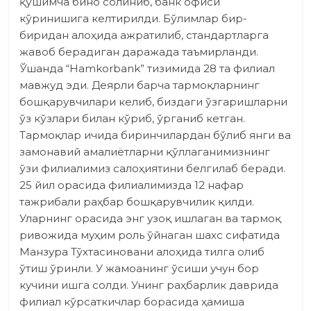
қўшимча бино солиниб, банк офиси
кўринишига келтирилди. Бўлимлар бир-
биридан алоҳида ажратилиб, стандартларга
жавоб берадиган даражада таъмирланди.
Ўшанда “Hamkorbank” тизимида 28 та филиал
мавжуд эди. Деярли барча тармоқларнинг
бошқарувчилари келиб, биздаги ўзгаришларни
ўз кўзлари билан кўриб, ўрганиб кетган.
Тармоқлар ичида биринчилардан бўлиб янги ва
замонавий амалиётларни қўллаганимизнинг
ўзи филиалимиз салоҳиятини белгилаб беради.
25 йил орасида филиалимиз­да 12 нафар
тажрибали раҳбар бошқарувчилик қилди.
Уларнинг орасида энг узоқ ишлаган ва тармоқ
ривожида муҳим роль ўйнаган шахс сифатида
Манзура Тўхтасиновани алоҳида тилга олиб
ўтиш ўринли. У жамоанинг ўсиши учун бор
кучини ишга солди. Унинг раҳбарлик даврида
филиал кўрсаткичлар борасида ҳамиша