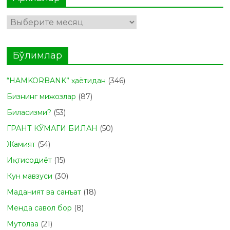
Архивлар
Бўлимлар
“HAMKORBANK” ҳаётидан
(346)
Бизнинг мижозлар
(87)
Биласизми?
(53)
ГРАНТ КЎМАГИ БИЛАН
(50)
Жамият
(54)
Иқтисодиёт
(15)
Кун мавзуси
(30)
Маданият ва санъат
(18)
Менда савол бор
(8)
Мутолаа
(21)