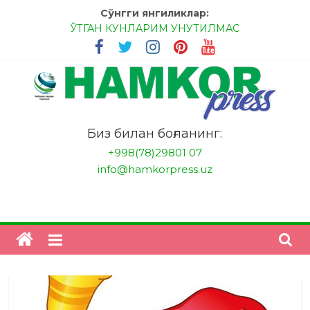
Skip
Сўнгги янгиликлар:
to
ЎТГАН КУНЛАРИМ УНУТИЛМАС
content
МЕССИ ВА РОНАЛДУ, АНА ЭНДИ ИККАЛАНГ ҲАМ
ҲУСАНОВГА ТАН БЕРИНГЛАР!
МЕҲР ОРҚАЛИ ШИФО
БАНКДА ИШЛАШ ОСОНМИ?
НАТИЖАГА ЭРИШИШ ЎЗ ҚЎЛИМИЗДА
"HamkorPress"
Биз билан боғланинг:
+998(78)29801 07
info@hamkorpress.uz