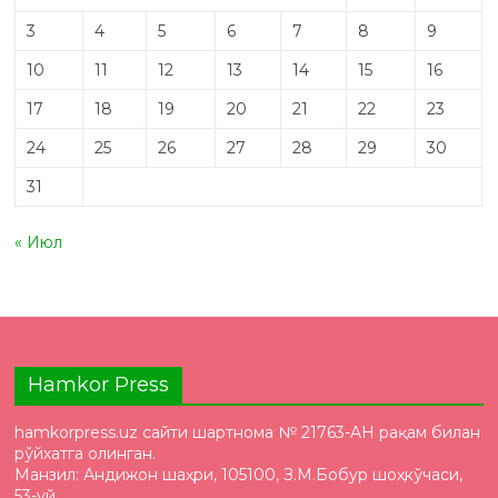
3
4
5
6
7
8
9
10
11
12
13
14
15
16
17
18
19
20
21
22
23
24
25
26
27
28
29
30
31
« Июл
Hamkor Press
hamkorpress.uz сайти шартнома № 21763-AH рақам билан
рўйхатга олинган.
Манзил: Андижон шаҳри, 105100, З.М.Бобур шоҳкўчаси,
53-уй.