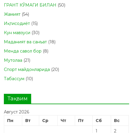
ГРАНТ КЎМАГИ БИЛАН
(50)
Жамият
(54)
Иқтисодиёт
(15)
Кун мавзуси
(30)
Маданият ва санъат
(18)
Менда савол бор
(8)
Мутолаа
(21)
Спорт майдонларида
(20)
Табасcум
(10)
Тақвим
Август 2026
Пн
Вт
Ср
Чт
Пт
Сб
Вс
1
2