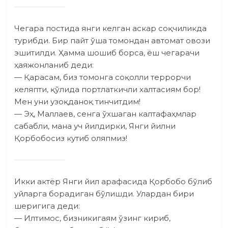
Чегара постида янги келган аскар соқчиликда
турибди. Бир пайт ўша томондан автомат овози
эшитилди. Ҳамма шошиб борса, ёш чегарачи
ҳаяжонланиб деди:
— Қарасам, биз томонга соқолли террорчи
келяпти, қўлида портлаткичли халтасиям бор!
Мен уни узоқданоқ тинчитдим!
— Эҳ, Маллаев, сенга ўхшаган калтафаҳмлар
сабаб­ли, мана уч йилдирки, Янги йилни
Қорбобосиз кутиб оляпмиз!
Икки актёр Янги йил арафасида Қорбобо бўлиб
уйларга борадиган бўлишди. Улардан бири
шеригига деди:
— Илтимос, бизникигаям ўзинг кириб,