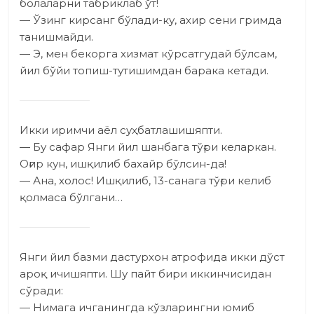
болаларни табриклаб ўт!
— Ўзинг кирсанг бўлади-ку, ахир сени гримда
танишмайди.
— Э, мен бекорга хизмат кўрсатгудай бўлсам,
йил бўйи топиш-тутишимдан барака кетади.
Икки иримчи аёл суҳбатлашишяпти.
— Бу сафар Янги йил шанбага тўғри келаркан.
Оғир кун, ишқилиб бахайр бўлсин-да!
— Ана, холос! Ишқилиб, 13-санага тўғри келиб
қолмаса бўлгани…
Янги йил базми дастурхон атрофида икки дўст
ароқ ичишяпти. Шу пайт бири иккинчисидан
сўради:
— Нимага ичганингда кўзларингни юмиб