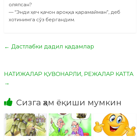
оляпсан?
— “Энди ҳеч қачон ароққа қарамайман”, деб
хотинимга сўз бергандим.
←
Дастлабки дадил қадамлар
НАТИЖАЛАР ҚУВОНАРЛИ, РЕЖАЛАР КАТТА
→
Сизга ҳам ёқиши мумкин