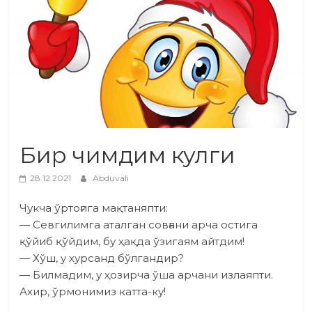
Бир чимдим кулги
28.12.2021
Abduvali
Чукча ўртоғига мақтаняпти:
— Севгилимга аталган совғани арча остига
қўйиб қўйдим, бу ҳақда ўзигаям айтдим!
— Хўш, у хурсанд бўлгандир?
— Билмадим, у ҳозирча ўша арчани излаяпти.
Ахир, ўрмонимиз катта-ку!