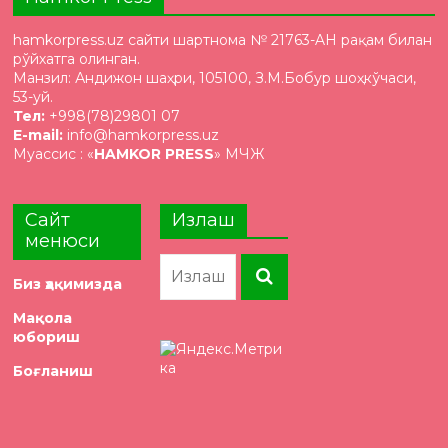
hamkorpress.uz сайти шартнома № 21763-AH рақам билан
рўйхатга олинган.
Манзил: Андижон шаҳри, 105100, З.М.Бобур шоҳкўчаси,
53-уй.
Тел:
+998(78)29801 07
E-mail:
info@hamkorpress.uz
Муассис : «
HAMKOR PRESS
» МЧЖ
Сайт
Излаш
менюси
Биз ҳақимизда
Мақола
юбориш
Боғланиш