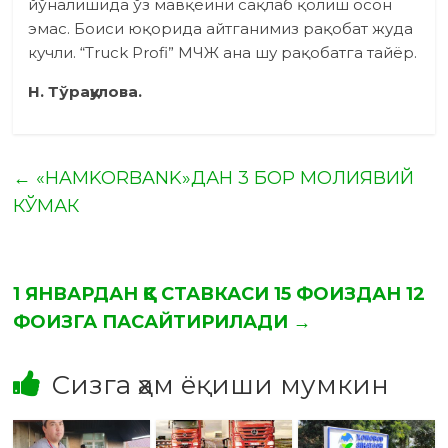
йўналишида ўз мавқеини сақлаб қолиш осон
эмас. Боиси юқорида айтганимиз рақобат жуда
кучли. “Truck Profi” МЧЖ ана шу рақобатга тайёр.
Н. Тўрақулова.
←
«HAMKORBANK»ДАН 3 БОР МОЛИЯВИЙ
КЎМАК
1 ЯНВАРДАН ҚҚС СТАВКАСИ 15 ФОИЗДАН 12
ФОИЗГА ПАСАЙТИРИЛАДИ
→
Сизга ҳам ёқиши мумкин