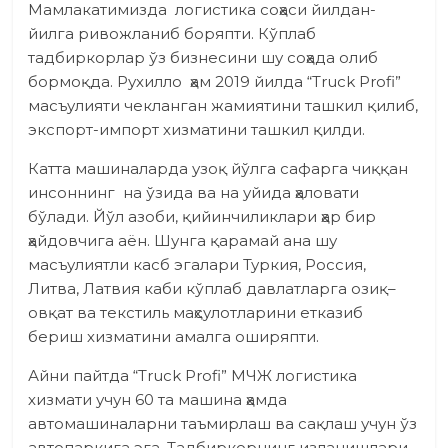
Мамлакатимизда логис­тика соҳаси йилдан-
йилга ривожланиб боряпти. Кўплаб
тадбиркорлар ўз бизнесини шу соҳада олиб
бормоқда. Рухилло ҳам 2019 йилда “Truck Profi”
масъулияти чекланган жамиятини ташкил қилиб,
экспорт-импорт хизматини ташкил қилди.
Катта машиналарда узоқ йўлга сафарга чиққан
инсоннинг на ўзида ва на уйида ҳаловати
бўлади. Йўл азоби, қийинчиликлари ҳар бир
ҳайдовчига аён. Шунга қарамай ана шу
масъулиятли касб эгалари Туркия, Россия,
Литва, Латвия каби кўплаб давлатларга озиқ–
овқат ва текстиль маҳсулотларини етказиб
бериш хизматини амалга оширяпти.
Айни пайтда “Truck Profi” МЧЖ логистика
хизмати учун 60 та машина ҳамда
автомашиналарни таъмирлаш ва сақлаш учун ўз
автопаркига эга. Тадбиркорнинг изланиш­лари