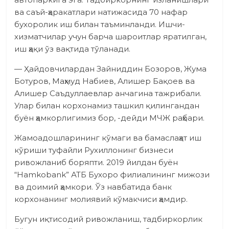
ва саъй-ҳаракатлари натижасида 70 нафар
бухоролик иш билан таъминланди. Ишчи-
хизматчилар учун барча шароитлар яратилган,
иш ҳақи ўз вақтида тўланади.
— Ҳайдовчилардан Зайниддин Бозоров, Жума
Ботуров, Маҳмуд Набиев, Алишер Бақоев ва
Алишер Саъдуллаевлар анчагина тажрибали.
Улар билан корхонамиз ташкил қилингандан
буён ҳамкорлигимиз бор, -дейди МЧЖ раҳбари.
Жамоадошларининг кўмаги ва бамаслаҳат иш
кўриши туфайли Рухиллонинг бизнеси
ривожланиб боряпти. 2019 йилдан буён
“Hamkobank” АТБ Бухоро филиалининг мижози
ва доимий ҳамкори. Ўз навбатида банк
корхонанинг молиявий кўмакчиси ҳамдир.
Бугун иқтисодий ривожланиш, тадбиркорлик