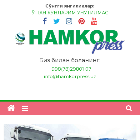
Skip
Сўнгги янгиликлар:
to
ЎТГАН КУНЛАРИМ УНУТИЛМАС
content
МЕССИ ВА РОНАЛДУ, АНА ЭНДИ ИККАЛАНГ ҲАМ
ҲУСАНОВГА ТАН БЕРИНГЛАР!
МЕҲР ОРҚАЛИ ШИФО
БАНКДА ИШЛАШ ОСОНМИ?
НАТИЖАГА ЭРИШИШ ЎЗ ҚЎЛИМИЗДА
"HamkorPress"
Биз билан боғланинг:
+998(78)29801 07
info@hamkorpress.uz