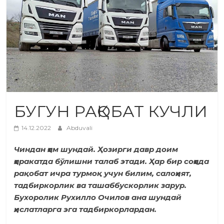
БУГУН РАҚОБАТ КУЧЛИ
14.12.2022
Abduvali
Чиндан ҳам шундай. Ҳозирги давр доим
ҳаракатда бўлишни талаб этади. Ҳар бир соҳада
рақобат ичра турмоқ учун билим, салоҳият,
тадбиркорлик ва ташаббускорлик зарур.
Бухоролик Рухилло Очилов ана шундай
ҳислатларга эга тадбиркорлардан.