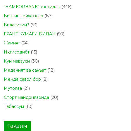
“HAMKORBANK” ҳаётидан
(346)
Бизнинг мижозлар
(87)
Биласизми?
(53)
ГРАНТ КЎМАГИ БИЛАН
(50)
Жамият
(54)
Иқтисодиёт
(15)
Кун мавзуси
(30)
Маданият ва санъат
(18)
Менда савол бор
(8)
Мутолаа
(21)
Спорт майдонларида
(20)
Табасcум
(10)
Тақвим