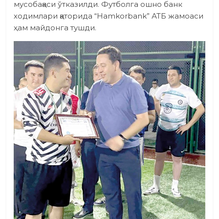
мусобақаси ўтказилди. Футболга ошно банк
ходимлари қаторида “Hamkorbank” АТБ жамоаси
ҳам майдонга тушди.