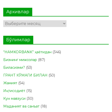
Архивлар
Архивлар
Бўлимлар
“HAMKORBANK” ҳаётидан
(346)
Бизнинг мижозлар
(87)
Биласизми?
(53)
ГРАНТ КЎМАГИ БИЛАН
(50)
Жамият
(54)
Иқтисодиёт
(15)
Кун мавзуси
(30)
Маданият ва санъат
(18)