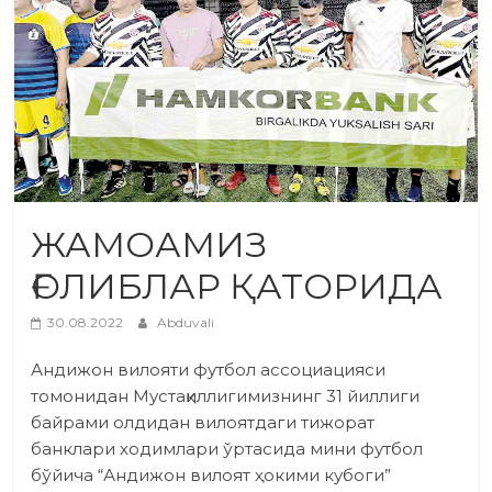
ЖАМОАМИЗ
ҒОЛИБЛАР ҚАТОРИДА
30.08.2022
Abduvali
Андижон вилояти футбол ассо­ци­а­ция­­си
томонидан Мустақиллигимизнинг 31 йиллиги
байрами олдидан вилоятдаги тижорат
банклари ходимлари ўртасида мини футбол
бўйича “Андижон вилоят ҳокими кубоги”