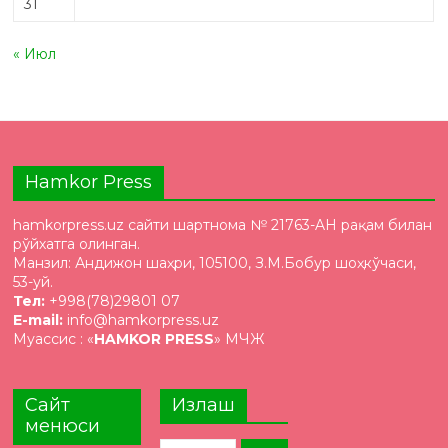
31
« Июл
Hamkor Press
hamkorpress.uz сайти шартнома № 21763-AH рақам билан
рўйхатга олинган.
Манзил: Андижон шаҳри, 105100, З.М.Бобур шоҳкўчаси,
53-уй.
Тел:
+998(78)29801 07
E-mail:
info@hamkorpress.uz
Муассис : «
HAMKOR PRESS
» МЧЖ
Сайт
Излаш
менюси