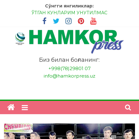
Skip
Сўнгги янгиликлар:
to
ЎТГАН КУНЛАРИМ УНУТИЛМАС
content
МЕССИ ВА РОНАЛДУ, АНА ЭНДИ ИККАЛАНГ ҲАМ
ҲУСАНОВГА ТАН БЕРИНГЛАР!
МЕҲР ОРҚАЛИ ШИФО
БАНКДА ИШЛАШ ОСОНМИ?
НАТИЖАГА ЭРИШИШ ЎЗ ҚЎЛИМИЗДА
"HamkorPress"
Биз билан боғланинг:
+998(78)29801 07
info@hamkorpress.uz