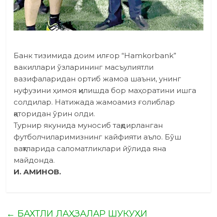
Банк тизимида доим илғор “Нamkorbank”
вакиллари ўзларининг масъулиятли
вазифаларидан ортиб жамоа шаъни, унинг
нуфузини ҳимоя қилишда бор маҳоратини ишга
солдилар. Натижада жамоамиз ғолиблар
қаторидан ўрин олди.
Турнир якунида муносиб тақдирланган
футболчиларимизнинг кайфияти аъло. Бўш
вақтларида саломатликлари йўлида яна
майдонда.
И. АМИНОВ.
←
БАХТЛИ ЛАҲЗАЛАР ШУКУҲИ