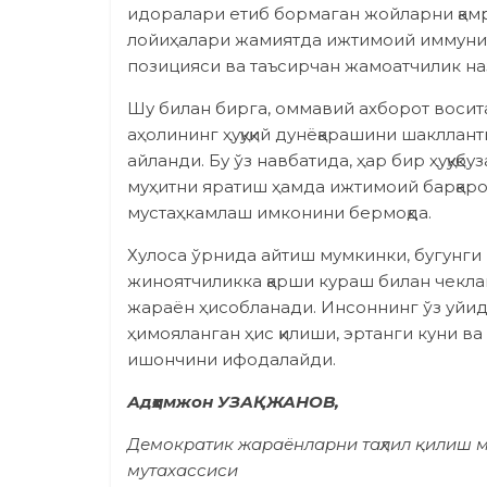
идоралари етиб бормаган жойларни қамр
лойиҳалари жамиятда ижтимоий иммунит
позицияси ва таъсирчан жамоатчилик на
Шу билан бирга, оммавий ахборот воси
аҳолининг ҳуқуқий дунёқарашини шаклл
айланди. Бу ўз навбатида, ҳар бир ҳуқуқ
муҳитни яратиш ҳамда ижтимоий барқар
мустаҳкамлаш имконини бермоқда.
Хулоса ўрнида айтиш мумкинки, бугунги
жиноятчиликка қарши кураш билан чекла
жараён ҳисобланади. Инсоннинг ўз уйид
ҳимояланган ҳис қилиши, эртанги куни в
ишончини ифодалайди.
Адҳамжон УЗАҚЖАНОВ,
Демократик жараёнларни таҳлил қилиш 
мутахассиси