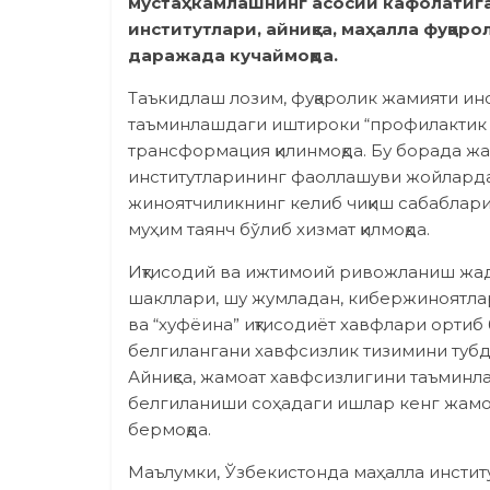
мустаҳкамлашнинг асосий кафолатига
институтлари, айниқса, маҳалла фуқар
даражада кучаймоқда.
Таъкидлаш лозим, фуқаролик жамияти ин
таъминлашдаги иштироки “профилактик
трансформация қилинмоқда. Бу борада 
институтларининг фаоллашуви жойларда ҳ
жиноятчиликнинг келиб чиқиш сабаблари
муҳим таянч бўлиб хизмат қилмоқда.
Иқтисодий ва ижтимоий ривожланиш жад
шакллари, шу жумладан, кибержиноятлар
ва “хуфёина” иқтисодиёт хавфлари ортиб
белгилангани хавфсизлик тизимини тубд
Айниқса, жамоат хавфсизлигини таъминл
белгиланиши соҳадаги ишлар кенг жам
бермоқда.
Маълумки, Ўзбекистонда маҳалла инстит