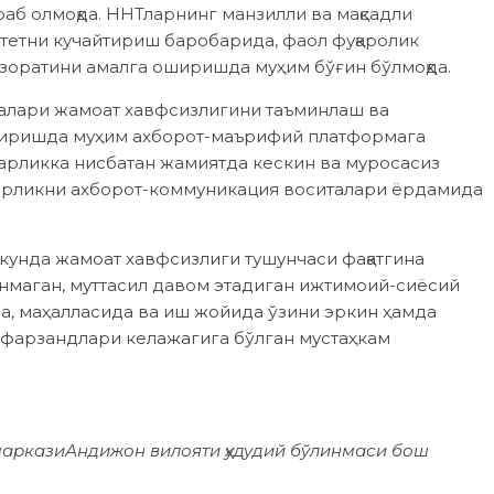
аб олмоқда. ННТларнинг манзилли ва мақсадли
етни кучайтириш баробарида, фаол фуқаролик
зоратини амалга оширишда муҳим бўғин бўлмоқда.
талари жамоат хавфсизлигини таъминлаш ва
антиришда муҳим ахборот-маърифий платформага
бузарликка нисбатан жамиятда кескин ва муросасиз
орликни ахборот-коммуникация воситалари ёрдамида
 кунда жамоат хавфсизлиги тушунчаси фақатгина
нмаган, муттасил давом этадиган ижтимоий-сиёсий
а, маҳалласида ва иш жойида ўзини эркин ҳамда
а фарзандлари келажагига бўлган мустаҳкам
маркази
Андижон вилояти ҳудудий бўлинмаси бош