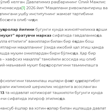
бўлиб келган. Давлатимиз раҳбарининг Олий Мажлис
атномасида
[1]
2026 йил “Маҳаллани ривожлантириш ва
илингани ушбу институтнинг жамоат тартибини
осқичга олиб чиқди.
фуқаролар йиғини
бугунги кунда жиноятчиликка қарши
 муҳит” яратувчи марказ
сифатида гавдаланмоқда.
ла еттилиги” вакиллари билан бир ёқадан бош
ятларни маҳалланинг ўзида ижобий ҳал этиш ҳамда
ришда муҳим омиллардан бири бўлмоқда. Ҳар бир
а – хавфсиз маҳалла” тамойили асосида иш олиб
оий-маънавий муҳит барқарорлигини таъминлашга
сизлигини таъминлаш ишлари фақат ҳуқуқ-тартибот
марали ижтимоий шериклик моделига асосланган
613
та нодавлат нотижорат ташкилоти бугунги кунда
чи сифатида эътироф этилмоқда.
а мансуб ёшлар ва хотин-қизлар билан ишлашда давлат