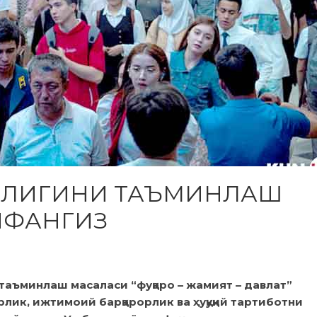
ЗЛИГИНИ ТАЪМИНЛАШ
ИФАНГИЗ
таъминлаш масаласи “фуқаро – жамият – давлат”
лик, ижтимоий барқарорлик ва ҳуқуқий тартиботни