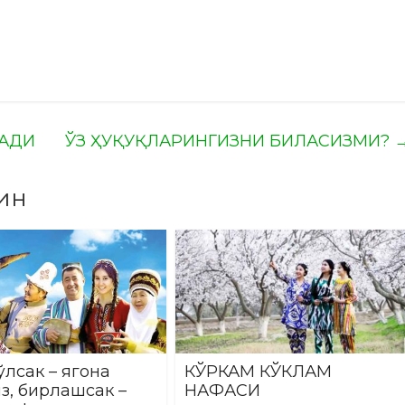
ЛАДИ
ЎЗ ҲУҚУҚЛАРИНГИЗНИ БИЛАСИЗМИ?
ин
ўлсак – ягона
КЎРКАМ КЎКЛАМ
з, бирлашсак –
НАФАСИ