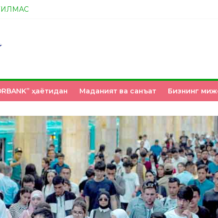
ТИЛМАС
А ЭНДИ ИККАЛАНГ ҲАМ ҲУСАНОВГА ТАН БЕРИНГЛАР!
НМИ?
З ҚЎЛИМИЗДА
RBANK” ҳаётидан
Маданият ва санъат
Бизнинг миж