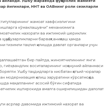
 айланди. Ушбу жараёнда фуқаролик жамияти
олар йиғинлари, ННТ ва ОАВнинг роли сезиларли
ститутларининг жамоат хавфсизлигини
 ишларга кўмаклашувчи” механизмига
жамоатчилик назорати ва ижтимоий шериклик
уқуқбузарликларни барвақт аниқлаш ҳамда
ни тизимли таҳлил қилишда давлат органлари учун
аллашаётган бир пайтда, жиноятчиликнинг янги
, гиёҳвандлик воситаларининг ноқонуний айланмаси
 боряпти. Ушбу таҳдидларга нисбатан қатъий чоралар
ан модернизация қилиш заруратини кўрсатмоқда.
ашда маҳалланинг асосий бўғин сифатида
оатчилик иштирокида амалга оширилишидан далолат
ути асрлар давомида ижтимоий назорат ва