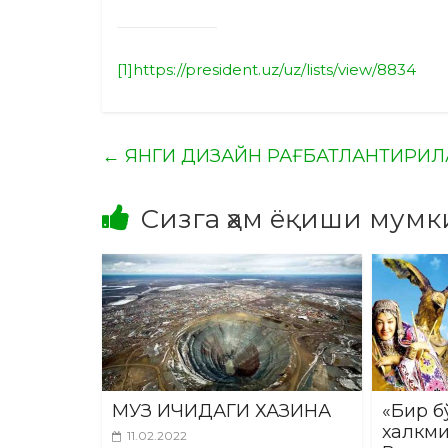
[1]
https://president.uz/uz/lists/view/8834
←
ЯНГИ ДИЗАЙН РАҒБАТЛАНТИРИ
Сизга ҳам ёқиши мумк
МУЗ ИЧИДАГИ ХАЗИНА
«Бир б
халкми
11.02.2022