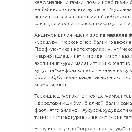
хавфсизликни таъминловчи ноёб тизим 
ва Ўзбекистон халқига йўллаган Мурожа
жамиятни юксалтириш йили” деб эълон қ
сақлашдаги ролини сифат жиҳатдан янги б
Андижон вилоятидаги
879 та маҳалла 
курашувчи маскан эмас, балки
“хавфсиз
Профилактика инспекторларининг “маҳал
чиқариб ишлаши натижасида низоли вази
аҳолининг ҳуқуқий маданиятини юксалти
ҳудудда “хавфсиз хонадон – хавфсиз кўч
борилиб, бу тизим маҳаллаларда ижтим
хизмат қиляпти.
Таъкидлаш жоизки, вилоятда жамоат хавф
идоралари иши бўлиб қолмай, балки са
фаолиятга айланди. Хусусан, ҳудуддаги
тизимнинг мафкуравий ва ижтимоий таян
Ушбу институтлар “юқори хатар гуруҳи”г