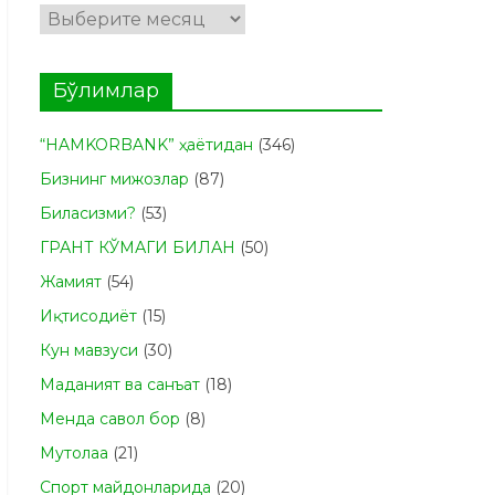
Архивлар
Бўлимлар
“HAMKORBANK” ҳаётидан
(346)
Бизнинг мижозлар
(87)
Биласизми?
(53)
ГРАНТ КЎМАГИ БИЛАН
(50)
Жамият
(54)
Иқтисодиёт
(15)
Кун мавзуси
(30)
Маданият ва санъат
(18)
Менда савол бор
(8)
Мутолаа
(21)
Спорт майдонларида
(20)