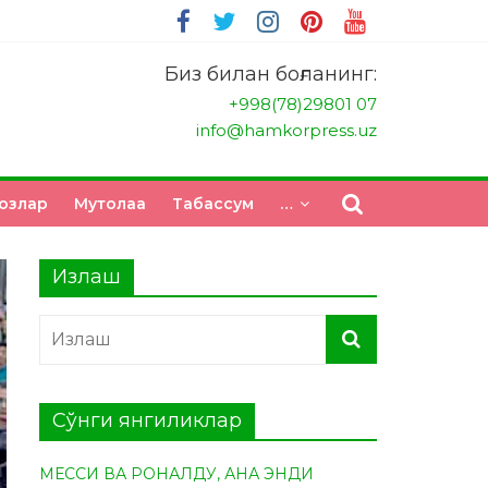
Биз билан боғланинг:
+998(78)29801 07
info@hamkorpress.uz
озлар
Мутолаа
Табасcум
…
Излаш
Сўнги янгиликлар
МЕССИ ВА РОНАЛДУ, АНА ЭНДИ