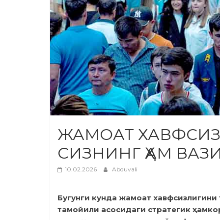
ЖАМОАТ ХАВФСИ
СИЗНИНГ ҲАМ ВАЗ
10.02.2026
Abduvali
Бугунги кунда жамоат хавфсизлигини 
тамойили асосидаги стратегик ҳамкор