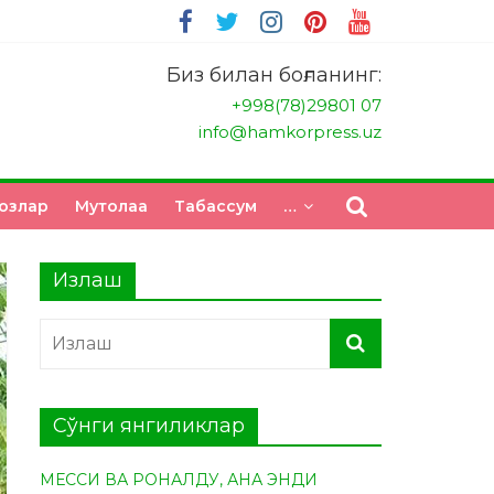
Биз билан боғланинг:
+998(78)29801 07
info@hamkorpress.uz
озлар
Мутолаа
Табасcум
…
Излаш
Сўнги янгиликлар
МЕССИ ВА РОНАЛДУ, АНА ЭНДИ