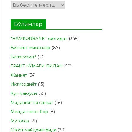
Архивлар
Бўлимлар
“HAMKORBANK” ҳаётидан
(346)
Бизнинг мижозлар
(87)
Биласизми?
(53)
ГРАНТ КЎМАГИ БИЛАН
(50)
Жамият
(54)
Иқтисодиёт
(15)
Кун мавзуси
(30)
Маданият ва санъат
(18)
Менда савол бор
(8)
Мутолаа
(21)
Спорт майдонларида
(20)