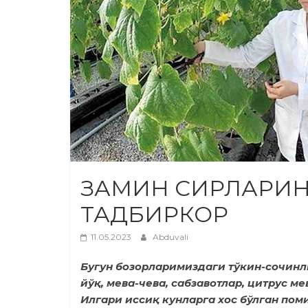
ЗАМИН СИРЛАРИН
ТАДБИРКОР
11.05.2023
Abduvali
Бугун бозорларимиздаги тўкин-сочинл
йўқ, мева-чева, сабзавотлар, цитрус м
Илгари иссиқ кунларга хос бўлган по