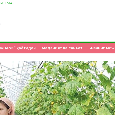
ТИЛМАС
А ЭНДИ ИККАЛАНГ ҲАМ ҲУСАНОВГА ТАН БЕРИНГЛАР!
НМИ?
З ҚЎЛИМИЗДА
RBANK” ҳаётидан
Маданият ва санъат
Бизнинг миж