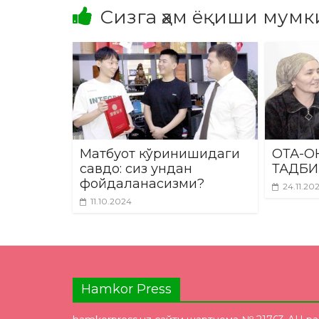
Сизга ҳам ёқиши мумк
Матбуот кўринишидаги
ОТА-О
савдо: сиз ундан
ТАДБИ
фойдаланасизми?
24.11.20
11.10.2024
Hamkor Press