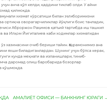
чун анча қўл келди, қаддини тиклаб олди. У айни
ромад қилмоқда.
амунали хизмат кўрсатиши билан эътиборимизни
ва ортиқча оворагарчиликлар йўқлиги боис танладик,
вчиси Аброр­жон Раҳимов қатъий тартибда иш ташкил
ов ва Илҳом Йигиталиев каби ходимлар хизматидан
 ўз хазинасини очиб бериши та­йин. Қаҳрамонимиз ана
ини яхши биладиганлардан. Шунинг учун бўлса керак,
гунги кунда меҳнати ва изланишлари, тиниб-
имча даромад олиш баробарида бозорлар
а қўшмоқда.
ҚДА
АМАЛИЁТ ОФИСИ — БАНКНИНГ ЮРАГИ