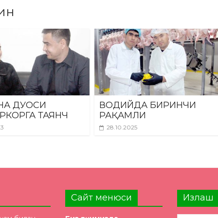
ин
НА ДУОСИ
ВОДИЙДА БИРИНЧИ
РКОРГА ТАЯНЧ
РАҚАМЛИ
23
28.10.2025
Сайт менюси
Излаш