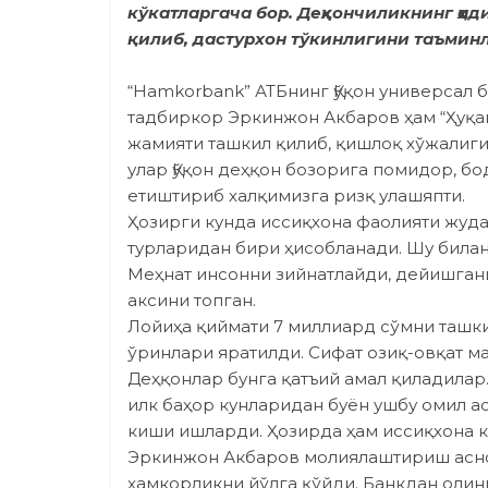
кўкатларгача бор. Деҳқончиликнинг ҳ
қилиб, дастурхон тўкинлигини таъмин
“Hamkorbank” АТБнинг Қўқон универсал 
тадбиркор Эркинжон Акбаров ҳам “Ҳуқан
жамияти ташкил қилиб, қишлоқ хўжалиги
улар Қўқон деҳқон бозорига помидор, бо
етиштириб халқимизга ризқ улашяпти.
Ҳозирги кунда иссиқхона фаолияти жуд
турларидан бири ҳисобланади. Шу била
Меҳнат инсонни зийнатлайди, дейишгани
аксини топган.
Лойиҳа қиймати 7 миллиард сўмни ташк
ўринлари яратилди. Сифат озиқ-овқат 
Деҳқонлар бунга қатъий амал қиладилар.
илк баҳор кунларидан буён ушбу омил а
киши ишларди. Ҳозирда ҳам иссиқхона к
Эркинжон Акбаров молиялаштириш аснос
ҳамкорликни йўлга қўйди. Банкдан олин