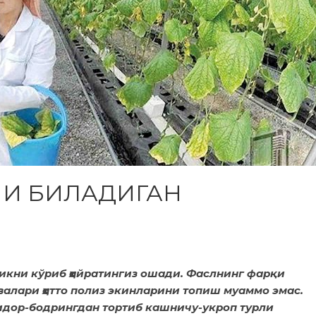
И БИЛАДИГАН
икни кўриб ҳайратингиз ошади. Фаслнинг фарқи
евалари ҳатто полиз экинларини топиш муаммо эмас.
мидор-бодрингдан тортиб кашничу-укроп турли