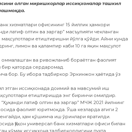
адисини олган миришкорлар иссиқхоналар ташкил
лашмоқда.
банк хизматлари офисининг 15 йиллик ҳамкори
ди латиф олтин ва заргар” масъулияти чекланган
 маҳсулотлари етиштиришни йўлга қўйди. Айни кунда
дринг, лимон ва қалампир каби 10 га яқин маҳсулот
а оммалашган ва ривожланиб бораётган фаолият
н бир қаторда сердаромад.
ча бор. Бу ибора тадбиркор Эркинжон ҳаётида ўз
ил этган иссиқхонада доимий ва мавсумий иш
маҳсулотлари етиштиришда энг биринчи омилдир.
 “Ҳуқанди латиф олтин ва заргар” МЧЖ 2021 йилнинг
сосида фаолият юритмоқда. Ўша кезларда атиги 2
енгайди, ҳам қўшимча иш ўринлари яратилди.
ида Қўқон универсал банк хизматлари офиси билан
ган кўмак иссиқхона тадбиркорлигини пухта