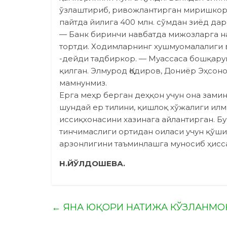
ўзлаштириб, ривожлантирган миришкор у
пайтда йилига 400 млн. сўмдан зиёд да
— Банк биринчи навбатда мижозларга н
торт­ди. Ходимларнинг хушмуомалалиги 
-дейди тадбиркор. — Муассаса бошқару
қилган. Элмурод Қодиров, Дониёр Эҳсон
мамнунмиз.
Ерга меҳр берган деҳқон учун она замин
шундай ер тилини, қишлоқ хўжалиги илм
иссиқхонасини хазинага айлантирган. Бу
тинчимаслиги ортидан оиласи учун қўш
арзонлигини таъминлашга муносиб ҳисс
Н.ЙЎЛДОШЕВА.
←
ЯНА ЮҚОРИ НАТИЖА КЎЗЛАНМО