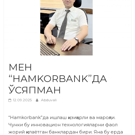
МЕН
“HAMKORBANK”ДА
ЎСЯПМАН
12.09.2025
Abduvali
“Hamkorbank”да ишлаш қизиқарли ва мароқли.
Чунки бу инновацион технологияларни фаол
жорий қилаётган банклардан бири. Яна бу ерда