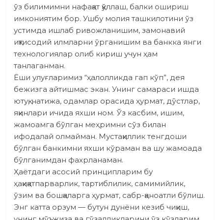
ўз билимимни нафақат қўллаш, балки ошириш
имкониятим бор. Ушбу молия ташкилотини ўз
устимда ишлаб ривожланишим, замонавий
иқтисодий илмларни ўрганишим ва банкка янги
технологиялар олиб кириш учун ҳам
танлаганман.
Ёши улуғларимиз “ҳалолликда гап кўп”, дея
бежизга айтишмас экан. Унинг самараси ишда
ютуқ, натижа, одамлар орасида ҳурмат, дўстлар,
яқинлари ичида яхши ном. Ўз касбим, ишим,
жамоамга бўлган меҳримни сўз билан
ифодалай олмайман. Мустақиллик тенгдоши
бўлган банкимни яхши кўраман ва шу жамоада
бўлганимдан фахрланаман.
Ҳаётдаги асосий принципларим бу
ҳақиқатпарварлик, тартиблилик, самимийлик,
ўзим ва бошқаларга ҳурмат, сабр-қаноатли бўлиш.
Энг катта орзум — бутун дунёни кезиб чиқиш,
унинг мўъжиза ва гўзалликларини ўз кўзларим