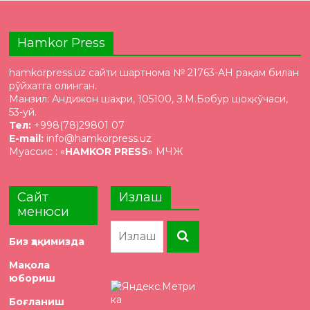
Hamkor Press
hamkorpress.uz сайти шартнома № 21763-AH рақам билан
рўйхатга олинган.
Манзил: Андижон шаҳри, 105100, З.М.Бобур шоҳкўчаси,
53-уй.
Тел:
+998(78)29801 07
E-mail:
info@hamkorpress.uz
Муассис : «
HAMKOR PRESS
» МЧЖ
Сайт
Излаш
менюси
Биз ҳақимизда
Мақола
юбориш
Боғланиш