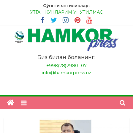
Skip
Сўнгги янгиликлар:
to
ЎТГАН КУНЛАРИМ УНУТИЛМАС
content
МЕССИ ВА РОНАЛДУ, АНА ЭНДИ ИККАЛАНГ ҲАМ
ҲУСАНОВГА ТАН БЕРИНГЛАР!
МЕҲР ОРҚАЛИ ШИФО
БАНКДА ИШЛАШ ОСОНМИ?
НАТИЖАГА ЭРИШИШ ЎЗ ҚЎЛИМИЗДА
"HamkorPress"
Биз билан боғланинг:
+998(78)29801 07
info@hamkorpress.uz