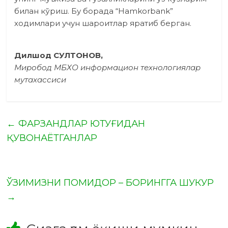
билан кўриш. Бу борада “Hamkorbank”
ходимлари учун шароит­лар яратиб берган.
Дилшод СУЛТОНОВ,
Миробод МБХО информацион технологиялар
мутахассиси
←
ФАРЗАНДЛАР ЮТУҒИДАН
ҚУВОНАЁТГАНЛАР
ЎЗИМИЗНИ ПОМИДОР – БОРИНГГА ШУКУР
→