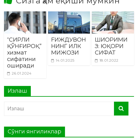
Сизга ҳам ёқиши мумкин
“СИРЛИ
FИЖДУВОН
ШИОРИМИ
ҚЎНҒИРОҚ”
НИНГ ИЛК
З: ЮҚОРИ
хизмат
МИЖОЗИ
СИФАТ
сифатини
14.01.2025
18.01.2022
оширади
26.01.2024
Излаш
Сўнги янгиликлар