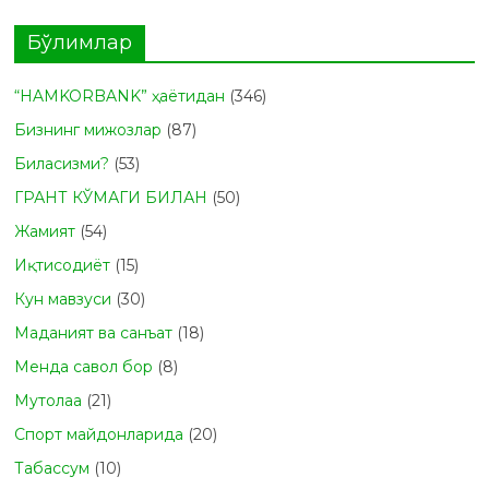
Бўлимлар
“HAMKORBANK” ҳаётидан
(346)
Бизнинг мижозлар
(87)
Биласизми?
(53)
ГРАНТ КЎМАГИ БИЛАН
(50)
Жамият
(54)
Иқтисодиёт
(15)
Кун мавзуси
(30)
Маданият ва санъат
(18)
Менда савол бор
(8)
Мутолаа
(21)
Спорт майдонларида
(20)
Табасcум
(10)