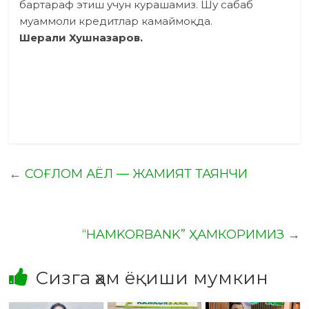
бартараф этиш учун курашамиз. Шу сабаб
муаммоли кредитлар камаймоқда.
Шерали Хушназаров.
←
СОҒЛОМ АЁЛ — ЖАМИЯТ ТАЯНЧИ
“HAMKORBANK” ҲАМКОРИМИЗ
→
Сизга ҳам ёқиши мумкин