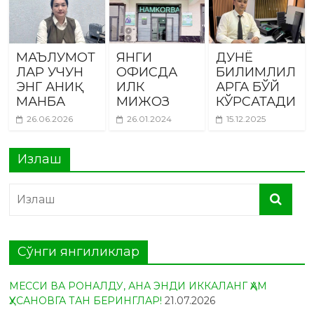
МАЪЛУМОТ
ЯНГИ
ДУНЁ
ЛАР УЧУН
ОФИСДА
БИЛИМЛИЛ
ЭНГ АНИҚ
ИЛК
АРГА БЎЙ
МАНБА
МИЖОЗ
КЎРСАТАДИ
26.06.2026
26.01.2024
15.12.2025
Излаш
Сўнги янгиликлар
МЕССИ ВА РОНАЛДУ, АНА ЭНДИ ИККАЛАНГ ҲАМ
ҲУСАНОВГА ТАН БЕРИНГЛАР!
21.07.2026