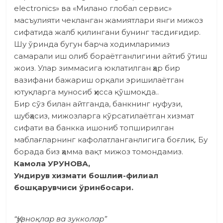
electronics» ва «Милано глобал сервис»
масъулияти чекланган жамиятлари янги мижоз
сифатида жалб қилингани бунинг тасдиғидир.
Шу ўринда бугун барча ходимларимиз
самарали иш олиб бораётганлигини айтиб ўтиш
жоиз. Улар зиммасига юклатилган ҳар бир
вазифани бажариш орқали эришилаётган
ютуқларга муносиб ҳисса қўшмоқда..
Бир сўз билан айтганда, банкнинг нуфузи,
шубҳасиз, мижозларга кўрсатилаётган xизмат
сифати ва банкка ишониб топширилган
маблағларнинг кафолатланганлигига боғлиқ. Бу
борада биз ҳамма вақт мижоз томондамиз.
Камола УРУНОВА,
Ундирув хизмати бошлиғи-филиал
бошқарувчиси ўринбосари.
“Қувноқлар ва зукколар”