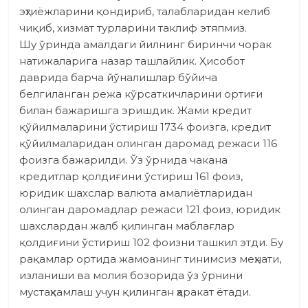
эҳтиёжларини қондириб, талабларидан келиб
чиқиб, хизмат турларини таклиф этяпмиз.
Шу ўринда амалдаги йилнинг биринчи чорак
натижаларига назар ташлайлик. Ҳисобот
даврида барча йўналишлар бўйича
белгиланган режа кўрсаткичларини ортиғи
билан бажаришга эришдик. Жами кредит
қўйилмаларини ўстириш 1734 фоизга, кредит
қўйилмаларидан олинган даромад режаси 116
фоизга бажарилди. Ўз ўрнида чакана
кредитлар қолдиғини ўстириш 161 фоиз,
юридик шахслар валюта амалиётларидан
олинган даромадлар режаси 121 фоиз, юридик
шахслардан жалб қилинган маблағлар
қолдиғини ўстириш 102 фоизни ташкил этди. Бу
рақамлар ортида жамоанинг тинимсиз меҳнати,
изланиши ва молия бозорида ўз ўрнини
мустаҳкамлаш учун қилинган ҳаракат ётади.