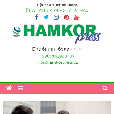
Skip
Сўнгги янгиликлар:
to
ЎТГАН КУНЛАРИМ УНУТИЛМАС
content
МЕССИ ВА РОНАЛДУ, АНА ЭНДИ ИККАЛАНГ ҲАМ
ҲУСАНОВГА ТАН БЕРИНГЛАР!
МЕҲР ОРҚАЛИ ШИФО
БАНКДА ИШЛАШ ОСОНМИ?
НАТИЖАГА ЭРИШИШ ЎЗ ҚЎЛИМИЗДА
"HamkorPress"
Биз билан боғланинг:
+998(78)29801 07
info@hamkorpress.uz