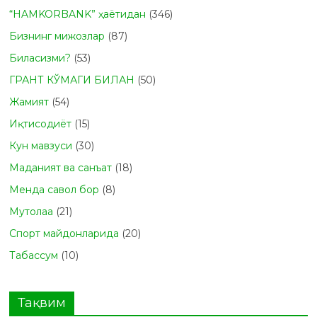
“HAMKORBANK” ҳаётидан
(346)
Бизнинг мижозлар
(87)
Биласизми?
(53)
ГРАНТ КЎМАГИ БИЛАН
(50)
Жамият
(54)
Иқтисодиёт
(15)
Кун мавзуси
(30)
Маданият ва санъат
(18)
Менда савол бор
(8)
Мутолаа
(21)
Спорт майдонларида
(20)
Табасcум
(10)
Тақвим