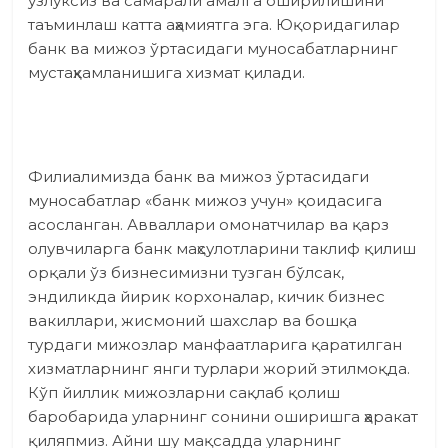
узлуксиз ва самарали амалга оширилишини
таъминлаш катта аҳамиятга эга. Юқоридагилар
банк ва мижоз ўртасидаги муносабатларнинг
мустаҳкамланишига хизмат қилади.
Филиалимизда банк ва мижоз ўртасидаги
муносабатлар «банк мижоз учун» қоидасига
асосланган. Авваллари омонатчилар ва қарз
олувчиларга банк маҳсулотларини таклиф қилиш
орқали ўз бизнесимизни тузган бўлсак,
эндиликда йирик корхоналар, кичик бизнес
вакиллари, жисмоний шахслар ва бошқа
турдаги мижозлар манфаатларига қаратилган
хизматларнинг янги турлари жорий этилмоқда.
Кўп йиллик мижозларни сақлаб қолиш
баробарида уларнинг сонини оширишга ҳаракат
қиляпмиз. Айни шу мақсадда уларнинг