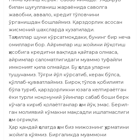
билан шуғулланиш жараёнида саволга
жавобни, аввало, кредит тўловчини
ўрганишдан бошлаймиз. Қарздорлик асосан
жисмоний шахсларда кузатилади.
Таҳлиллар шуни кўрсатмоқдаки, бунинг бир неча
омиллари бор. Айримлар иш жойини йўқотиш
ҳисобига кредитни вақтида қайтара олмаса,
айримлар саломатлигидаги муаммо туфайли
имконият қила олмайди. Бу ҳолда уларни
тушунамиз. Тўғри йўл кўрсатиб, керак бўлса,
қўллаб-қувватлаймиз. Бироқ тўлов қобилияти
бўла туриб, қарздорликни юзага келтираётган
ёки турли ноқонуний ўйинлар сабаб боши берк
кўчага кириб қолаётганлар ҳам йўқ эмас. Берил­
ган молиявий кўмакни мақсадли ишлатмаслиги
ҳам оғриқли.
Ҳар қандай ҳолатда ҳам биз мижознинг ҳурматини
жойига қўямиз. Биргаликда муаммони