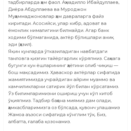
тадбирларда ҳам фаол. Аҳмадилло Ибайдуллаев,
Диёра Абдуллаева ва Муроджон
Муҳаммаджоновлар ҳам давраларга файз
киритади. Асосийси, улар кибр, адоват ва
ёмонлик нималигини билмайди. Агар банк
ходими бўлмаганида, актёр бўлишлари аниқ
эди (ҳазил).
Яқин кунларда ўтказиладиган навбатдаги
танловга қизғин тайёргарлик кўряпмиз. Саҳнага
бугунги кун ёшларининг ҳаётини олиб чиқиш —
бош мақсадимиз. Ҳаваскор актёрлар сифатида
жамиятимизда учрайдиган айрим муаммо ва
камчиликларни сатирик йўл билан кўрсатамиз.
Ўз билимларимизни ошириш учун кўп китоб
ўқияпмиз. Тадбир баҳона миямиз дам олади,
ҳамкасбларимизга оз бўлсада, қувонч улашамиз
Жамоа аъзоси сифатида кўнглим тўқ. Биз,
албатта, ғалаба қозонамиз.