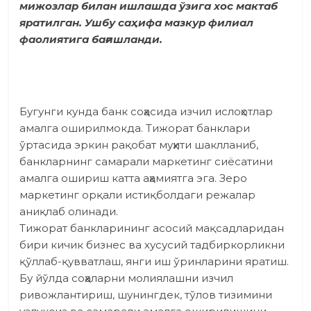
мижозлар билан ишлашда ўзига хос мактаб
яратилган. Ушбу саҳифа мазкур филиал
фаолиятига бағишланди.
Бугунги кунда банк соҳасида изчил ислоҳотлар
амалга оширилмокда. Тижорат банклари
ўртасида эркин рақобат муҳити шаклланиб,
банкларнинг самарали маркетинг сиёсатини
амалга ошириш катта аҳамиятга эга. Зеро
маркетинг орқали истиқболдаги режалар
аниқлаб олинади.
Тижорат банкларининг асосий мақсадларидан
бири кичик бизнес ва хусусий тадбиркорликни
қўллаб-қувватлаш, янги иш ўринларини яратиш.
Бу йўлда соҳаларни молиялашни изчил
ривожлантириш, шунингдек, тўлов тизимини