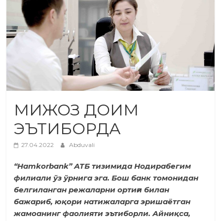
МИЖОЗ ДОИМ
ЭЪТИБОРДА
27.04.2022
Abduvali
“Hamkorbank” АТБ тизимида Нодирабегим
филиали ўз ўрнига эга. Бош банк томонидан
белгиланган режаларни ортиғи билан
бажариб, юқори натижаларга эришаётган
жамоанинг фаолияти эътиборли. Айниқса,