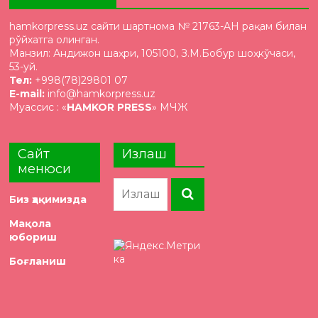
hamkorpress.uz сайти шартнома № 21763-AH рақам билан
рўйхатга олинган.
Манзил: Андижон шаҳри, 105100, З.М.Бобур шоҳкўчаси,
53-уй.
Тел:
+998(78)29801 07
E-mail:
info@hamkorpress.uz
Муассис : «
HAMKOR PRESS
» МЧЖ
Сайт
Излаш
менюси
Биз ҳақимизда
Мақола
юбориш
Боғланиш