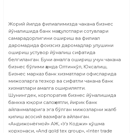
Жорий йилда филиалимизда чакана бизнес
йўналишида банк маҳсулотлари сотувлари
самарадорлигини ошириш ва филиал
даромадида фоизсиз даромадлар улушини
ошириш устувор йўналиш сифатида
белгиланган. Буни амалга ошириш учун чакана
бизнес бўлими ҳамда Олтинкўл, Юксалиш,
Бизнес марказ банк хизматлари офисларида
мижозларга тезкор ва сифатли чакана банк
хизматлари амалга ошириляпти.
Шунингдек, корпоратив бизнес йўналишида
банкка юқори салоҳиятли, йирик банк
айланмаларига эга бўлган мижозларни жалб
қилиш асосий вазифага айланган.
«Андижонёғмой» АЖ, «Уз Коджи» қўшма
корхонаси, «And gold tex group», «Inter trade