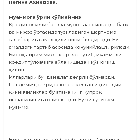
Негина Аҳмедова.
Муаммога ўрин қўймаймиз
Кредит олувчи банкка мурожаат қилганда банк
ва мижоз ўртасида тузиладиган шартнома
талабларига амал қилишини билдиради. Бу
амалдаги тартиб асосида қонунийлаштирилади.
Бироқ айрим мижозлар вақт ўтиб, муаммоли
кредит тўловчига айланишидан кўз юмиш
қийин.
Илгарлари бундай ҳолат деярли бўлмасди.
Пандемия даврида юзага келган иқтисодий
қийинчиликлар бу атаманинг кўпроқ
ишлатилишига олиб келди. Бу биз учун ҳам
муаммо.
Нима қилиш керак? Сабаб нимада? Ундирув