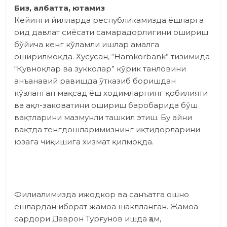
Биз, албатта, ютамиз
Кейинги йилларда республикамизда ёшларга
оид давлат сиёсати самарадорлигини ошириш
бўйича кенг кўламли ишлар амалга
оширилмоқда. Хусусан, “Hamkorbank” тизимида
“Қувноқлар ва зукколар” кўрик танловини
анъанавий равишда ўтказиб боришдан
кўзланган мақсад ёш ходимларнинг қобилияти
ва ақл-заковатини ошириш баробарида бўш
вақтларини мазмунли ташкил этиш. Бу айни
вақтда тенгдошларимизнинг иқтидорларини
юзага чиқишига хизмат қилмоқда.
Филиалимизда ижодкор ва санъатга ошно
ёшлардан иборат жамоа шаклланган. Жамоа
сардори Даврон Турғунов ишда ҳам,