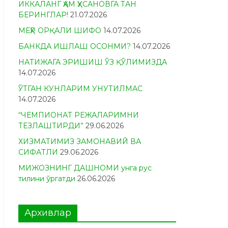
ИККАЛАНГ ҲАМ ҲУСАНОВГА ТАН
БЕРИНГЛАР!
21.07.2026
МЕҲР ОРҚАЛИ ШИФО
14.07.2026
БАНКДА ИШЛАШ ОСОНМИ?
14.07.2026
НАТИЖАГА ЭРИШИШ ЎЗ ҚЎЛИМИЗДА
14.07.2026
ЎТГАН КУНЛАРИМ УНУТИЛМАС
14.07.2026
“ЧЕМПИОНАТ РЕЖАЛАРИМНИ
ТЕЗЛАШТИРДИ”
29.06.2026
ХИЗМАТИМИЗ ЗАМОНАВИЙ ВА
СИФАТЛИ
29.06.2026
МИЖОЗНИНГ ДАШНОМИ унга рус
тилини ўргатди
26.06.2026
Архивлар