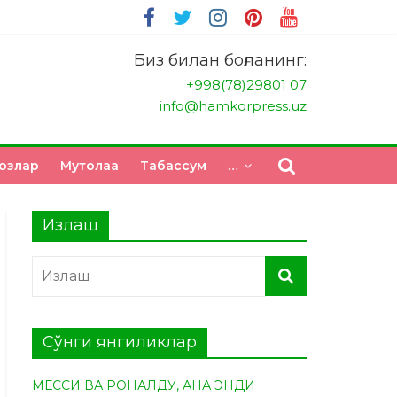
Биз билан боғланинг:
+998(78)29801 07
info@hamkorpress.uz
озлар
Мутолаа
Табасcум
…
Излаш
Сўнги янгиликлар
МЕССИ ВА РОНАЛДУ, АНА ЭНДИ