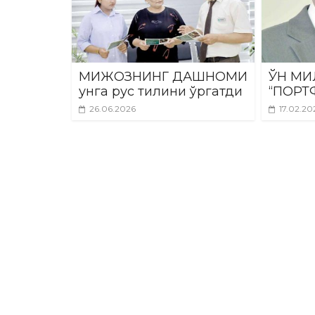
МИЖОЗНИНГ ДАШНОМИ
ЎН МИ
унга рус тилини ўргатди
“ПОРТ
26.06.2026
17.02.20