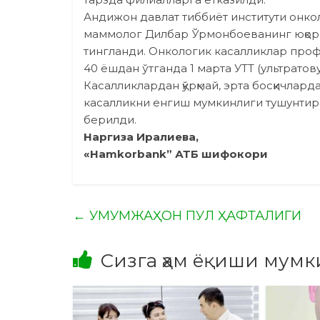
Андижон давлат тиббиёт институти онко
маммолог Дилбар Ўрмонбоеванинг юқори
тингланди. Онкологик касалликлар проф
40 ёшдан ўтганда 1 марта УТТ (ультрат
Касалликлардан қўрқмай, эрта босқичлар
касалликни енгиш мумкинлиги тушунтир
берилди.
Наргиза Иралиева,
«Hamkorbank” АТБ шифокори
←
УМУМЖАҲОН ПУЛ ҲАФТАЛИГИ
Сизга ҳам ёқиши мумк