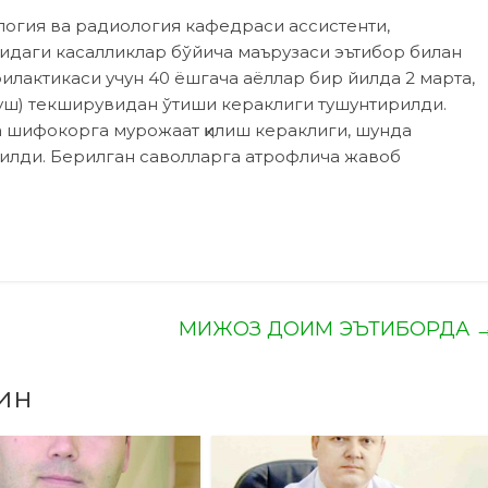
логия ва радиология кафедраси ассис­тенти,
даги касалликлар бўйича маърузаси эътибор билан
илактикаси учун 40 ёшгача аёллар бир йилда 2 марта,
овуш) текширувидан ўтиши кераклиги тушунтирилди.
да шифокорга мурожаат қилиш кераклиги, шунда
илди. Берилган саволларга атрофлича жавоб
МИЖОЗ ДОИМ ЭЪТИБОРДА
ин