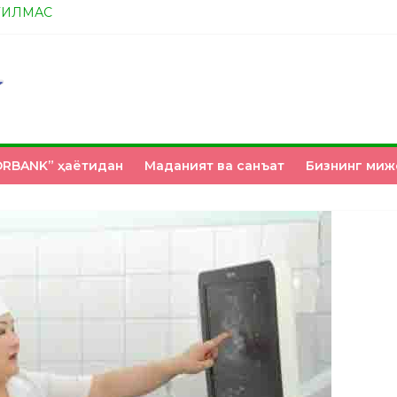
ТИЛМАС
А ЭНДИ ИККАЛАНГ ҲАМ ҲУСАНОВГА ТАН БЕРИНГЛАР!
НМИ?
З ҚЎЛИМИЗДА
RBANK” ҳаётидан
Маданият ва санъат
Бизнинг миж