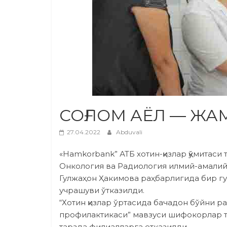
СОҒЛОМ АЁЛ — ЖА
27.04.2022
Abduvali
«Hamkorbank” АТБ хотин-қизлар қўмитаси
Онкология ва Радиология илмий-амали
Гулжаҳон Ҳакимова раҳбарлигида бир гу
учрашуви ўтказилди.
“Хотин қизлар ўртасида бачадон бўйни р
профилактикаси” мавзуси шифокорлар 
тарзда филиалларга етказилди.