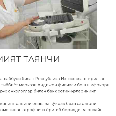
МИЯТ ТАЯНЧИ
 ташаббуси билан Респуб­лика Ихтисослаштирилган
й тиббиёт маркази Андижон филиали бош шифокори
руҳ онкологлар билан банк хотин-қизларининг
акининг олдини олиш ва кўкрак бези саратони
томонидан атрофлича ёритиб берилди ва онлайн