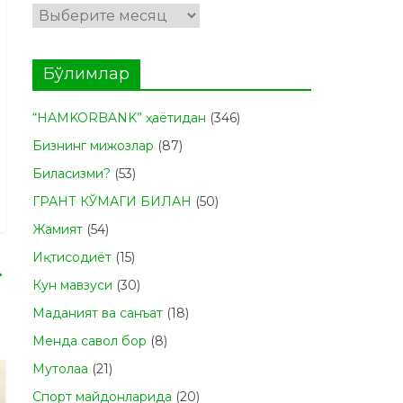
Архивлар
Бўлимлар
“HAMKORBANK” ҳаётидан
(346)
Бизнинг мижозлар
(87)
Биласизми?
(53)
ГРАНТ КЎМАГИ БИЛАН
(50)
Жамият
(54)
Иқтисодиёт
(15)
→
Кун мавзуси
(30)
Маданият ва санъат
(18)
Менда савол бор
(8)
Мутолаа
(21)
Спорт майдонларида
(20)