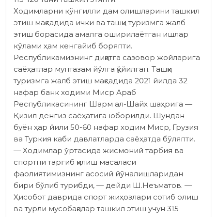
Ходимларни кўнгилли дам олишларини ташкил
этиш мақсадида ички ва ташқи туризмга жалб
этиш борасида амалга оширилаётган ишлар
кўлами ҳам кенгайиб боряпти.
Республикамизнинг диққатга сазовор жойларига
саёҳатлар мунтазам йўлга қўйилган. Ташқи
туризмга жалб этиш мақсадида 2021 йилда 32
нафар банк ходими Миср Араб
Республикасининг Шарм ал-Шайх шаҳрига —
Қизил денгиз саёҳатига юборилди. Шундан
буён ҳар йили 50-60 нафар ходим Миср, Грузия
ва Туркия каби давлатларда саёҳатда бўляпти.
— Ходимлар ўртасида жисмоний тарбия ва
спортни тарғиб қилиш масаласи
фаолиятимизнинг асосий йўна­лиш­ларидан
бири бўлиб турибди, — дейди Ш.Неъматов. —
Ҳисобот даврида спорт жиҳозлари сотиб олиш
ва турли мусобақалар ташкил этиш учун 315