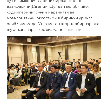
куч ва имкониятларини бирлаштириш
вазифасини қўйганди. Шундан келиб чиқиб,
ходимларнинг ҳуқуқий маданияти ва
маънавиятини юксалтириш биринчи ўринга
олиб чиқилмоқда. Ўтказилган қатор тадбирлар ана
шу анъаналарга хос хизмат қилгани аниқ.