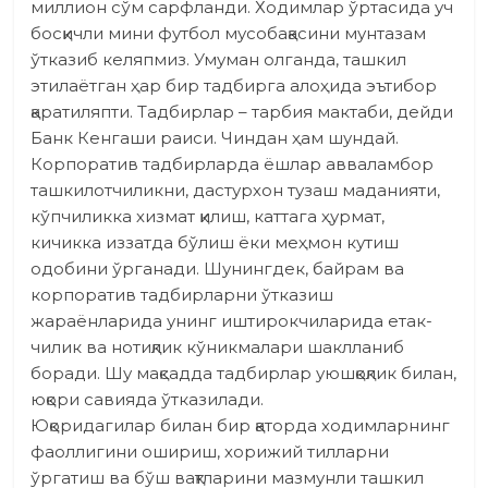
миллион сўм сарфланди. Ходимлар ўртасида уч
босқичли мини футбол мусобақасини мунтазам
ўтказиб келяпмиз. Умуман олганда, ташкил
этилаётган ҳар бир тадбирга алоҳида эътибор
қаратиляпти. Тадбирлар – тарбия мактаби, дейди
Банк Кенгаши раиси. Чиндан ҳам шундай.
Корпоратив тадбирларда ёшлар авваламбор
ташкилотчиликни, дастурхон тузаш маданияти,
кўпчиликка хизмат қилиш, каттага ҳурмат,
кичикка иззатда бўлиш ёки меҳмон кутиш
одобини ўрганади. Шунингдек, байрам ва
корпоратив тадбирларни ўтказиш
жараёнларида унинг иштирокчиларида етак­
чилик ва нотиқлик кўникмалари шаклланиб
боради. Шу мақсадда тадбирлар уюшқоқлик билан,
юқори савияда ўтказилади.
Юқоридагилар билан бир қаторда ходимларнинг
фаоллигини ошириш, хорижий тилларни
ўргатиш ва бўш вақтларини мазмунли ташкил