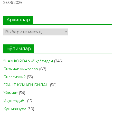
26.06.2026
Архивлар
Архивлар
Бўлимлар
“HAMKORBANK” ҳаётидан
(346)
Бизнинг мижозлар
(87)
Биласизми?
(53)
ГРАНТ КЎМАГИ БИЛАН
(50)
Жамият
(54)
Иқтисодиёт
(15)
Кун мавзуси
(30)