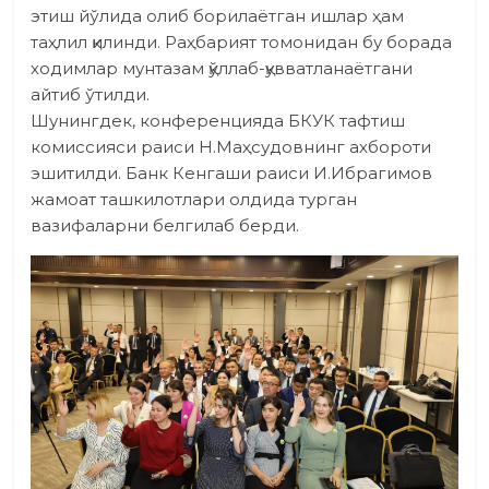
этиш йўлида олиб борилаётган ишлар ҳам
таҳлил қилинди. Раҳбарият томонидан бу борада
ходимлар мунтазам қўллаб-қувватланаётгани
айтиб ўтилди.
Шунингдек, конференция­да БКУК тафтиш
комиссия­си раиси Н.Маҳсудовнинг ахбороти
эшитилди. Банк Кенгаши раиси И.Ибрагимов
жамоат ташкилотлари олдида турган
вазифаларни белгилаб берди.