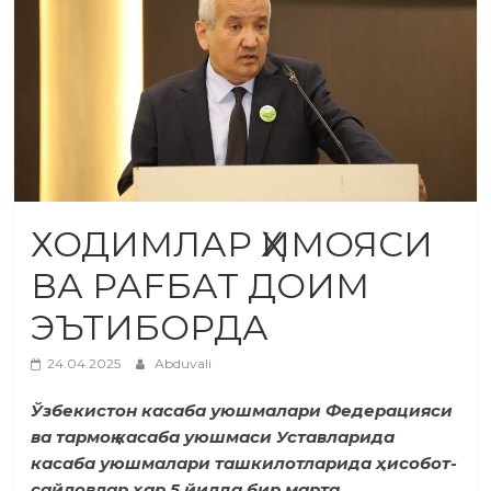
ХОДИМЛАР ҲИМОЯСИ
ВА РАFБАТ ДОИМ
ЭЪТИБОРДА
24.04.2025
Abduvali
Ўзбекистон касаба уюшмалари Федерацияси
ва тармоқ касаба уюшмаси Уставларида
касаба уюшмалари ташкилотларида ҳисобот-
сайловлар ҳар 5 йилда бир марта