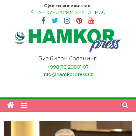
Skip
Сўнгги янгиликлар:
to
ЎТГАН КУНЛАРИМ УНУТИЛМАС
content
МЕССИ ВА РОНАЛДУ, АНА ЭНДИ ИККАЛАНГ ҲАМ
ҲУСАНОВГА ТАН БЕРИНГЛАР!
МЕҲР ОРҚАЛИ ШИФО
БАНКДА ИШЛАШ ОСОНМИ?
НАТИЖАГА ЭРИШИШ ЎЗ ҚЎЛИМИЗДА
"HamkorPress"
Биз билан боғланинг:
+998(78)29801 07
info@hamkorpress.uz