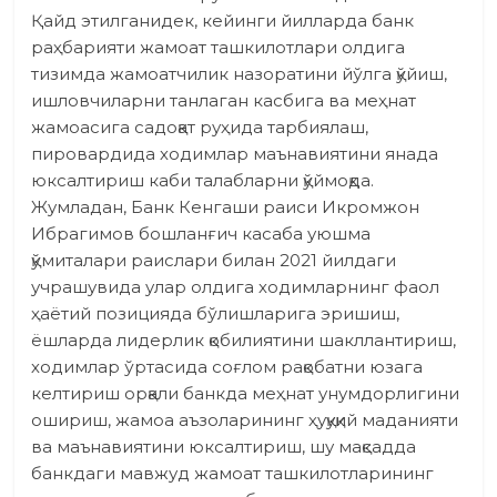
Қайд этилганидек, кейинги йилларда банк
раҳбарияти жамоат ташкилотлари олдига
тизимда жамоатчилик назоратини йўлга қўйиш,
ишловчиларни танлаган касбига ва меҳнат
жамоасига садоқат руҳида тарбиялаш,
пировардида ходимлар маънавиятини янада
юксалтириш каби талаб­ларни қўймоқда.
Жумладан, Банк Кенгаши раиси Икромжон
Ибрагимов бошланғич касаба уюшма
қўмиталари раислари билан 2021 йилдаги
учрашувида улар олдига ходимларнинг фаол
ҳаётий позицияда бўлиш­ларига эришиш,
ёшларда лидерлик қобилиятини шакллантириш,
ходимлар ўртасида соғлом рақобатни юзага
келтириш орқали банкда меҳнат унумдорлигини
ошириш, жамоа аъзоларининг ҳуқуқий маданияти
ва маънавиятини юксалтириш, шу мақсадда
банкдаги мавжуд жамоат ташкилотларининг