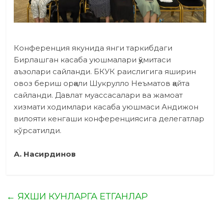
Конференция якунида янги таркибдаги
Бирлашган касаба уюшмалари қўмитаси
аъзолари сайланди. БКУК раислигига яширин
овоз бериш орқали Шукрулло Неъматов қайта
сайланди. Давлат муассасалари ва жамоат
хизмати ходимлари касаба уюшмаси Андижон
вилояти кенгаши конференциясига делегатлар
кўрсатилди.
А. Насирдинов
←
ЯХШИ КУНЛАРГА ЕТГАНЛАР