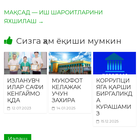
МАҚСАД — ИШ ШАРОИТЛАРИНИ
ЯХШИЛАШ
→
Сизга ҳам ёқиши мумкин
ИЗЛАНУВЧ
МУКОФОТ
КОРРУПЦИ
ИЛАР САФИ
КЕЛАЖАК
ЯГА ҚАРШИ
КЕНГАЙМО
УЧУН
БИРГАЛИКД
ҚДА
ЗАХИРА
А
КУРАШАМИ
12.07.2023
14.01.2025
З
15.12.2025
Излаш