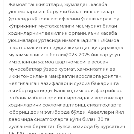
Жамоат ташкилотлари, жумладан, касаба
уюшмалари иш берувчи билан ишлов­чилар
ўртасида кўприк вазифасини ўташи керак. Бу
кўприкнинг мустаҳкамлиги маъмурият билан
ходимларнинг вакиллик органи, яъни касаба
уюшмалари ўртасида имзоланадиган «Жамоа
шартномаси»нинг ҳуқуқий жиҳатдан қай даражада
мукаммаллигига боғлиқ. 2023-2025 йиллар учун
имзоланган жамоа шартномасига асосан
муносабатлар ўзаро ҳурмат, ҳамжиҳатлик ва
икки томонлама манфаатли асосларга қурилган.
Белгиланган вазифаларни сўзсиз бажаришга
эътибор қаратилди. Банк ходимлари, фахрийлар
ва банк маблағлари иштирокидаги корхоналар
ходимларини соғломлаштириш, сиҳатгоҳларга
юбориш доим эътиборда бўлди. Авваллари йил
давомида сиҳатгоҳларга кўпи билан 30 та
йўлланма берил­ган бўлса, ҳозирда бу кўрсаткич
115-120 тани ташкил этяпти.