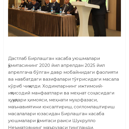
Дастлаб Бирлашган касаба уюшмалари
қўмитасининг 2020 йил апрелдан 2025 йил
апрелгача бўлган давр мобайнидаги фаолияти
ва навбатдаги вазифалари тўғрисидаги масала
кўриб чиқилди. Ходимларнинг ижтимоий-
иқтисодий манфаатлари ва меҳнат соҳасидаги
ҳуқуқлари ҳимояси, меҳнати муҳофазаси,
маънавиятини юксалтириш, соғломлаштириш
масалалари юзасидан Бирлашган касаба
уюшмалари қўмитаси раиси Шукрулло
Неъматовнинг маърузаси тингланди.