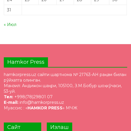
31
« Июл
Hamkor Press
hamkorpress.uz сайти шартнома № 21763-AH рақам билан
рўйхатга олинган.
Манзил: Андижон шаҳри, 105100, З.М.Бобур шоҳкўчаси,
53-уй.
Тел:
+998(78)29801 07
E-mail:
info@hamkorpress.uz
Муассис : «
HAMKOR PRESS
» МЧЖ
Сайт
Излаш