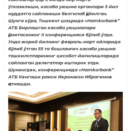
ўтказилиши, касаба уюшма органлари 5 йил
муддатга сайланиши белгилаб қўйилган.
Шунга кўра, Тошкент шаҳрида «Hamkorbank”
АТБ Бирлашган касаба уюшмалари
қўмитасининг II конференцияси бўлиб ўтди.
Унда жорий йилнинг февраль-март ойларида
бўлиб ўтган 55 та бошланғич касаба уюшма
ташкилотларининг ҳисобот-йиғилишларида
сайланган делегатлар иштирок этди.
Шунингдек, конференцияда «Hamkorbank”
АТБ Кенгаши раиси Икромжон Ибрагимов
қатнашди.