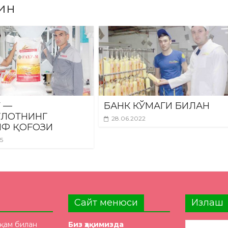
ин
 —
БАНК КЎМАГИ БИЛАН
УЛОТНИНГ
28.06.2022
Ф ҚОFОЗИ
25
Сайт менюси
Излаш
ақам билан
Биз ҳақимизда