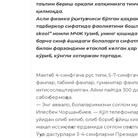
таълим бериш орқали халқимизга тинч
қилмоқда.
Асли физика ўқитувчиси бўлган қаҳрам
тадбиркор сифатида фаолиятини бошла
skool” номли МЧЖ тузиб, унинг қошида
барча синф ёшидаги болаларга сифатл
билан фарзандини етаклаб келган ҳар
кўриб, кўнгли хотиржам тортади.
Мактаб 4-синфгача рус тили, 5-7-синфгач
фанлар, табиий фанлар, гуманитар фанла
ихтисослаштирилган. Айни пайтда 300 дан 
сабоқ бермоқда.
— Энг аввало, болаларимизни соғлом му
Илёсбек Чоршанбиев. — Қўл телефонлар
уйидан олиб келиб, олиб бориб қўйиш хи
маҳал иссиқ овқат ёрдамида соғлом овқа
Ўқув дастурлари 3-4-синфларни Президе