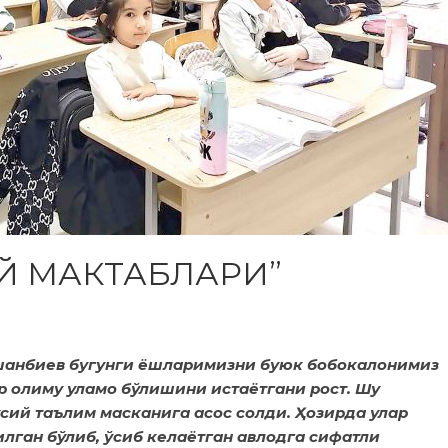
Й МАКТАБЛАРИ”
шанбиев бугунги ёшларимизни буюк бобокалонимиз
р олиму уламо бўлишини истаётгани рост. Шу
сий таълим масканига асос солди. Ҳозирда улар
лган бўлиб, ўсиб келаётган авлодга сифатли