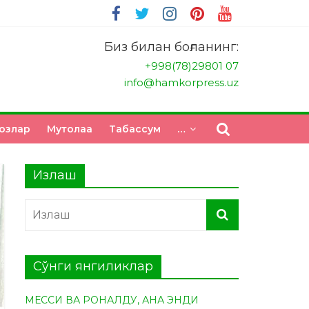
Биз билан боғланинг:
+998(78)29801 07
info@hamkorpress.uz
озлар
Мутолаа
Табасcум
…
Излаш
Сўнги янгиликлар
МЕССИ ВА РОНАЛДУ, АНА ЭНДИ