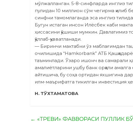
мўлжалланган. 5-8-синфларда инглиз ти
пулидан 10 миллион сўм чегирма қилиб бе
синфни тамомлаганда эса инглиз тилида
Бугун истаган инсон Илёсбек каби макта
ҳиссасини қўшиши мумкин. Давлатимиз томо
қўллаб-қувватланади.
— Биринчи мактабни ўз маблағимдан таш
очилишида “Hamkorbank” АТБ Қашқадарё
таъминлади. Ўзаро ишонч ва самарали 
амалиётларини ушбу банк орқали амалга
айтишича, бу соҳа ортидан яхшигина дар
илм-маърифатга тикил­ган инвестиция ҳе
Н. ТЎХТАМАТОВА
←
«ТРЕВИ» ФАВВОРАСИ ПУЛЛИК Б