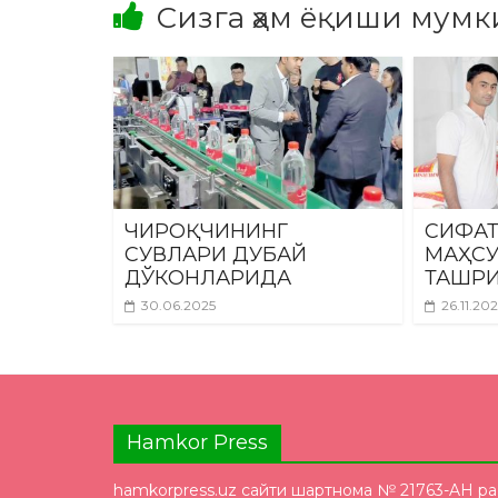
Сизга ҳам ёқиши мумк
ЧИРОҚЧИНИНГ
СИФАТ
СУВЛАРИ ДУБАЙ
МАҲС
ДЎКОНЛАРИДА
ТАШРИ
30.06.2025
26.11.20
Hamkor Press
hamkorpress.uz сайти шартнома № 21763-AH р