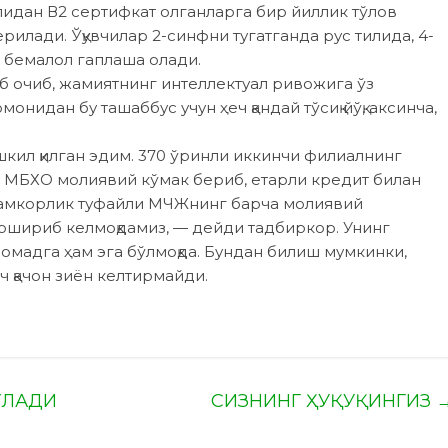
лидан В2 сертифкат олганларга бир йиллик тўлов
рилади. Ўқувчилар 2-синфни тугатганда рус тилида, 4-
 бемалол гаплаша олади.
б очиб, жамиятнинг интеллектуал ривожига ўз
нидан бу ташаббус учун ҳеч қандай тўсиқ йўқ, аксинча,
кил қилган эдим. 370 ўринли иккинчи филиалнинг
 МБХО молиявий кўмак бериб, етарли кредит билан
ҳамкорлик туфайли МЧЖнинг барча молиявий
 ошириб келмоқдамиз, — дейди тадбиркор. Унинг
омадга ҳам эга бўлмоқда. Бундан билиш мумкинки,
ч қачон зиён келтирмайди.
ЎЛАДИ
СИЗНИНГ ҲУҚУҚИНГИЗ