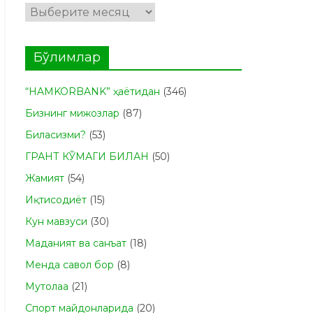
Архивлар
Бўлимлар
“HAMKORBANK” ҳаётидан
(346)
Бизнинг мижозлар
(87)
Биласизми?
(53)
ГРАНТ КЎМАГИ БИЛАН
(50)
Жамият
(54)
Иқтисодиёт
(15)
Кун мавзуси
(30)
Маданият ва санъат
(18)
Менда савол бор
(8)
Мутолаа
(21)
Спорт майдонларида
(20)