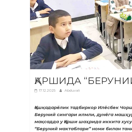
ҚАРШИДА “БЕРУНИ
17.12.2025
Abduvali
Қашқадарёлик тадбиркор Илёсбек Чор
Беруний сингари илмли, дунёга машҳу
мақсадда у Қарши шаҳрида иккита хусу
“Беруний мактаблари” номи билан тани