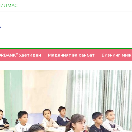
ТИЛМАС
А ЭНДИ ИККАЛАНГ ҲАМ ҲУСАНОВГА ТАН БЕРИНГЛАР!
НМИ?
З ҚЎЛИМИЗДА
RBANK” ҳаётидан
Маданият ва санъат
Бизнинг миж