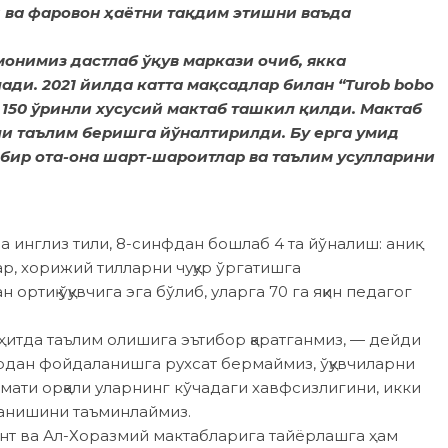
 ва фаровон ҳаётни тақдим этишни ваъда
онимиз дастлаб ўқув маркази очиб, якка
ди. 2021 йилда катта мақсадлар билан “Turob bobo
 150 ўринли хусусий мактаб ташкил қилди. Мактаб
и таълим беришга йўналтирилди. Бу ерга умид
 бир ота-она шарт-шароитлар ва таълим усулларини
а инглиз тили, 8-синфдан бошлаб 4 та йўналиш: аниқ
р, хорижий тилларни чуқур ўргатишга
ортиқ ўқувчига эга бўлиб, уларга 70 га яқин педагог
ҳитда таълим олишига эътибор қаратганмиз, — дейди
дан фойдаланишга рухсат бермаймиз, ўқувчиларни
змати орқали уларнинг кўчадаги хавфсизлигини, икки
тланишини таъминлаймиз.
нт ва Ал-Хоразмий мактабларига тайёрлашга ҳам