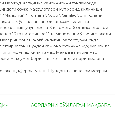
ри мавжуд. Халқимиз қайсинисини танламоқда?
қуйидаги озуқа маҳсулотлари кўп харид қилиниши
, “Малютка”, “Humana”, “Xipp”, “Similac”. Энг қулайи
лаларга мўлжалланган, овқат ҳазм қилишни
ивожланиш учун омега-3 ва омега-6 ёғ кислоталари
лда 16 та витамин ва 11 та минерални ўз ичига олади.
малар чиройли, жалб қилувчи ва тортувчи. Унда
с эттирилган. Шундан ҳам она сутининг муҳимлиги ва
игини тушуниш қийин эмас. Майда ва кўринмас
сосий маълумот берилган: ҳеч қандай қоришма она
ркаланг, кўкрак тутинг. Шундагина чинакам меҳрни,
ДИ»
АСРЛАРНИ БЎЙЛАГАН МАҚБАРА