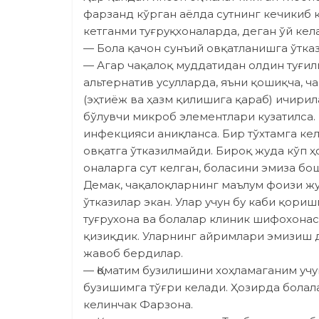
фар­занд кўрган аёлда сутнинг кечикиб 
кетганми туғруқхоналарда, деган ўй кел
— Бола қачон сунъий овқатланишга ўтка
— Агар чақалоқ муддатидан олдин туғилг
альтернатив усулларда, яъни қошиқча, ч
(эҳтиёж ва ҳазм қилишига қараб) ичирил
бўлувчи микроб элементлари кузатилса.
инфекцияси аниқланса. Бир тўхтамга ке
овқатга ўтказилмайди. Бироқ жуда кўп 
оналарга сут келган, боласини эмиза б
Демак, чақалоқларнинг маълум фоизи жу
ўтказилар экан. Улар учун бу каби қор
туғрухона ва болалар клиник шифохона
қизиқдик. Уларнинг айримлари эмизиш 
жавоб бердилар.
— Қоматим бузилишини хоҳламаганим учу
бузишимга тўғри келади. Ҳозирда болал
келинчак Фарзона.