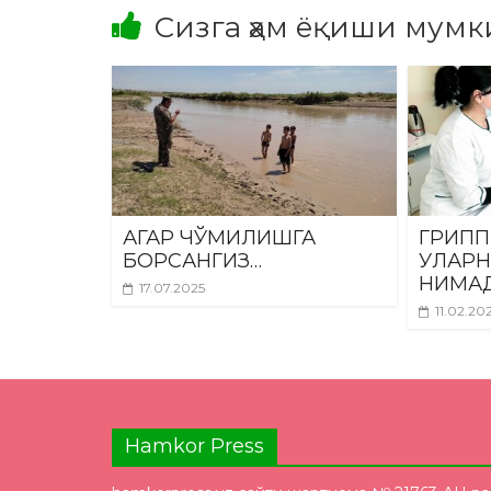
Сизга ҳам ёқиши мумк
АГАР ЧЎМИЛИШГА
ГРИПП
БОРСАНГИЗ…
УЛАРН
НИМА
17.07.2025
11.02.20
Hamkor Press