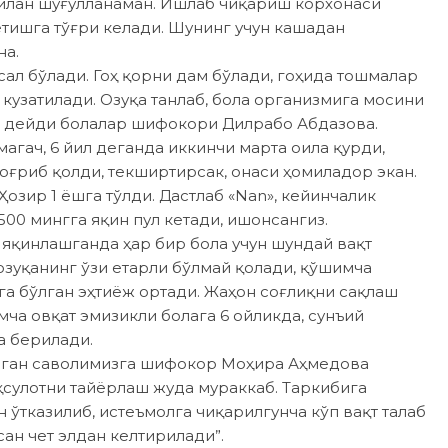
билан шуғулланаман. Ишлаб чиқариш корхонаси
етишга тўғри келади. Шунинг учун кашадан
на.
ал бўлади. Гоҳ қорни дам бўлади, гоҳида тошмалар
 кузатилади. Озуқа танлаб, бола организмига мосини
 — дейди болалар шифокори Дилрабо Абдазова.
агач, 6 йил деганда иккинчи марта оила қурди,
оғриб қолди, текширтирсак, онаси ҳомиладор экан.
озир 1 ёшга тўлди. Дастлаб «Nan», кейинчалик
00 мингга яқин пул кетади, ишонсангиз.
яқинлашганда ҳар бир бола учун шундай вақт
 озуқанинг ўзи етарли бўлмай қолади, қўшимча
га бўлган эҳтиёж ортади. Жаҳон соғлиқни сақлаш
ча овқат эмизикли болага 6 ойликда, сунъий
а берилади.
берган саволимизга шифокор Моҳира Аҳмедова
аҳсулотни тайёрлаш жуда мураккаб. Таркибига
ўтказилиб, истеъмолга чиқарилгунча кўп вақт талаб
сан чет элдан келтирилади”.