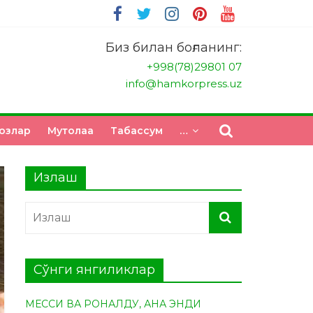
Биз билан боғланинг:
+998(78)29801 07
info@hamkorpress.uz
озлар
Мутолаа
Табасcум
…
Излаш
Сўнги янгиликлар
МЕССИ ВА РОНАЛДУ, АНА ЭНДИ