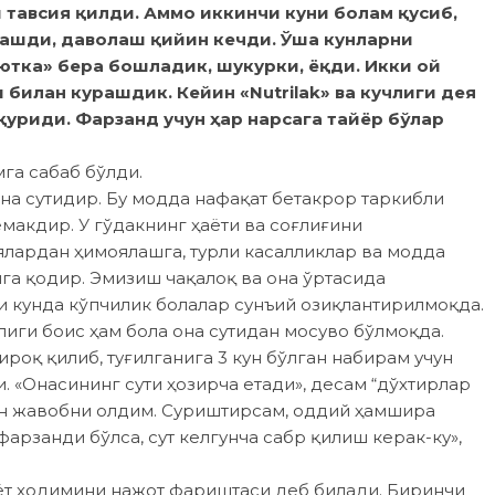
тавсия қилди. Аммо иккинчи куни болам қусиб,
лашди, даволаш қийин кечди. Ўша кунларни
лютка» бера бошладик, шукурки, ёқди. Икки ой
билан курашдик. Кейин «Nutrilak» ва кучлиги дея
қуриди. Фарзанд учун ҳар нарсага тайёр бўлар
га сабаб бўлди.
 она сутидир. Бу модда нафақат бетакрор таркибли
макдир. У гўдакнинг ҳаёти ва соғлиғини
лардан ҳимоялашга, турли касаллик­лар ва модда
а қодир. Эмизиш чақалоқ ва она ўртасида
и кунда кўпчилик болалар сунъий озиқлантирилмоқда.
ги боис ҳам бола она сутидан мосуво бўлмоқда.
ироқ қилиб, туғилганига 3 кун бўлган набирам учун
. «Онасининг сути ҳозирча етади», десам “дўхтирлар
н жавобни олдим. Суриштирсам, оддий ҳамшира
арзан­ди бўлса, сут келгунча сабр қилиш керак-ку»,
иёт ходимини нажот фариштаси деб билади. Биринчи