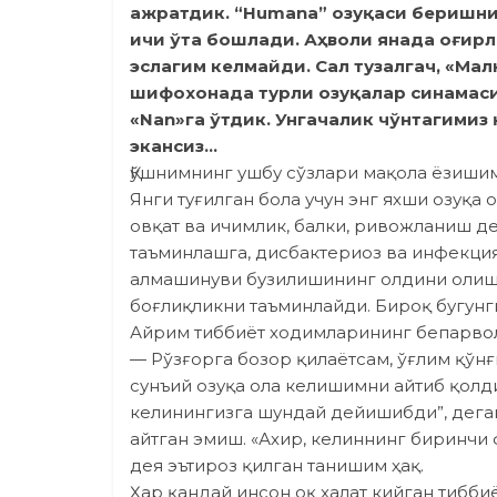
ажратдик. “Humana” озуқаси беришни 
ичи ўта бошлади. Аҳволи янада оғир
эслагим келмайди. Сал тузалгач, «Ма
шифохонада турли озуқалар синамаси 
«Nan»га ўтдик. Унгачалик чўнтагимиз 
экансиз…
Қўшнимнинг ушбу сўзлари мақола ёзишим
Янги туғилган бола учун энг яхши озуқа
овқат ва ичимлик, балки, ривожланиш де
таъминлашга, дисбактериоз ва инфекция
алмашинуви бузилишининг олдини олишг
боғлиқликни таъминлайди. Бироқ бугунг
Айрим тиббиёт ходимларининг бепарволи
— Рўзғорга бозор қилаётсам, ўғлим қўнғ
сунъий озуқа ола келишимни айтиб қолди
келинингизга шундай дейишибди”, дега
айтган эмиш. «Ахир, келиннинг биринчи ф
дея эътироз қилган танишим ҳақ.
Ҳар қандай инсон оқ халат кийган тибб