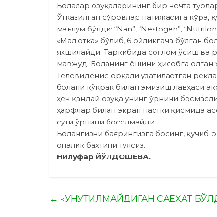
Болалар озуқаларининг бир нечта турла
Ўтказилган сўровлар натижасига кўра, 
маълум бўлди: “Nan”, “Nestogen”, “Nutrilon”
«Малютка» бўлиб, 6 ойликгача бўлган бо
яхшилайди. Таркибида соғлом ўсиш ва р
мавжуд. Боланинг ёшини ҳисобга олган ҳо
Телевидение орқали узатилаётган рекла
болани кўкрак билан эмизиш лавҳаси ак
ҳеч қандай озуқа унинг ўрнини босмасл
ҳарфлар билан экран паст­ки қисмида а
сути ўрнини босолмайди.
Болангизни бағрингизга босинг, қучиб-э
оналик бахтини туясиз.
Нилуфар ЙЎЛДОШЕВА.
←
«УНУТИЛМАЙДИГАН САЁҲАТ БЎЛ