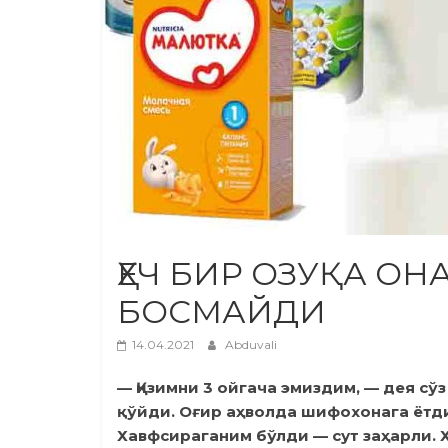
ҲЕЧ БИР ОЗУҚА ОН
БОСМАЙДИ
14.04.2021
Abduvali
— Қизимни 3 ойгача эмиздим, — дея с
қўйди. Оғир аҳволда шифохонага ёт
Хавфсираганим бўлди — сут заҳарли.