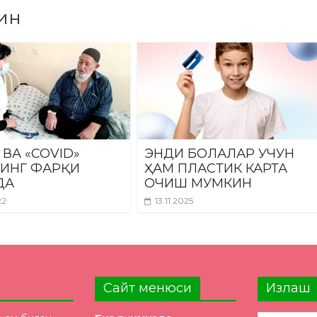
ин
 ВА «COVID»
ЭНДИ БОЛАЛАР УЧУН
ИНГ ФАРҚИ
ҲАМ ПЛАСТИК КАРТА
ДА
ОЧИШ МУМКИН
22
13.11.2025
Сайт менюси
Излаш