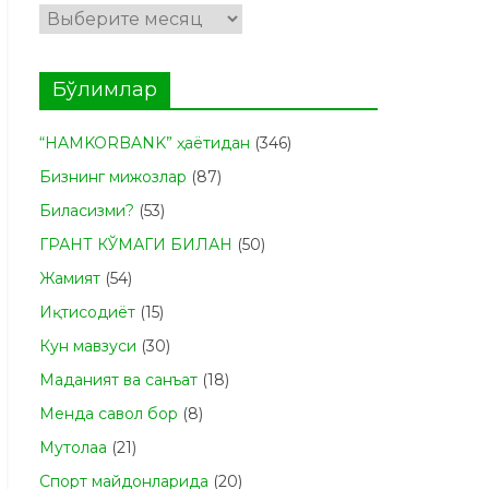
Архивлар
Бўлимлар
“HAMKORBANK” ҳаётидан
(346)
Бизнинг мижозлар
(87)
Биласизми?
(53)
ГРАНТ КЎМАГИ БИЛАН
(50)
Жамият
(54)
Иқтисодиёт
(15)
Кун мавзуси
(30)
Маданият ва санъат
(18)
Менда савол бор
(8)
Мутолаа
(21)
Спорт майдонларида
(20)