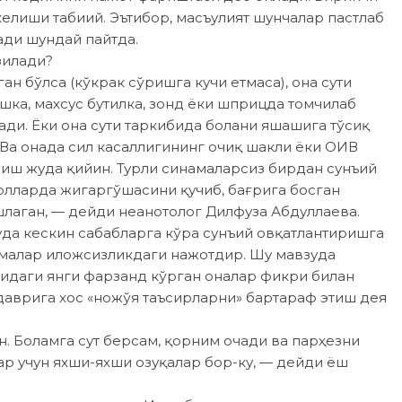
келиши табиий. Эътибор, масъулият шунчалар пастлаб
ади шундай пайтда.
зилади?
ан бўлса (кўкрак сўришга кучи етмаса), она сути
ашка, махсус бутилка, зонд ёки шприцда томчилаб
ади. Ёки она сути таркибида болани яшашига тўсиқ
 Ва онада сил касаллигининг очиқ шакли ёки ОИВ
лиш жуда қийин. Турли синамаларсиз бирдан сунъий
ҳолларда жигаргўшасини қучиб, бағрига босган
ошлаган, — дейди неанотолог Дилфуза Абдуллаева.
да кескин сабабларга кўра сунъий овқатлантиришга
ишмалар иложсизликдаги нажотдир. Шу мавзуда
сидаги янги фарзанд кўрган оналар фикри билан
даврига хос «ножўя таъсирларни» бартараф этиш дея
н. Боламга сут берсам, қорним очади ва парҳезни
ар учун яхши-яхши озуқалар бор-ку, — дейди ёш