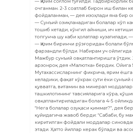
— Қизим соғлом туғилди. Тадбиркорлик 
очганман. 2-3 соатлаб бирон иш билан к
фойдаланман, — дея изоҳлади яна бир о
— Сунъий озиқланадиган болалар кўп кас
тошиб кетади, кўнгил айниши, ич кетиши
топгунча шу каби ҳолатлар кузатилади,
— Қизим биринчи рўзғоридан болали бўлм
фарзандли бўлди. Набирам уч ойлигида 
Мажбур сунъий овқатлантиришга ўтдик. Ҳ
арзонроқ дея «Малютка» бердик. Ойига 5
Мутахассисларнинг фикрича, ярим ёшга 
келадики, фақат кўкрак сути ёки сунъий
қувватга, витамин ва минерал моддалар
ташкилотининг тавсияларига кўра, қўшим
овқатлантириладиган болага 4-5 ойликд
“Нега болалар озуқаси қиммат?”, дея 
қуйидагича жавоб берди: “Сабаби, бу м
киритилган фойдали моддалар синовдан 
этади. Ҳатто йиллар керак бўлади ва асо