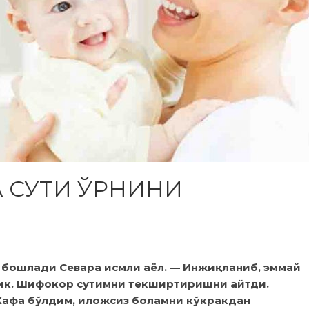
А СУТИ ЎРНИНИ
ўз бошлади Севара исмли аёл. — Инжиқланиб, эммай
дик. Шифокор сутимни текширтиришни айтди.
 Хафа бўлдим, иложсиз боламни кўкракдан