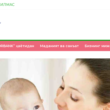
ТИЛМАС
А ЭНДИ ИККАЛАНГ ҲАМ ҲУСАНОВГА ТАН БЕРИНГЛАР!
НМИ?
З ҚЎЛИМИЗДА
RBANK” ҳаётидан
Маданият ва санъат
Бизнинг миж