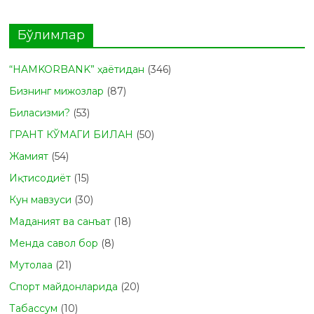
Бўлимлар
“HAMKORBANK” ҳаётидан
(346)
Бизнинг мижозлар
(87)
Биласизми?
(53)
ГРАНТ КЎМАГИ БИЛАН
(50)
Жамият
(54)
Иқтисодиёт
(15)
Кун мавзуси
(30)
Маданият ва санъат
(18)
Менда савол бор
(8)
Мутолаа
(21)
Спорт майдонларида
(20)
Табасcум
(10)