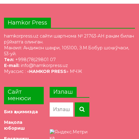
Hamkor Press
hamkorpress.uz сайти шартнома № 21763-AH рақам билан
рўйхатга олинган.
Манзил: Андижон шаҳри, 105100, З.М.Бобур шоҳкўчаси,
53-уй.
Тел:
+998(78)29801 07
E-mail:
info@hamkorpress.uz
Муассис : «
HAMKOR PRESS
» МЧЖ
Сайт
Излаш
менюси
Биз ҳақимизда
Мақола
юбориш
Боғланиш