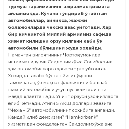
турмуш тарзимизнинг ажралмас қисмига
айланмоқда. Кўчани тўлдириб ўтаётган
автомобиллар, айниқса, жажжи
болажонларда чексиз ҳавас уйғотади. Ҳар
бир кичкинтой Миллий армиямиз сафида
хизмат қилишни орзу қилгани каби ўз
автомобили бўлишини жуда хоҳлайди.
Наманган вилоятининг Чортоқ туманида
истиқомат қилувчи Саидолимхўжа Солибоевни
ҳам автомобилларга ҳаваси эрта уйғонган.
Ҳозирда талаба бўлган йигит ўқишни
тамомлагач, ўз меҳнат фаолиятини бошлаб
шахсий автомобили учун пул жамғаришни
мақсад қилаётган эди. Унинг орзуси узоқ йилларга
қолиб кетмади. Атиги 5 АҚШ доллари эвазига
“Nexia – 3” автомобилининг соҳибига айланди.
Қандай қилиб дейсизми? “Hamkorbank”
хизматидан фойдаланган Саидолимхўжа ана