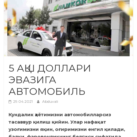
5 АҚШ ДОЛЛАРИ
ЭВАЗИГА
АВТОМОБИЛЬ
29.04.2021
Abduvali
Кундалик ҳаётимизни автомобилларсиз
тасаввур қилиш қийин. Улар нафақат
узоғимизни яқин, оғиримизни енгил қилади,
балки, фаровонликнинг белгиси сифатида