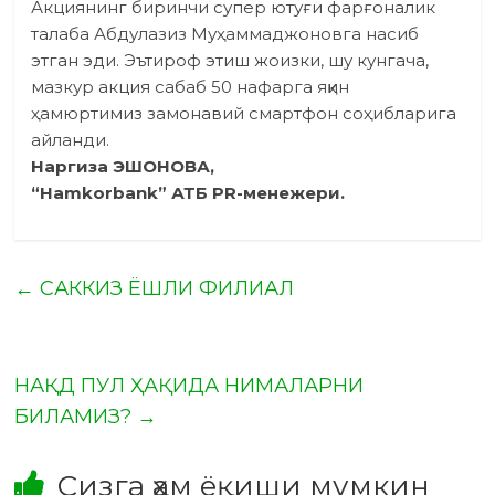
Акциянинг биринчи супер ютуғи фарғоналик
талаба Абдулазиз Муҳаммаджоновга насиб
этган эди. Эътироф этиш жоизки, шу кунгача,
мазкур акция сабаб 50 нафарга яқин
ҳамюртимиз замонавий смартфон соҳибларига
айланди.
Наргиза ЭШОНОВА,
“Hamkorbank” АТБ PR-менежери.
←
САККИЗ ЁШЛИ ФИЛИАЛ
НАҚД ПУЛ ҲАҚИДА НИМАЛАРНИ
БИЛАМИЗ?
→
Сизга ҳам ёқиши мумкин