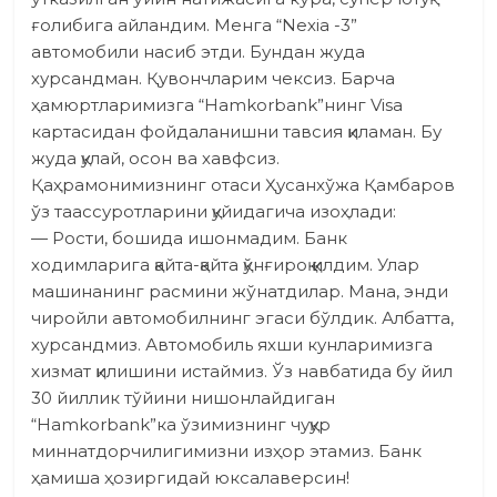
ғолибига айландим. Менга “Neхia -3”
автомобили насиб этди. Бундан жуда
хурсандман. Қувончларим чексиз. Барча
ҳамюртларимизга “Hamkor­bank”нинг Visa
картасидан фойдаланишни тавсия қиламан. Бу
жуда қулай, осон ва хавфсиз.
Қаҳрамонимизнинг отаси Ҳусанхўжа Қамбаров
ўз таасс­уротларини қуйида­гича изоҳлади:
— Рости, бошида ишонмадим. Банк
ходимларига қайта-қайта қўнғироқ қилдим. Улар
машинанинг расмини жўнатдилар. Мана, энди
чиройли автомобилнинг эгаси бўлдик. Албатта,
хурсандмиз. Автомобиль яхши кунларимизга
хизмат қилишини истаймиз. Ўз навбатида бу йил
30 йиллик тўйини нишонлайдиган
“Hamkorbank”ка ўзимизнинг чуқур
миннатдорчилигимизни изҳор этамиз. Банк
ҳамиша ҳозиргидай юксалаверсин!