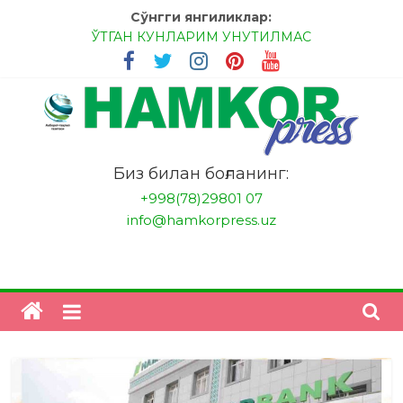
Skip
Сўнгги янгиликлар:
to
ЎТГАН КУНЛАРИМ УНУТИЛМАС
content
МЕССИ ВА РОНАЛДУ, АНА ЭНДИ ИККАЛАНГ ҲАМ
ҲУСАНОВГА ТАН БЕРИНГЛАР!
МЕҲР ОРҚАЛИ ШИФО
БАНКДА ИШЛАШ ОСОНМИ?
НАТИЖАГА ЭРИШИШ ЎЗ ҚЎЛИМИЗДА
"HamkorPress"
Биз билан боғланинг:
+998(78)29801 07
info@hamkorpress.uz