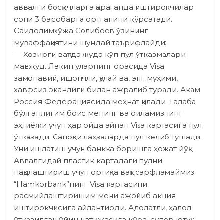
аввалги босқичларга қараганда иштирокчилар
сони 3 баробарга ортганини кўрсатади.
Саидолимхўжа Солибоев ўзининг
муваффақиятини шундай таърифлайди:
— Ҳозирги вақтда жуда кўп пул ўтказмалари
мавжуд. Лекин уларнинг орасида Visa
замонавий, ишончли, қулай ва, энг муҳими,
хавфсиз эканлиги билан ажралиб туради. Акам
Россия Федерациясида меҳнат қилади. Талаба
бўлганлигим боис менинг ва оиламизнинг
эҳтиёжи учун ҳар ойда айнан Visa картасига пул
ўтказади. Саноқли лаҳзаларда пул келиб тушади.
Уни ишлатиш учун банкка боришга ҳожат йўқ.
Аввалгидай пластик картадаги пулни
нақдлаштириш учун ортиқча вақт сарфламаймиз.
“Hamkorbank”нинг Visa картасини
расмийлаштиришим мени ажо­йиб акция
иштирокчисига айлантирди. Адолатли, ҳалол
ўтказилган ўйин натижасига кўра, супер ютуқ