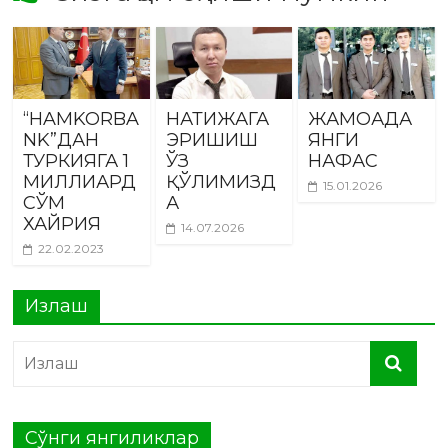
“HAMKORBA
НАТИЖАГА
ЖАМОАДА
NK”ДАН
ЭРИШИШ
ЯНГИ
ТУРКИЯГА 1
ЎЗ
НАФАС
МИЛЛИАРД
ҚЎЛИМИЗД
15.01.2026
СЎМ
А
ХАЙРИЯ
14.07.2026
22.02.2023
Излаш
Сўнги янгиликлар