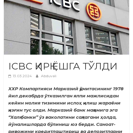
ICBC ҚИРҚ ЁШГА ТЎЛДИ
13.03.2024
Abduvali
ХХР Компартияси Марказий қўмитасининг 1978
йил декабрда ўтказилган ялпи мажлисидан
кейин молия тизимини ислоҳ қилиш жараёни
қизғин тус олди. Марказий банк мақомига эга
“Халқ банки” ўз ваколатини сақлагани ҳолда,
йўналишларда бўлиниш юз берди. Саноат­
ривожини кредитлаштириш ва депозитларни