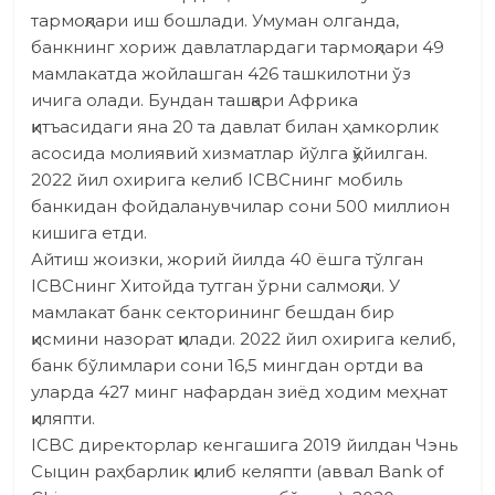
тармоқлари иш бошлади. Умуман олганда,
банкнинг хориж давлатлардаги тармоқлари 49
мамлакатда жойлашган 426 ташкилотни ўз
ичига олади. Бундан ташқари Африка
қитъасидаги яна 20 та давлат билан ҳамкорлик
асосида молиявий хизматлар йўлга қўйилган.
2022 йил охирига келиб ICBCнинг мобиль
банкидан фойдаланувчилар сони 500 миллион
кишига етди.
Айтиш жоизки, жорий йилда 40 ёшга тўлган
ICBCнинг Хитойда тутган ўрни салмоқли. У
мамлакат банк секторининг бешдан бир
қисмини назорат қилади. 2022 йил охирига келиб,
банк бўлимлари сони 16,5 мингдан ортди ва
уларда 427 минг нафардан зиёд ходим меҳнат
қиляпти.
ICBC директорлар кенгашига 2019 йилдан Чэнь
Сыцин раҳбарлик қилиб келяпти (аввал Bank of