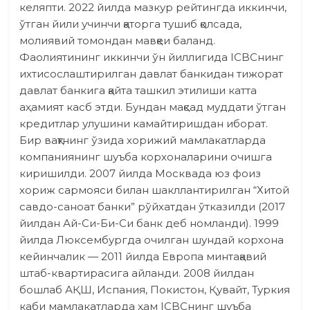
келяпти. 2022 йилда мазкур рейтингда иккинчи,
ўтган йили учинчи қаторга тушиб қолсада,
молиявий томондан мавқеи баланд.
Фаолиятининг иккинчи ўн йиллигида ICBCнинг
ихтисослаштирилган давлат банкидан тижорат
давлат банкига қайта ташкил этилиши катта
аҳамият касб этди. Бундан мақсад муддати ўтган
кредитлар улушини камайтиришдан иборат.
Бир вақтнинг ўзида хорижий мамлакатларда
ком­пания­нинг шуъба корхоналарини очишга
киришилди. 2007 йилда Москвада юз фоиз
хориж сармояси билан шакллантирилган “Хитой
савдо-саноат банки” рўйхатдан ўтказилди (2017
йилдан Ай-Си-Би-Си банк деб номланди). 1999
йилда Люксембургда очилган шундай корхона
кейинчалик — 2011 йилда Европа минтақавий
штаб-квартирасига айланди. 2008 йилдан
бошлаб АҚШ, Испания, Покис­тон, Қувайт, Туркия
каби мамлакатларда ҳам ICBCнинг шуъба