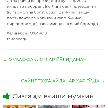
China раиси ва президенти бўлган). 2020
йилдан эътиборан Ляо Линь банк президенти
(илгари China Construction Bankнинг вице-
президенти ва молиявий хавф бўйича
директори эди) лавозимида иш олиб бормоқда.
Ҳалимжон ТОҲИРОВ
тайёрлади.
←
МУВАФФАҚИЯТЛАР ЙЎЛИДАМАН
САЙИЛГОҲГА АЙЛАНАР ҲАР ГЎША
→
Сизга ҳам ёқиши мумкин