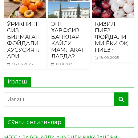
ЎРИКНИНГ
ЭНГ
ҚИЗИЛ
СИЗ
ХАВФСИЗ
ПИЁЗ
БИЛМАГАН
БАНКЛАР
ФОЙДАЛИ
ФОЙДАЛИ
ҚАЙСИ
МИ ЁКИ ОҚ
ХУСУСИЯТЛ
МАМЛАКАТ
ПИЁЗ?
АРИ
ЛАРДА?
18.09.2025
08.06.2023
19.01.2021
Излаш
Сўнги янгиликлар
МЕССИ ВА РОНАЛДУ, АНА ЭНДИ ИККАЛАНГ ҲАМ