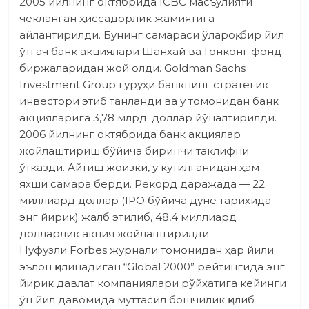
2005 йилнинг октябрида ICBC масъулияти
чекланган ҳиссадорлик жамиятига
айлантирилди. Бунинг самараси ўлароқ, бир йил
ўтгач банк акциялари Шанхай ва Гонконг фонд
биржаларидан жой олди. Goldman Sachs
Investment Group гуруҳи банкнинг стратегик
инвестори этиб танланди ва у томонидан банк
акцияларига 3,78 млрд. доллар йўналтирилди.
2006 йилнинг октябрида банк акциялар
жойлаштириш бўйича биринчи таклифни
ўтказди. Айтиш жоизки, у кутилганидан ҳам
яхши самара берди. Рекорд даражада — 22
миллиард доллар (IPO бў­йича дунё тарихида
энг йирик) жалб этилиб, 48,4 миллиард
долларлик акция жойлаштирилди.
Нуфузли Forbes журнали томонидан ҳар йили
эълон қилинадиган “Global 2000” рейтингида энг
йирик давлат компаниялари рўйхатига ке­йинги
ўн йил давомида муттасил бошчилик қилиб