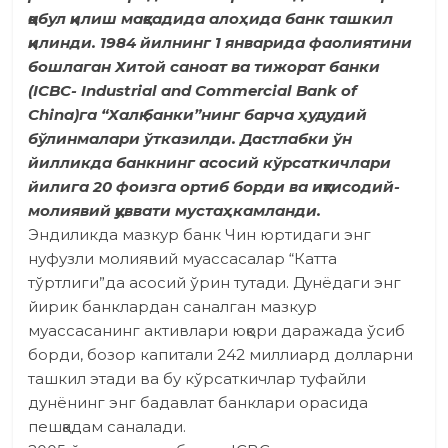
қабул қилиш мақсадида алоҳида банк ташкил
қилинди. 1984 йилнинг 1 январида фаолиятини
бошлаган Хитой саноат ва тижорат банки
(ICBC- Industrial and Commercial Bank of
China)га “Халқ банки”нинг барча ҳудудий
бўлинмалари ўтказилди. Дастлабки ўн
йилликда банкнинг асосий кўрсаткичлари
йилига 20 фоизга ортиб борди ва иқтисодий-
молиявий қуввати мустаҳкамланди.
Эндиликда мазкур банк Чин юртидаги энг
нуфузли молиявий муассасалар “Катта
тўртлиги”да асосий ўрин тутади. Дунёдаги энг
йирик банклардан саналган мазкур
муассасанинг активлари юқори даражада ўсиб
борди, бозор капитали 242 миллиард долларни
ташкил этади ва бу кўрсаткичлар туфайли
дунёнинг энг бадавлат банклари орасида
пешқадам саналади.