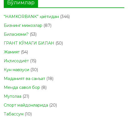
Бўлимлар
“HAMKORBANK” ҳаётидан
(346)
Бизнинг мижозлар
(87)
Биласизми?
(53)
ГРАНТ КЎМАГИ БИЛАН
(50)
Жамият
(54)
Иқтисодиёт
(15)
Кун мавзуси
(30)
Маданият ва санъат
(18)
Менда савол бор
(8)
Мутолаа
(21)
Спорт майдонларида
(20)
Табасcум
(10)