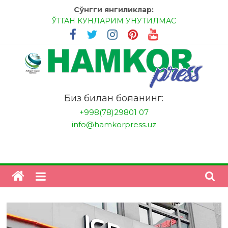
Skip
Сўнгги янгиликлар:
to
ЎТГАН КУНЛАРИМ УНУТИЛМАС
content
МЕССИ ВА РОНАЛДУ, АНА ЭНДИ ИККАЛАНГ ҲАМ
ҲУСАНОВГА ТАН БЕРИНГЛАР!
МЕҲР ОРҚАЛИ ШИФО
БАНКДА ИШЛАШ ОСОНМИ?
НАТИЖАГА ЭРИШИШ ЎЗ ҚЎЛИМИЗДА
"HamkorPress"
Биз билан боғланинг:
+998(78)29801 07
info@hamkorpress.uz