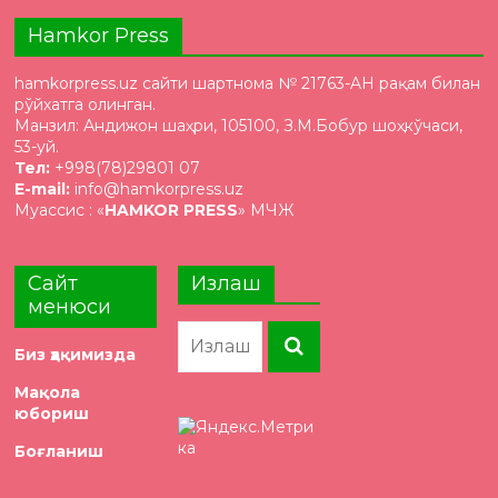
Hamkor Press
hamkorpress.uz сайти шартнома № 21763-AH рақам билан
рўйхатга олинган.
Манзил: Андижон шаҳри, 105100, З.М.Бобур шоҳкўчаси,
53-уй.
Тел:
+998(78)29801 07
E-mail:
info@hamkorpress.uz
Муассис : «
HAMKOR PRESS
» МЧЖ
Сайт
Излаш
менюси
Биз ҳақимизда
Мақола
юбориш
Боғланиш