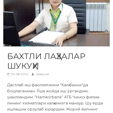
БАХТЛИ ЛАҲЗАЛАР
ШУКУҲИ
30.08.2022
Abduvali
Дастлаб иш фаолиятимни “Халқ банки”да
бошлаганман. Ўша жойда иш ўргандим,
шаклландим. “Hamkorbank” АТБ Чиноз­ филиа­
лининг хизматлари халқимизга манзур. Шу ерда
ишлашни орзулаб юрардим. Жорий йилнинг