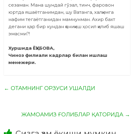
сезаман. Мана шундай гўзал, тинч, фаровон
юртда яшаётганимдан, шу Ватанга, халқимга
нафим тегаётганидан мамнунман. Ахир бахт
дегани ҳар бир кундан қониқиш ҳосил қилиб яшаш
эмасми?!
Хуршида ЁҚУБОВА,
Чиноз филиали кадрлар билан ишлаш
менежери.
←
ОТАМНИНГ ОРЗУСИ УШАЛДИ
ЖАМОАМИЗ ҒОЛИБЛАР ҚАТОРИДА
→
Сизга ҳам ёқиши мумкин