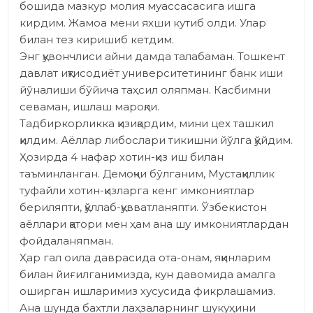
бошида мазкур молия муассасасига ишга
кирдим. Жамоа мени яхши кутиб олди. Улар
билан тез киришиб кетдим.
Энг қувончлиси айни дамда талабаман. Тошкент
давлат иқтисодиёт университетининг банк иши
йўналиши бўйича таҳсил оляпман. Касбимни
севаман, ишлаш мароқли.
Тадбиркорликка қизиқардим, мини цех ташкил
қилдим. Аёллар либослари тикишни йўлга қўйдим.
Ҳозирда 4 нафар хотин-қиз иш билан
таъминланган. Демоқчи бўлганим, Мустақиллик
туфайли хотин-қизларга кенг имкониятлар
бериляпти, қўллаб-қувватланяпти. Ўзбекистон
аёллари қатори мен ҳам ана шу имкониятлардан
фойдаланяпман.
Ҳар гал оила даврасида ота-онам, яқинларим
билан йиғилганимизда, кун давомида амалга
оширган ишларимиз хусусида фикрлашамиз.
Ана шунда бахтли лаҳзаларнинг шукуҳини