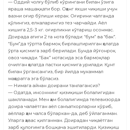
— Оддий чолғу бўлиб кўрингани билан ўзига
яраша машаққати бор. Оҳанг яхши чиқиши учун
вазни оғир бўлиши керак. Оғирини чалганда
қўлингиз, елкаларингиз тез чарчайди. Аёл
кишига 2,5-3 кг. оғирликни кўтариш осонмас.
Доирада атиги 2 та нота бўлади: “бум” ва “бак”.
“Бум”да тўртта бармоқ бирлаш­тирилган ҳолатда
ўрта қисмига зарб берилади. Бунда йўғонроқ
овоз чиқади. “Бак” нотасида эса бармоқлар
очилган ҳолатда паст­ки қисмига урилади. Қунт
билан ўргансангиз, бир йилда мукаммал
маҳоратга эга бўласиз.
— Нимага айнан доирани танлагансиз?
— Одатда, инсоннинг қизиқиши болалигидан
шаклланади. Мен ҳам болалигимда телевизорда
доира чалаётган аёл санъаткорларни кўриб,
аёллар ҳам чалса бўларкан-да, деб ўйлаганман.
Уларга ҳавас қилганман. Доирадан чиқаётган
зарб қулоғимга бошқача эшитиларди. Қизиқиш