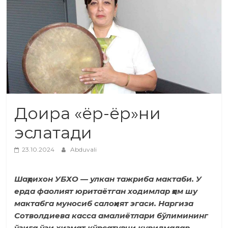
Доира «ёр-ёр»ни
эслатади
23.10.2024
Abduvali
Шаҳрихон УБХО — улкан тажриба мактаби. У
ерда фаолият юритаётган ходимлар ҳам шу
мактабга муносиб салоҳият эгаси. Наргиза
Сотволдиева касса амалиётлари бўлимининг
ўзига ўзи хизмат кўрсатувчи қурилмалар