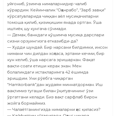
уйғониб, ўзимча нималарнидир чалиб
кўрардим. Кейинчалик “Оҳанрабо”, “Зарб завқи”
кўрсатувларида чиққан аёл мусиқачиларни
томоша қилиб, қизиқишим янада ортган. Ўша
иштиёқ шу кунгача сўнмади.
— Демак, банкдаги қўшимча мусиқа дарслари
сизни орзуингизга етказибди-да?
— Худди шундай. Бир нарсани билдимки, инсон
нимани чин дилдан хоҳласа, эртами-кечми, бир
кун келиб, ўша нарсага эришаркан. Фақат
вақти-соати етиши керак экан. Мен
болаликдаги истакларимга 42 ёшимда
эришдим. Уни рўёбга чиқарган
“Hamkorbank”дан жудаям миннатдорман. Иш
вақтимиз тугаши билан ўқитувчининг ўзи
ўргатгани келади. Биз вақт сарфлаб бирон
жойга бормаймиз.
— Чалаётганингизда нималарни ҳис қиласиз?
— Кайфиятим кўтарилади. Оҳанг чиқара