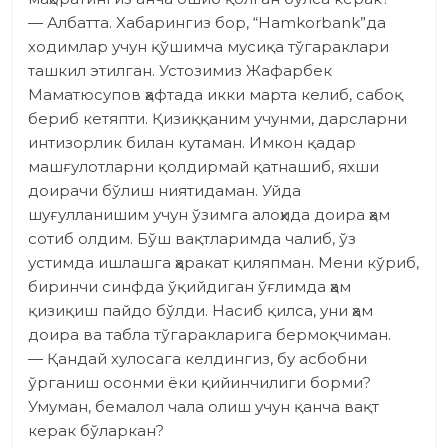
— Албатта. Хабарингиз бор, “Hamkorbank”да
ходимлар учун қўшимча мусиқа тўгараклари
ташкил этилган. Устозимиз Жафарбек
Маматюсупов ҳафтада икки марта келиб, сабоқ
бериб кетяпти. Қизиққаним учунми, дарсларни
интизорлик билан кутаман. Имкон қадар
машғулотларни қолдирмай қатнашиб, яхши
доирачи бўлиш ниятидаман. Уйда
шуғулланишим учун ўзимга алоҳида доира ҳам
сотиб олдим. Бўш вақтларимда чалиб, ўз
устимда ишлашга ҳаракат қиляпман. Мени кўриб,
биринчи синфда ўқийдиган ўғлимда ҳам
қизиқиш пайдо бўлди. Насиб қилса, уни ҳам
доира ва табла тўгаракларига бермоқчиман.
— Қандай хулосага келдингиз, бу асбобни
ўрганиш осонми ёки қийинчилиги борми?
Умуман, бемалол чала олиш учун қанча вақт
керак бўларкан?