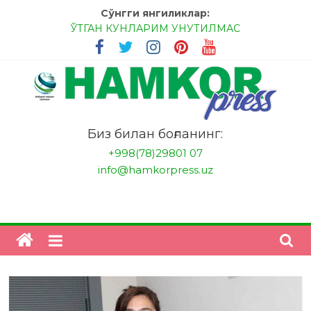
Skip
Сўнгги янгиликлар:
to
ЎТГАН КУНЛАРИМ УНУТИЛМАС
content
МЕССИ ВА РОНАЛДУ, АНА ЭНДИ ИККАЛАНГ ҲАМ
ҲУСАНОВГА ТАН БЕРИНГЛАР!
МЕҲР ОРҚАЛИ ШИФО
БАНКДА ИШЛАШ ОСОНМИ?
НАТИЖАГА ЭРИШИШ ЎЗ ҚЎЛИМИЗДА
"HamkorPress"
Биз билан боғланинг:
+998(78)29801 07
info@hamkorpress.uz