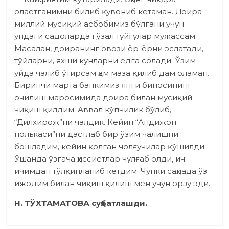
олаётганимни билиб қувониб кетаман. Доира
миллий мусиқий асбобимиз бўлгани учун
ундаги садоларда гўзал туйғулар мужассам.
Масалан, доиранинг овози ёр-ёрни эслатади,
тўйларни, яхши кунларни ёдга солади. Ўзим
уйда чалиб ўтирсам ҳам маза қилиб дам оламан.
Биринчи марта банкимиз янги биносининг
очилиш маросимида доира билан мусиқий
чиқиш қилдим. Аввал кўпчилик бўлиб,
“Дилхирож”ни чалдик. Ке­йин “Андижон
полькаси”ни дастлаб бир ўзим чалишни
бошладим, ке­йин қолган чолғучилар қўшилди.
Ўшанда ўзгача ҳиссиётлар чулғаб олди, ич-
ичимдан тўлқинланиб кетдим. Чунки саҳнада ўз
ижодим билан чиқиш қилиш мен учун орзу эди.
Н. ТЎХТАМАТОВА суҳбатлашди.