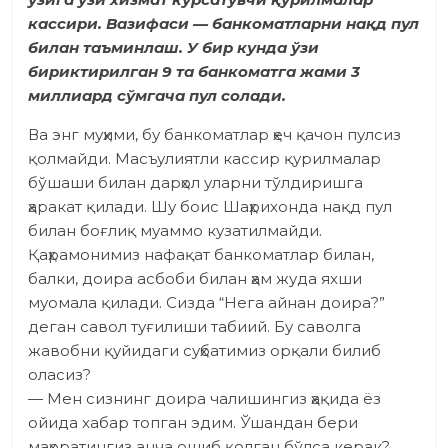
кассири. Вазифаси — банкоматларни нақд пул
билан таъминлаш. У бир кунда ўзи
бириктирилган 9 та банкоматга жами 3
миллиард сўмгача пул солади.
Ва энг муҳими, бу банкоматлар ҳеч қачон пулсиз
қолмайди. Масъулиятли кассир қурилмалар
бўшаши билан дарҳол уларни тўлдиришга
ҳаракат қилади. Шу боис Шаҳрихонда нақд пул
билан боғлиқ муаммо кузатилмайди.
Қаҳрамонимиз нафақат банкоматлар билан,
балки, доира асбоби билан ҳам жуда яхши
муомала қилади. Сизда “Нега айнан доира?”
деган савол туғилиши табиий. Бу саволга
жавобни қуйидаги суҳбатимиз орқали билиб
оласиз?
— Мен сизнинг доира чалишингиз ҳақида ёз
ойида хабар топган эдим. Ўшандан бери
маҳоратингиз анча ошиб қолган бўлса керак?