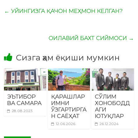
←
УЙИНГИЗГА ҚАЧОН МЕҲМОН КЕЛГАН?
ОИЛАВИЙ БАХТ СИЙМОСИ
→
Сизга ҳам ёқиши мумкин
ЭЪТИБОР
ҚАРАШЛАР
СЎЛИМ
ВА САМАРА
ИМНИ
ХОНОБОДД
ЎЗГАРТИРГА
АГИ
28.08.2023
Н САЁҲАТ
ЮТУҚЛАР
12.06.2026
26.12.2024