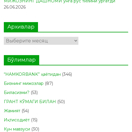
МИЖОЗНИНГ ДАШНОМИ унга рус тилини ўргатди
26.06.2026
Архивлар
Архивлар
Бўлимлар
“HAMKORBANK” ҳаётидан
(346)
Бизнинг мижозлар
(87)
Биласизми?
(53)
ГРАНТ КЎМАГИ БИЛАН
(50)
Жамият
(54)
Иқтисодиёт
(15)
Кун мавзуси
(30)