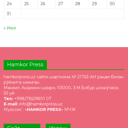
24
25
26
27
28
29
30
31
« Июл
Hamkor Press
hamkorpress.uz сайти шартнома № 21763-AH рақам билан
рўйхатга олинган.
Манзил: Андижон шаҳри, 105100, З.М.Бобур шоҳкўчаси,
53-уй.
Тел:
+998(78)29801 07
E-mail:
info@hamkorpress.uz
Муассис : «
HAMKOR PRESS
» МЧЖ