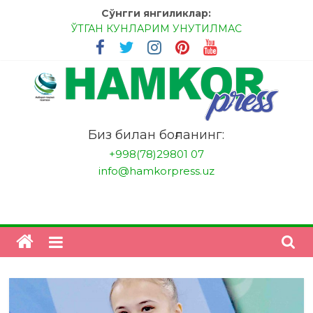
Skip
Сўнгги янгиликлар:
to
ЎТГАН КУНЛАРИМ УНУТИЛМАС
content
МЕССИ ВА РОНАЛДУ, АНА ЭНДИ ИККАЛАНГ ҲАМ
ҲУСАНОВГА ТАН БЕРИНГЛАР!
МЕҲР ОРҚАЛИ ШИФО
БАНКДА ИШЛАШ ОСОНМИ?
НАТИЖАГА ЭРИШИШ ЎЗ ҚЎЛИМИЗДА
"HamkorPress"
Биз билан боғланинг:
+998(78)29801 07
info@hamkorpress.uz