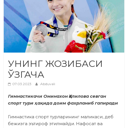
УНИНГ ЖОЗИБАСИ
ЎЗГАЧА
07.03.2023
Abduvali
Гимнастикачи Оминахон Ҳалилова севган
спорт тури ҳақида доим фахрланиб гапиради
Гимнастика спорт турларининг маликаси, деб
бежизга эътироф этилмайди. Нафосат ва