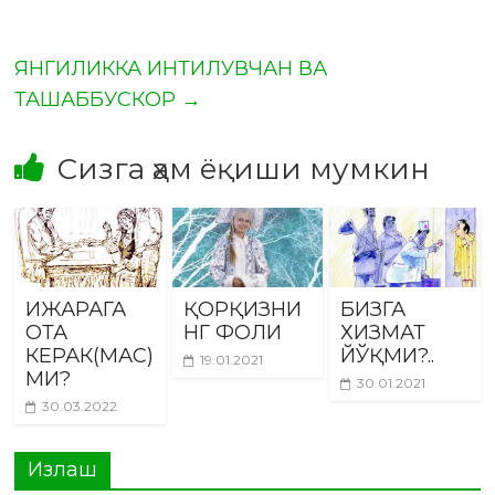
ЯНГИЛИККА ИНТИЛУВЧАН ВА
ТАШАББУСКОР
→
Сизга ҳам ёқиши мумкин
ИЖАРАГА
ҚОРҚИЗНИ
БИЗГА
ОТА
НГ ФОЛИ
ХИЗМАТ
КЕРАК(МАС)
ЙЎҚМИ?..
19.01.2021
МИ?
30.01.2021
30.03.2022
Излаш