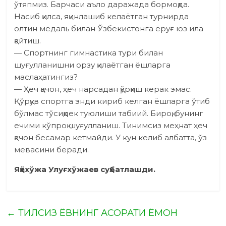
ўтяпмиз. Барчаси аъло даражада бормоқда.
Насиб қилса, яқинлашиб келаётган турнирда
олтин медаль билан Ўзбекистонга ёруғ юз ила
қайтиш.
— Спортнинг гимнастика тури билан
шуғулланишни орзу қилаётган ёшларга
маслаҳатингиз?
— Ҳеч қачон, ҳеч нарсадан қўрқиш керак эмас.
Қўрқув спорт­га энди кириб келган ёшларга ўтиб
бўлмас тўсиқдек туюлиши табиий. Бироқ, бунинг
ечими кўпроқ шуғулланиш. Тинимсиз меҳнат ҳеч
қачон бе­самар кетмайди. У кун келиб албатта, ўз
мевасини беради.
Яҳёхўжа Улуғхўжаев суҳбатлашди.
←
ТИЛСИЗ ЁВНИНГ АСОРАТИ ЁМОН