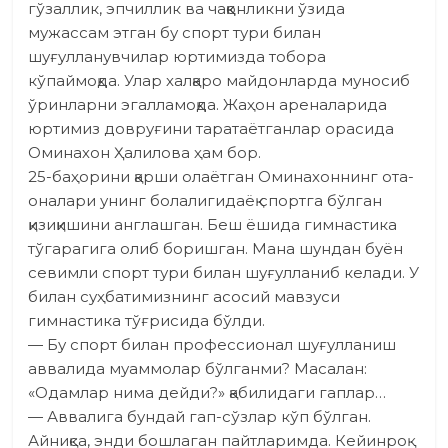
гўзаллик, эпчиллик ва чаққонликни ўзида
мужассам этган бу спорт тури билан
шуғулланувчилар юртимизда тобора
кўпаймоқда. Улар халқаро майдонларда муносиб
ўринларни эгалламоқда. Жаҳон ареналарида
юртимиз довруғини таратаётганлар орасида
Оминахон Ҳалилова ҳам бор.
25-баҳорини қарши олаётган Оминахоннинг ота-
оналари унинг болалигидаёқ спортга бўлган
қизиқишини англашган. Беш ёшида гимнастика
тўгарагига олиб боришган. Мана шундан буён
севимли спорт тури билан шуғулланиб келади. У
билан суҳбатимизнинг асосий мавзуси
гимнастика тўғрисида бўлди.
— Бу спорт билан профессионал шуғулланиш
аввалида муаммолар бўлганми? Масалан:
«Одамлар нима дейди?» қабилидаги гаплар…
— Аввалига бундай гап-сўзлар кўп бўлган.
Айниқса, энди бошлаган пайтларимда. Кейинроқ