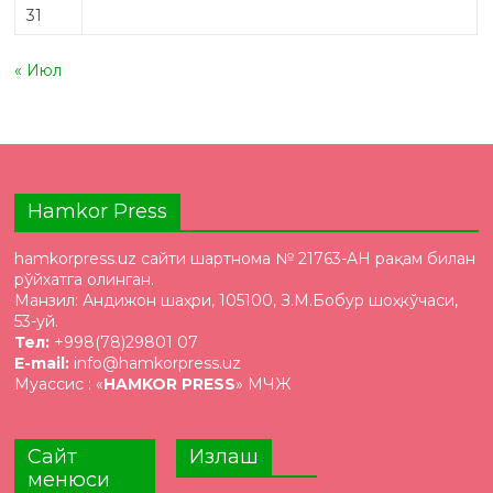
31
« Июл
Hamkor Press
hamkorpress.uz сайти шартнома № 21763-AH рақам билан
рўйхатга олинган.
Манзил: Андижон шаҳри, 105100, З.М.Бобур шоҳкўчаси,
53-уй.
Тел:
+998(78)29801 07
E-mail:
info@hamkorpress.uz
Муассис : «
HAMKOR PRESS
» МЧЖ
Сайт
Излаш
менюси