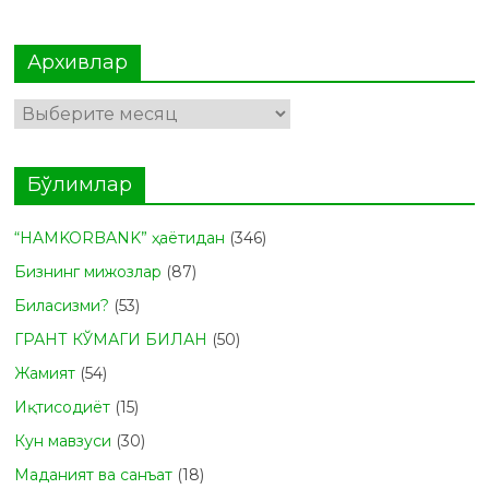
Архивлар
Архивлар
Бўлимлар
“HAMKORBANK” ҳаётидан
(346)
Бизнинг мижозлар
(87)
Биласизми?
(53)
ГРАНТ КЎМАГИ БИЛАН
(50)
Жамият
(54)
Иқтисодиёт
(15)
Кун мавзуси
(30)
Маданият ва санъат
(18)