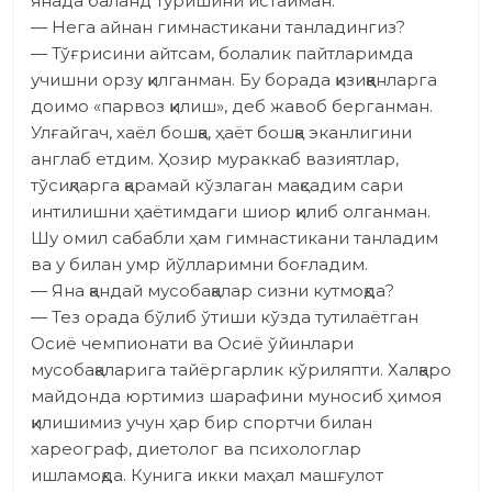
янада баланд туришини истайман.
— Нега айнан гимнастикани танладингиз?
— Тўғрисини айтсам, болалик пайтларимда
учишни орзу қилганман. Бу борада қизиққанларга
доимо «парвоз қилиш», деб жавоб берганман.
Улғайгач, хаёл бошқа, ҳаёт бошқа эканлигини
англаб етдим. Ҳозир мураккаб вазиятлар,
тўсиқларга қарамай кўзлаган мақсадим сари
интилишни ҳаётимдаги шиор қилиб олганман.
Шу омил сабаб­ли ҳам гимнастикани танладим
ва у билан умр йўлларимни боғладим.
— Яна қандай мусоба­қалар сизни кутмоқда?
— Тез орада бўлиб ўтиши кўзда тутилаётган
Осиё чемпионати ва Осиё ўйинлари
мусобақаларига тайёргарлик кўриляпти. Халқаро
майдонда юртимиз шарафини муносиб ҳимоя
қилишимиз учун ҳар бир спортчи билан
хареограф, диетолог ва психологлар
ишламоқда. Кунига икки маҳал машғулот