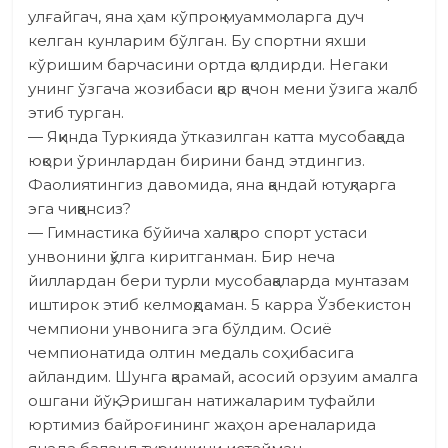
улғайгач, яна ҳам кўпроқ муаммоларга дуч
келган кунларим бўлган. Бу спортни яхши
кўришим барчасини ортда қолдирди. Негаки
унинг ўзгача жозибаси қар қачон мени ўзига жалб
этиб турган.
— Яқинда Туркияда ўтказил­ган катта мусобақада
юқори ўринлардан бирини банд этдингиз.
Фаолиятингиз давомида, яна қандай ютуқларга
эга чиққансиз?
— Гимнастика бўйича халқаро спорт устаси
унвонини қўлга киритганман. Бир неча
йиллардан бери турли мусобақаларда мунтазам
иштирок этиб келмоқдаман. 5 карра Ўзбекистон
чемпиони унвонига эга бўлдим. Осиё
чемпионатида олтин медаль соҳибасига
айландим. Шунга қарамай, асосий ор­зуим амалга
ошгани йўқ. Эришган натижаларим туфайли
юртимиз байроғининг жаҳон ареналарида