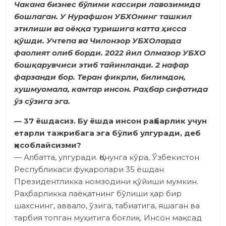
Чакана бизнес бўлими кассири лавозимида
бошлаган. У Нурафшон УБХОнинг ташкил
этилиши ва оёққа туришига катта ҳисса
қўшди. Учтепа ва Чилонзор УБХОларда
фаолият олиб борди. 2022 йил Олмазор УБХО
бошқарувчиси этиб тайинланди. 2 нафар
фарзанди бор. Теран фикрли, билимдон,
хушмуомала, камтар инсон. Раҳбар сифатида
ўз сўзига эга.
— 37 ёшдасиз. Бу ёшда инсон раҳбарлик учун
етарли тажрибага эга бўлиб улгуради, деб
ҳисоблайсизми?
— Албатта, улгуради. Қонунга кўра, Ўзбекистон
Республикаси фуқаролари 35 ёшдан
Президентликка номзодини қўйиши мумкин.
Раҳбарликка лаёқатнинг бўлиши ҳар бир
шахснинг, аввало, ўзига, табиатига, яшаган ва
тарбия топган муҳитига боғлиқ. Инсон мақсад