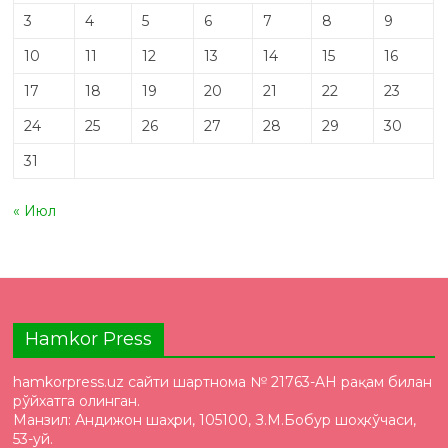
3
4
5
6
7
8
9
10
11
12
13
14
15
16
17
18
19
20
21
22
23
24
25
26
27
28
29
30
31
« Июл
Hamkor Press
hamkorpress.uz сайти шартнома № 21763-AH рақам билан
рўйхатга олинган.
Манзил: Андижон шаҳри, 105100, З.М.Бобур шоҳкўчаси,
53-уй.