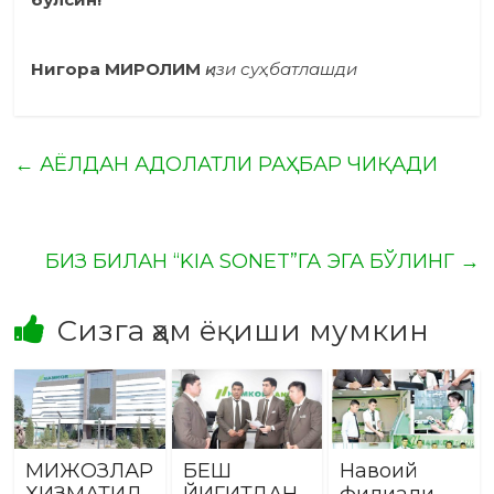
Нигора МИРОЛИМ
қизи суҳбатлашди
←
АЁЛДАН АДОЛАТЛИ РАҲБАР ЧИҚАДИ
БИЗ БИЛАН “KIA SONET”ГА ЭГА БЎЛИНГ
→
Сизга ҳам ёқиши мумкин
МИЖОЗЛАР
БЕШ
Навоий