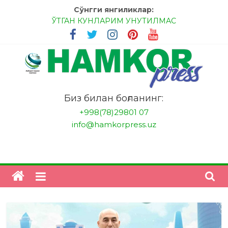
Skip
Сўнгги янгиликлар:
to
ЎТГАН КУНЛАРИМ УНУТИЛМАС
content
МЕССИ ВА РОНАЛДУ, АНА ЭНДИ ИККАЛАНГ ҲАМ
ҲУСАНОВГА ТАН БЕРИНГЛАР!
МЕҲР ОРҚАЛИ ШИФО
БАНКДА ИШЛАШ ОСОНМИ?
НАТИЖАГА ЭРИШИШ ЎЗ ҚЎЛИМИЗДА
"HamkorPress"
Биз билан боғланинг:
+998(78)29801 07
info@hamkorpress.uz