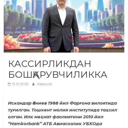
КАССИРЛИКДАН
БОШҚАРУВЧИЛИККА
15.12.2025
Abduvali
Искандар Ғаниев 1988 йил Фарғона вилоятида
туғилган. Тошкент молия институтида таҳсил
олган. Илк меҳнат фаолиятини 2010 йил
“Hamkorbank” АТБ Авиасозлик УБХОда