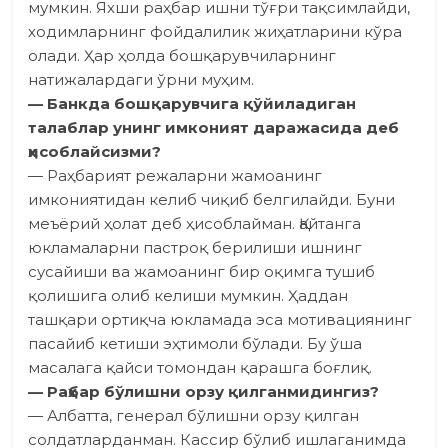
мумкин. Яхши раҳбар ишни тўғри тақсимлайди,
ходимларнинг фойдалилик жиҳатларини кўра
олади. Ҳар ҳолда бошқарувчиларнинг
натижалардаги ўрни муҳим.
— Банкда бошқарувчига қўйиладиган
талаблар унинг имконият даражасида деб
ҳисоблайсизми?
— Раҳбарият режаларни жамоа­нинг
имкониятидан келиб чиқиб белгилайди. Буни
меъёрий ҳолат деб ҳисоблайман. Қайтанга
юкламаларни пастроқ берилиши ишнинг
сусайиши ва жамоанинг бир оқимга тушиб
қолишига олиб келиши мумкин. Ҳаддан
ташқари ортиқча юкламада эса мотивация­нинг
пасайиб кетиши эҳтимоли бўлади. Бу ўша
масалага қайси томондан қарашга боғлиқ.
— Раҳбар бўлишни орзу қилганмидингиз?
— Албатта, генерал бўлишни орзу қилган
солдатларданман. Кассир бўлиб ишлаганимда