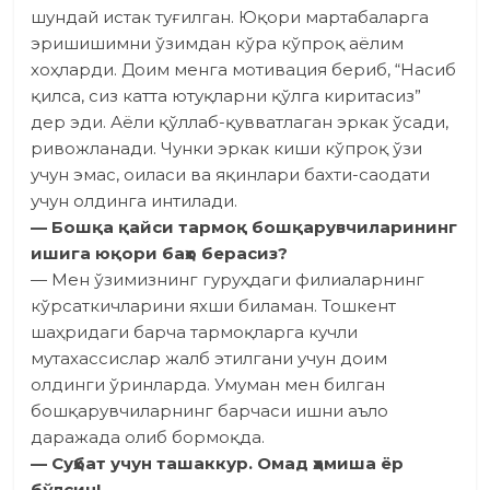
шундай истак туғилган. Юқори мартабаларга
эришишимни ўзимдан кўра кўпроқ аёлим
хоҳларди. Доим менга мотивация бериб, “Насиб
қилса, сиз катта ютуқларни қўлга киритасиз”
дер эди. Аёли қўллаб-қувватлаган эркак ўсади,
ривожланади. Чунки эркак киши кўпроқ ўзи
учун эмас, оиласи ва яқинлари бахти-саодати
учун олдинга интилади.
— Бошқа қайси тармоқ бошқарувчиларининг
ишига юқори баҳо берасиз?
— Мен ўзимизнинг гуруҳдаги филиаларнинг
кўрсаткичларини яхши биламан. Тошкент
шаҳридаги барча тармоқларга кучли
мутахассислар жалб этилгани учун доим
олдинги ўринларда. Умуман мен билган
бошқарувчиларнинг барчаси ишни аъло
даражада олиб бормоқда.
— Суҳбат учун ташаккур. Омад ҳамиша ёр
бўлсин!