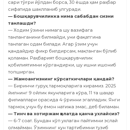
сари тўғри йўлдан борса, 30 ёшда ҳам раҳбар
сифатида шаклланиб улгуради.
— Бошқарувчиликка нима сабабдан сизни
танлашди?
— Ходим ўзини нимага шу вазифага
танланганини билмайди, уни фақатгина
танлаган одам билади. Агар ўзим учун
қандайдир фикр билдирсам, мақтанган бўлиб
қоламан. Раҳбарият бошқарувчилик
қобилиятимни кўргандирки, шу ишни ишониб
топширган.
— Жамоангизнинг кўрсаткич­лари қандай?
— Биринчи гуруҳ тармоқларига кирамиз. 2025
йилнинг 9 ойлик якунларига кўра, 11 та шаҳар
филиаллари орасида 4-ўринни эгалладик. Янги
тармоқ учун бу ёмон натижа эмас, деб биламан.
— Тинч ва хотиржам ҳолатда қанча ухлайсиз?
— 6-7 соат. Бундан кўп ухлаган пайтимни эслай
олмайман. Ўзимнинг кун тартибимни тузиб