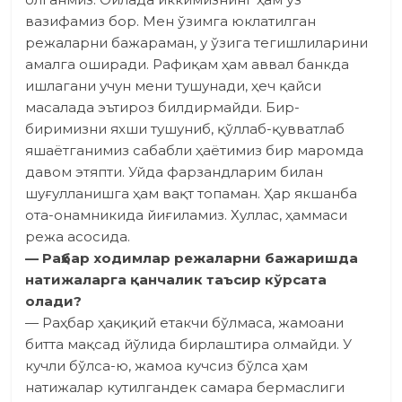
вазифамиз бор. Мен ўзимга юклатил­ган
режаларни бажа­раман, у ўзига тегишлиларини
амалга оширади. Рафиқам ҳам аввал банкда
ишлагани учун мени тушунади, ҳеч қайси
масалада эътироз билдирмайди. Бир-
биримизни яхши тушуниб, қўллаб-қувватлаб
яшаётганимиз сабабли ҳаётимиз бир маромда
давом этяпти. Уйда фарзандларим билан
шуғулланишга ҳам вақт топаман. Ҳар якшанба
ота-онамникида йиғиламиз. Хуллас, ҳаммаси
режа асосида.
— Раҳбар ходимлар режаларни бажаришда
натижаларга қанчалик таъсир кўрсата
олади?
— Раҳбар ҳақиқий етакчи бўлмаса, жамоани
битта мақсад йўлида бирлаштира олмайди. У
кучли бўлса-ю, жамоа кучсиз бўлса ҳам
натижалар кутилгандек самара бермаслиги