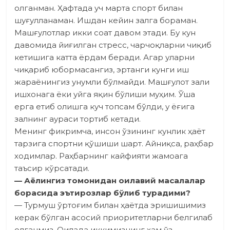
олганман. Ҳафтада уч марта спорт билан
шуғулланаман. Ишдан кейин залга бораман.
Машғулотлар икки соат давом этади. Бу кун
давомида йиғилган стресс, чарчоқларни чиқиб
кетишига катта ёрдам беради. Агар уларни
чиқариб юбормасангиз, эртанги кунги иш
жараёнингиз унумли бўлмайди. Машғулот зали
ишхонага ёки уйга яқин бўлиши муҳим. Ўша
ерга етиб олишга куч топсам бўлди, у ёғига
залнинг аураси тортиб кетади.
Менинг фикримча, инсон ўзининг кунлик ҳаёт
тарзига спортни қўшиши шарт. Айниқса, раҳбар
ходимлар. Раҳбарнинг кайфияти жамоага
таъсир кўрсатади.
— Аёлингиз томонидан оилавий масалалар
борасида эътироз­лар бўлиб турадими?
— Турмуш ўртоғим билан ҳаётда эришишимиз
керак бўлган асосий приоритетларни белгилаб
олганмиз. Оилада иккимизнинг ҳам ўз