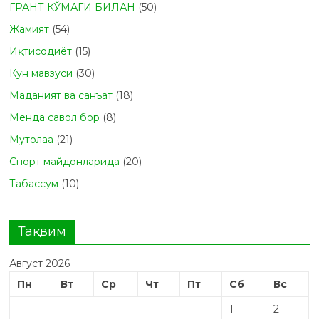
ГРАНТ КЎМАГИ БИЛАН
(50)
Жамият
(54)
Иқтисодиёт
(15)
Кун мавзуси
(30)
Маданият ва санъат
(18)
Менда савол бор
(8)
Мутолаа
(21)
Спорт майдонларида
(20)
Табасcум
(10)
Тақвим
Август 2026
Пн
Вт
Ср
Чт
Пт
Сб
Вс
1
2