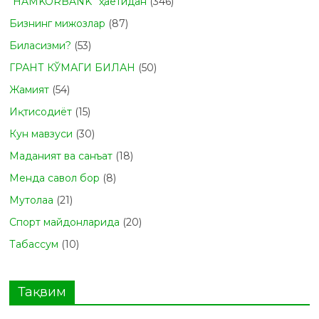
“HAMKORBANK” ҳаётидан
(346)
Бизнинг мижозлар
(87)
Биласизми?
(53)
ГРАНТ КЎМАГИ БИЛАН
(50)
Жамият
(54)
Иқтисодиёт
(15)
Кун мавзуси
(30)
Маданият ва санъат
(18)
Менда савол бор
(8)
Мутолаа
(21)
Спорт майдонларида
(20)
Табасcум
(10)
Тақвим