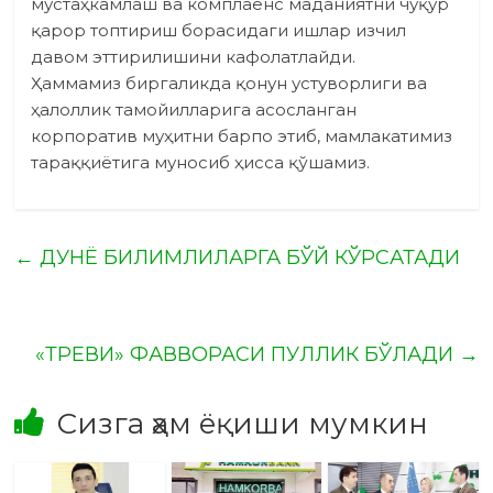
мустаҳкамлаш ва комплаенс маданиятни чуқур
қарор топтириш борасидаги ишлар изчил
давом эттирилишини кафолатлайди.
Ҳаммамиз биргаликда қонун устуворлиги ва
ҳалоллик тамо­йилларига асосланган
корпоратив муҳитни барпо этиб, мамлакатимиз
тараққиётига муносиб ҳисса қўшамиз.
←
ДУНЁ БИЛИМЛИЛАРГА БЎЙ КЎРСАТАДИ
«ТРЕВИ» ФАВВОРАСИ ПУЛЛИК БЎЛАДИ
→
Сизга ҳам ёқиши мумкин