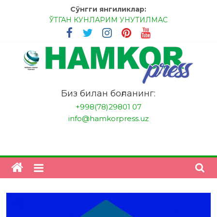
Skip
Сўнгги янгиликлар:
to
ЎТГАН КУНЛАРИМ УНУТИЛМАС
content
МЕССИ ВА РОНАЛДУ, АНА ЭНДИ ИККАЛАНГ ҲАМ
ҲУСАНОВГА ТАН БЕРИНГЛАР!
МЕҲР ОРҚАЛИ ШИФО
БАНКДА ИШЛАШ ОСОНМИ?
НАТИЖАГА ЭРИШИШ ЎЗ ҚЎЛИМИЗДА
"HamkorPress"
Биз билан боғланинг:
+998(78)29801 07
info@hamkorpress.uz