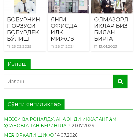
БОБУРНИН
ЯНГИ
ОЛМАЗОРЛ
Г ОРЗУСИ
ОФИСДА
ИКЛАР БИЗ
БОБУРДЕК
ИЛК
БИЛАН
БЎЛИШ
МИЖОЗ
БИРГА
25.02.2025
26.01.2024
13.01.2023
Излаш
Сўнги янгиликлар
МЕССИ ВА РОНАЛДУ, АНА ЭНДИ ИККАЛАНГ ҲАМ
ҲУСАНОВГА ТАН БЕРИНГЛАР!
21.07.2026
МЕҲР ОРҚАЛИ ШИФО
14.07.2026