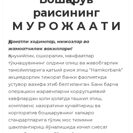
раисининг
М У Р О Ж А А Т И
Ҳурматли ходимлар, мижозлар ва
жамоатчилик вакиллари!
Қонунийлик, ошкоралик, манфаатлар
тўқнашувининг олдини олиш ва жавобгарлик
тамо­йилларига қатъий риоя этиш “Hamkorbank”
акциядорлик тижорат банки фаолиятида
устувор вазифа этиб белгиланган. Банк барча
операцион жараёнларни коррупциявий
хавфлардан ҳоли ҳолатда ташкил этиш,
комплаенс назоратини кучайтириш ва
корпоратив бошқарувнинг халқаро
стандартларига тўлиқ мос тизимни
шакллантириш йўналишида изчил сиёсат