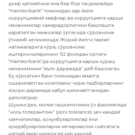
доир қатъиятини яна бир бор тасдиқлайди.
“Hamkorbank” томонидан ҳар йили
коррупциявий хавфлар ва коррупцияга қарши
механизмлар самарадорлигини баҳолашга
қаратилган мижозлар ўртасида сўровнома
ўтказиб келинмоқда. Жорий йилги таҳлил
натижаларига кўра, сўровнома
иштирокчиларининг 92 фоиздан ортиғи
“Hamkorbank”да коррупцияга қарши кураш
механизмини “аъло даражада” деб баҳолаган.
Бу кўрсаткич банк томонидан амалга
оширилаётган комплаенс чора-тадбирларнинг
юқори даражада қабул қилинаётганидан
далолатдир.
Шунингдек, молия ташкилотимиз ўз фаолиятида
“ноль толерант­лик” (zero tolerance) ҳеч қандай
камчиликлар, қонунбузарликлар ёки
қоидабузарликларни кечирмаслик сиёсатига
қатъий амал қилади ва ҳар қандай