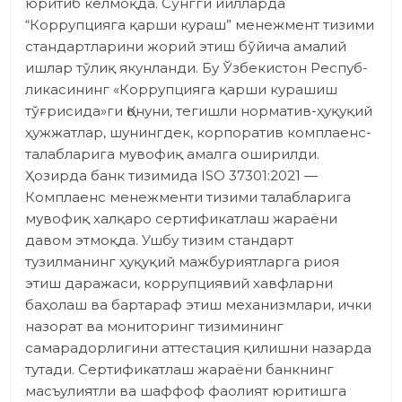
юритиб келмоқда. Сўнгги йилларда
“Коррупцияга қарши кураш” менежмент тизими
стандартларини жорий этиш бўйича амалий
ишлар тўлиқ якунланди. Бу Ўзбекистон Респуб­
ликасининг «Коррупцияга қарши курашиш
тўғрисида»ги Қонуни, тегишли норматив-ҳуқуқий
ҳужжатлар, шунингдек, корпоратив комплаенс­
талабларига мувофиқ амалга оширилди.
Ҳозирда банк тизимида ISO 37301:2021 —
Комплаенс менежменти тизими талабларига
мувофиқ халқаро сертификатлаш жараёни
давом этмоқда. Ушбу тизим стандарт
тузилманинг ҳуқуқий мажбуриятларга риоя
этиш даражаси, коррупциявий хавфларни
баҳолаш ва бартараф этиш механизмлари, ички
назорат ва мониторинг тизимининг
самарадорлигини аттестация қилишни назарда
тутади. Сертификатлаш жараёни банкнинг
масъулиятли ва шаффоф фаолият юритишга