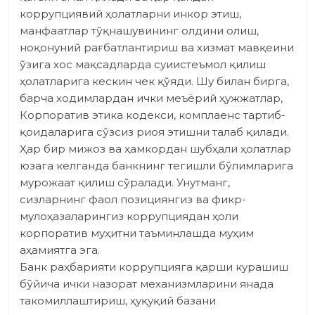
коррупциявий ҳолатларни инкор этиш,
манфаатлар тўқнашувининг олдини олиш,
ноқонуний рағбатлантириш ва хизмат мавқеини
ўзига хос мақсадларда суиистеъмол қилиш
ҳолатларига кескин чек қўяди. Шу билан бирга,
барча ходимлардан ички меъёрий ҳужжатлар,
Корпоратив этика кодекси, комплаенс тартиб-
қоидаларига сўзсиз риоя этишни талаб қилади.
Ҳар бир мижоз ва ҳамкордан шубҳали ҳолатлар
юзага келганда банкнинг тегишли бўлимларига
мурожаат қилиш сўралади. Унутманг,
сизларнинг фаол позициянгиз ва фикр-
мулоҳазаларингиз коррупциядан ҳоли
корпоратив муҳитни таъминлашда муҳим
аҳамиятга эга.
Банк раҳбарияти коррупцияга қарши курашиш
бўйича ички назорат механизмларини янада
такомиллаштириш, ҳуқуқий базани