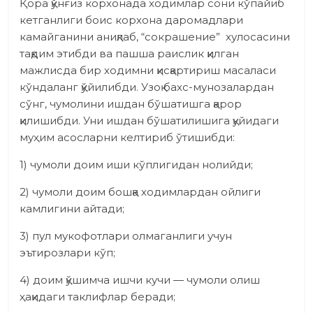
Қора қўнғиз корхонада ходимлар сони кўпайиб
кетганлиги боис корхона даромадлари
камайганини аниқлаб, “сокрашение” хулосасини
тақдим этибди ва пашша раислик қилган
мажлисда бир ходимни қисқартириш масаласи
кўндаланг қўйилибди. Узоқ бахс-мунозалардан
сўнг, чумолини ишдан бўшатишга қарор
қилишибди. Уни ишдан бўшатилишига қуйидаги
муҳим асосларни келтириб ўтишибди:
1) чумоли доим иши кўплигидан нолийди;
2) чумоли доим бошқа ходимлардан ойлиги
камлигини айтади;
3) пул мукофотлари олмаганлиги учун
эътирозлари кўп;
4) доим қўшимча ишчи кучи — чумоли олиш
ҳақидаги таклифлар беради;