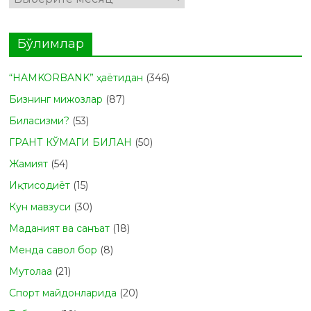
Бўлимлар
“HAMKORBANK” ҳаётидан
(346)
Бизнинг мижозлар
(87)
Биласизми?
(53)
ГРАНТ КЎМАГИ БИЛАН
(50)
Жамият
(54)
Иқтисодиёт
(15)
Кун мавзуси
(30)
Маданият ва санъат
(18)
Менда савол бор
(8)
Мутолаа
(21)
Спорт майдонларида
(20)