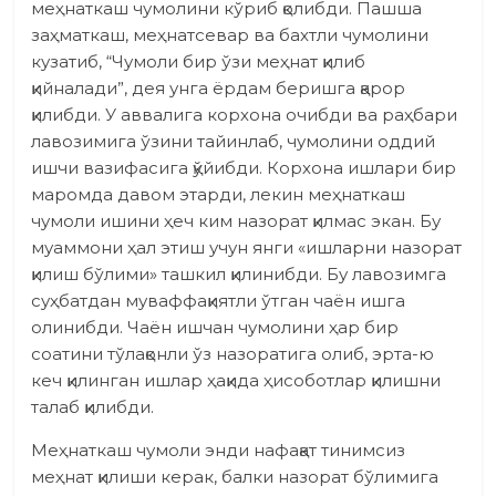
меҳнаткаш чумолини кўриб қолибди. Пашша
заҳматкаш, меҳнатсевар ва бахтли чумолини
кузатиб, “Чумоли бир ўзи меҳнат қилиб
қийналади”, дея унга ёрдам беришга қарор
қилибди. У аввалига корхона очибди ва раҳбари
лавозимига ўзини тайинлаб, чумолини оддий
ишчи вазифасига қўйибди. Корхона ишлари бир
маромда давом этарди, лекин меҳнаткаш
чумоли ишини ҳеч ким назорат қилмас экан. Бу
муаммони ҳал этиш учун янги «ишларни назорат
қилиш бўлими» ташкил қилинибди. Бу лавозимга
суҳбатдан муваффақиятли ўтган чаён ишга
олинибди. Чаён ишчан чумолини ҳар бир
соатини тўлақонли ўз назоратига олиб, эрта-ю
кеч қилинган ишлар ҳақида ҳисоботлар қилишни
талаб қилибди.
Меҳнаткаш чумоли энди нафақат тинимсиз
меҳнат қилиши керак, балки назорат бўлимига