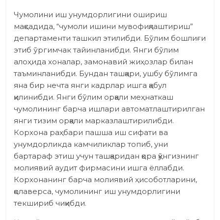
Чумолини иш унумдорлигини ошириш
мақсадида, “чумоли ишини мувофиқлаштириш”
департаменти ташкил этилибди. Бўлим бошлиғи
этиб ўргимчак тайинланибди. Янги бўлим
алоҳида хоналар, замонавий жиҳозлар билан
таъминланибди. Бундан ташқари, ушбу бўлимга
яна бир нечта янги кадрлар ишга қабул
қилинибди. Янги бўлим орқали меҳнаткаш
чумолининг барча ишлари автоматлаштирилган
янги тизим орқали марказлаштирилибди.
Корхона раҳбари пашша иш сифати ва
унумдорликда камчиликлар топиб, уни
бартараф этиш учун ташқаридан қора қўнгизнинг
молиявий аудит фирмасини ишга ёллабди.
Корхонанинг барча молиявий ҳисоботларини,
қолаверса, чумолининг иш унумдорлигини
текшириб чиқибди.