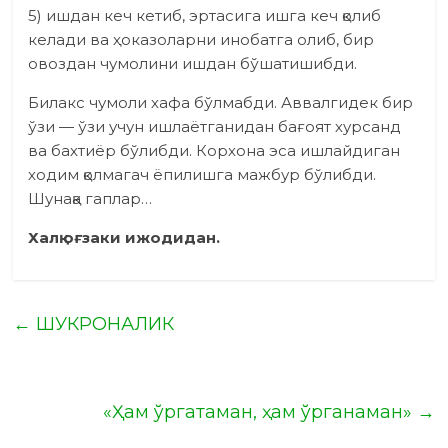
5) ишдан кеч кетиб, эртасига ишга кеч қолиб
келади ва ҳоказоларни инобатга олиб, бир
овоздан чумолини ишдан бўшатишибди.
Билакс чумоли хафа бўлмабди. Аввалгидек бир
ўзи — ўзи учун ишлаётганидан бағоят хурсанд
ва бахтиёр бўлибди. Корхона эса ишлайдиган
ходим қолмагач ёпилишга мажбур бўлибди.
Шунақа гаплар…
Халқ оғзаки ижодидан.
←
ШУКРОНАЛИК
«Ҳам ўргатаман, ҳам ўрганаман»
→