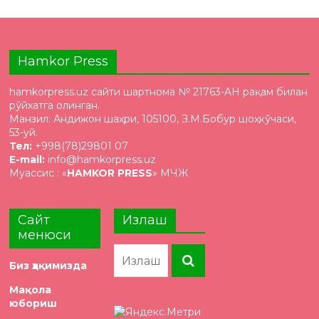
Hamkor Press
hamkorpress.uz сайти шартнома № 21763-AH рақам билан
рўйхатга олинган.
Манзил: Андижон шаҳри, 105100, З.М.Бобур шоҳкўчаси,
53-уй.
Тел:
+998(78)29801 07
E-mail:
info@hamkorpress.uz
Муассис : «
HAMKOR PRESS
» МЧЖ
Сайт
Излаш
менюси
Биз ҳақимизда
Мақола
юбориш