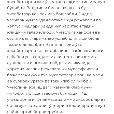
ҳисоботларни ҳам ўз вақтида тақдим этиши зарур
бўлибди. Вақт ўтиши билан пашшага бу
ҳисоботлар камлик қила бошлабди. Энди у
чаёндан чумолидан эртанги кун режалари ва
келгуси ишлари ҳақида йўл харитаси тақдим
қилишини талаб қилибди. Чумолига хайфсан ва
ойлигидан жарималар ушлаб қолиниши билан
таҳдид қилишибди. Чаённинг бир ўзи
ҳисоботларни текшириб чиқишга қийналганлиги
сабабли унга ёрдамчи асистент лавозимига
суваракни ишга олишибди. Йил якунида
корхона йиллик режаларини муваффақиятли
бажаргани учун пул мукофотлари пашша, чаён
ва суварак ўртасида тақсимлаб олинибди.
Чумолини эса ишдаги камчиликлари учун
мукофот пулидан маҳрум бўлибди. Иш
унумдорлиги кўпаймасада, аммо ҳисоботлар ва
бошқа ҳужжатларни тўлдириш (бюрократия) кун
сайин ортиб бораверибди.