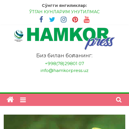
Skip
Сўнгги янгиликлар:
to
ЎТГАН КУНЛАРИМ УНУТИЛМАС
content
МЕССИ ВА РОНАЛДУ, АНА ЭНДИ ИККАЛАНГ ҲАМ
ҲУСАНОВГА ТАН БЕРИНГЛАР!
МЕҲР ОРҚАЛИ ШИФО
БАНКДА ИШЛАШ ОСОНМИ?
НАТИЖАГА ЭРИШИШ ЎЗ ҚЎЛИМИЗДА
"HamkorPress"
Биз билан боғланинг:
+998(78)29801 07
info@hamkorpress.uz