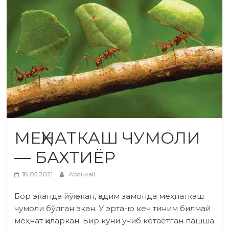
МЕҲНАТКАШ ЧУМОЛИ
— БАХТИЁР
18.05.2021
Abduvali
Бор эканда йўқ экан, қадим замонда меҳнаткаш
чумоли бўлган экан. У эрта-ю кеч тиним билмай
меҳнат қиларкан. Бир куни учиб кетаётган пашша