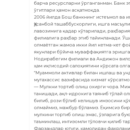
барча ресурсларни ўрганганман. Банк 
ўгитлари ҳамон асқатмоқда.
2006 йилда Бош банкнинг истеъмол ва и
Ҳусанбой ташаббускорлиги, ишга масъул
лавозимига қадар кўтарилади, раҳбария
филиалига раҳбар этиб тайинланади. Ўш
олмаётган жамоа икки йил кетма-кет ф
якунлари бўйи­ча муваффақиятга эришга
Нодирабегим филиали ва Андижон вило
ҳам иқтисодий салоҳиятини кўрсата олга
“Муаммоли активлар билан ишлаш ва унд
мутахассис вазифасида хизмат кўрсатмо
— Мулкни тортиб олиш охирги чора. Ми
танишади, ақл-идрокига таяниб тўлай о
билиб, рози бўлиб келишув имзосини қў
олмаймиз, мажбур бўламиз. Ёқимсиз би
мулкини тортиб олиш эмас, ўзларига бу
таъминлаш, интизомли тўловчи қилиб та
Фарзандлар ютуғи, камолидан фахрланиш