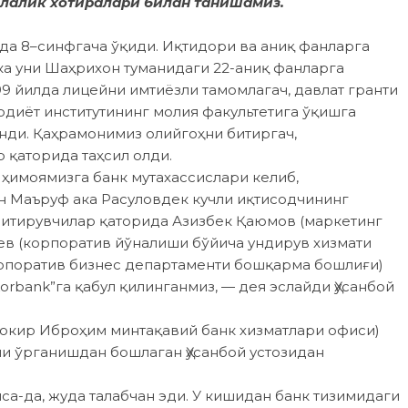
олалик хотиралари билан танишамиз.
бда 8–синфгача ўқиди. Иқтидори ва аниқ фанларга
ка уни Шаҳрихон туманидаги 22-аниқ фанларга
999 йилда лицейни имтиёзли тамомлагач, давлат гранти
диёт институтининг молия факультетига ўқишга
нди. Қаҳрамонимиз олийгоҳни битиргач,
 қаторида таҳсил олди.
имоямизга банк мутахассислари келиб,
н Маъруф ака Расуловдек кучли иқтисодчининг
 битирувчилар қаторида Азизбек Қаюмов (маркетинг
 (корпоратив йўналиши бў­йича ундирув хизмати
орпоратив бизнес департаменти бошқарма бошлиғи)
orbank”га қабул қилинганмиз, — дея эслайди Ҳусанбой
окир Иброҳим минтақавий банк хизматлари офиси)
и ўрганишдан бошлаган Ҳусанбой устозидан
са-да, жуда талабчан эди. У кишидан банк тизимидаги