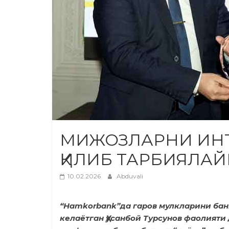
МИЖОЗЛАРНИ ИН
ҚИЛИБ ТАРБИЯЛА
10.02.2026
Abduvali
“Hamkorbank”да гаров мулкларини бан
келаётган Ҳусанбой Турсунов фаолияти