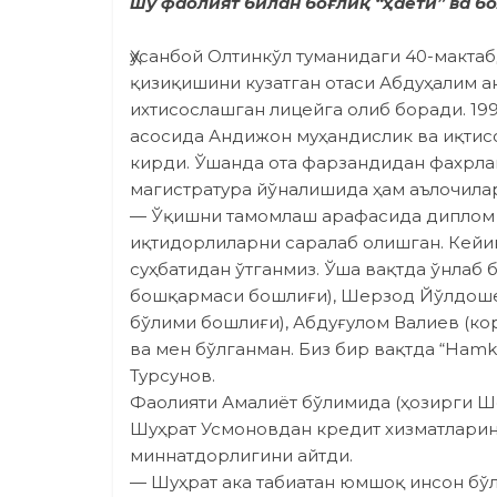
шу фаолият билан боғлиқ “ҳаёти” ва б
Ҳусанбой Олтинкўл туманидаги 40-макта
қизиқишини кузатган отаси Абдуҳалим а
ихтисос­лаш­ган лицейга олиб боради. 1
асосида Андижон муҳандислик ва иқтисо
кирди. Ўшанда ота фарзандидан фахрла
магистратура йўналишида ҳам аълочилар
— Ўқишни тамомлаш арафасида диплом ҳ
иқтидорлиларни саралаб олишган. Кейи
суҳбатидан ўтганмиз. Ўша вақтда ўнлаб
бошқармаси бошлиғи), Шерзод Йўлдошев
бўлими бошлиғи), Абдуғулом Валиев (к
ва мен бўлганман. Биз бир вақтда “Hamk
Турсунов.
Фаолияти Амалиёт бўлимида (ҳозирги Ш
Шуҳрат Усмоновдан кредит хизматларин
миннатдорлигини айтди.
— Шуҳрат ака табиатан юмшоқ инсон бўл