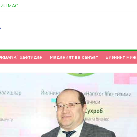
ТИЛМАС
А ЭНДИ ИККАЛАНГ ҲАМ ҲУСАНОВГА ТАН БЕРИНГЛАР!
НМИ?
З ҚЎЛИМИЗДА
RBANK” ҳаётидан
Маданият ва санъат
Бизнинг миж