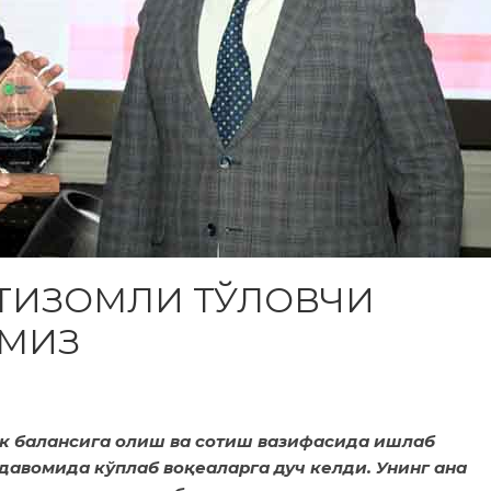
ТИЗОМЛИ ТЎЛОВЧИ
ЙМИЗ
к балансига олиш ва сотиш вазифасида ишлаб
 давомида кўплаб воқеаларга дуч келди. Унинг ана