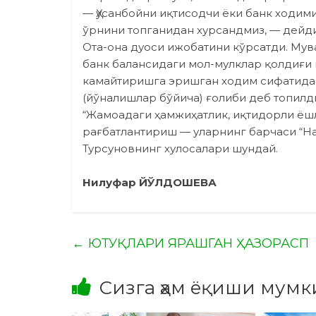
— Ҳусанбойни иқтисодчи ёки банк ходими
ўрнини топганидан хурсандмиз, — дейди
Ота-она дуоси ижобатини кўрсатди. Мув
банк балансидаги мол-мулклар қолдиғи 
камайтиришга эришган ходим сифатида 
(йўналишлар бўйича) ғолиби деб топилд
“Жамоадаги ҳамжиҳатлик, иқти­дор­ли ё
рағбатлантириш — уларнинг барчаси “H
Турсуновнинг хулосалари шундай.
Нилуфар ЙЎЛДОШЕВА
←
ЮТУҚЛАРИ ЯРАШГАН ҲАЗОРАСП
Сизга ҳам ёқиши мумк