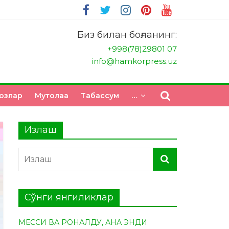
Биз билан боғланинг:
+998(78)29801 07
info@hamkorpress.uz
озлар
Мутолаа
Табасcум
…
Излаш
Сўнги янгиликлар
МЕССИ ВА РОНАЛДУ, АНА ЭНДИ