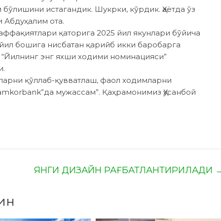
 бўлишини истагандик. Шукрки, кўрдик. Ҳаётда ўз
 Абдуҳалим ота.
аффақиятлари қаторига 2025 йил якунлари бўйича
йил бошига нисбатан қарийб икки баробарга
“Йилнинг энг яхши ходими номинацияси”
и.
шларни қўллаб-қувватлаш, фаол ходимларни
amkorbank”да мужассам”. Қаҳрамонимиз Ҳусанбой
ЯНГИ ДИЗАЙН РАҒБАТЛАНТИРИЛАДИ
ин