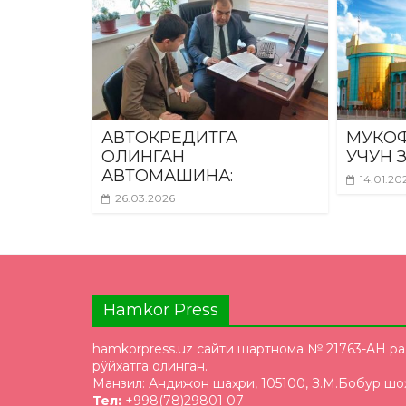
АВТОКРЕДИТГА
МУКОФ
ОЛИНГАН
УЧУН 
АВТОМАШИНА:
14.01.20
26.03.2026
Hamkor Press
hamkorpress.uz сайти шартнома № 21763-AH р
рўйхатга олинган.
Манзил: Андижон шаҳри, 105100, З.М.Бобур шоҳ
Тел:
+998(78)29801 07