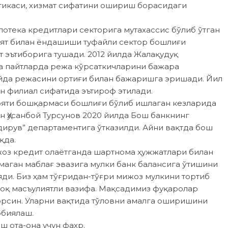
этикаси, хизмат сифатини ошириш борасидаги
потека кредитлари секторига мутахассис бўлиб ўтган
ият билан ёндашиши туфайли сектор бошлиғи
т эътиборига тушади. 2012 йилда Жалақудуқ
а пайт­ларда режа кўрсаткичларини бажара
ойда режасини ортиғи билан бажаришга эришади. Йил
н филиал сифатида эътироф этилади.
яти бошқармаси бошлиғи бўлиб ишлаган кезларида
н Ҳусанбой Турсунов 2020 йилда Бош банкнинг
ирув” департаментига ўтказилди. Айни вақтда бош
қда.
жоз кредит олаётганда шартнома ҳужжатлари билан
лмаган маблағ эвазига мулки банк балансига ўтишини
яди. Биз ҳам тўғридан-тўғри мижоз мулкини тортиб
роқ масъулиятли вазифа. Мақсадимиз фуқаролар
юрсин. Уларни вақтида тўловни амалга оширишини
рбиялаш.
 ота-она учун фахр.