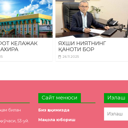
ОТ КЕЛАЖАК
ЯХШИ НИЯТНИНГ
ЗАХИРА
ҚАНОТИ БОР
25
26.11.2025
Сайт менюси
Излаш
ақам билан
Биз ҳақимизда
Мақола юбориш
кўчаси, 53-уй.