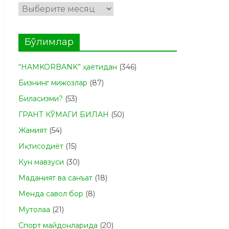
Архивлар
Бўлимлар
“HAMKORBANK” ҳаётидан
(346)
Бизнинг мижозлар
(87)
Биласизми?
(53)
ГРАНТ КЎМАГИ БИЛАН
(50)
Жамият
(54)
Иқтисодиёт
(15)
Кун мавзуси
(30)
Маданият ва санъат
(18)
Менда савол бор
(8)
Мутолаа
(21)
Спорт майдонларида
(20)