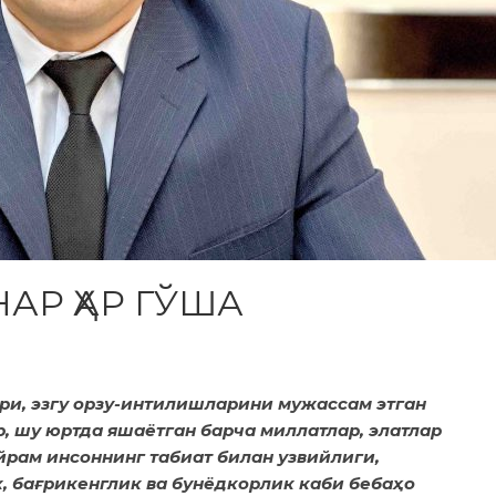
АР ҲАР ГЎША
лари, эзгу орзу-интилишларини мужассам этган
р, шу юртда яшаётган барча миллатлар, элатлар
айрам инсоннинг табиат билан узвийлиги,
к, бағрикенглик ва бунёдкорлик каби бебаҳо