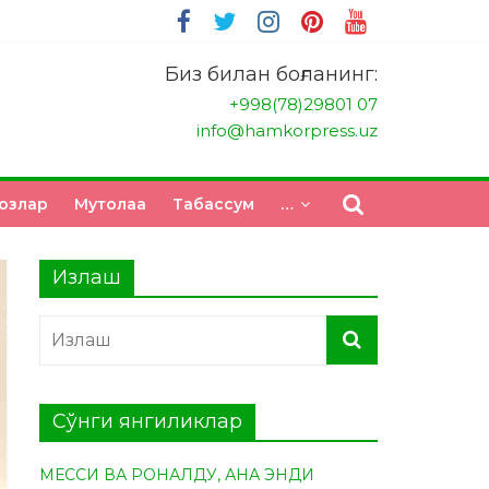
Биз билан боғланинг:
+998(78)29801 07
info@hamkorpress.uz
озлар
Мутолаа
Табасcум
…
Излаш
Сўнги янгиликлар
МЕССИ ВА РОНАЛДУ, АНА ЭНДИ