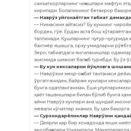
санъаткорларнинг чиқишлари мафтун эта
киритади. Болаликнинг бетакрор баҳори 
— Наврўз уйғонаётган табиат демакд
— Нимасини айтасиз? Бу куннинг чиройи
бордек, гўё. Ердан аста бош кўтараётга
талпинади. Қушларнинг чуғур-чуғурида 
бахтиёр яшашга, орзу-умидларни рўёбга
Зеро, табиатдаги янгиланишлар одамла
жисмида шижоат балқиб турибди. Бу ўз-
— Бу кун кексаларни йўқловга шошам
— Наврўзни меҳр-оқибат тантанаси дей
ўргатганидек, байрам кунлари кексалар
бунга одатланганман. Ёши улуғларимизн
ҳаёт ташвишлари билан бўлиб бунга ҳамма
айни Наврўз кунлари ана шундай инсон
мевали кўчатлар экамиз. Бу ҳам баҳорга 
— Сурхондарёликлар Наврўзни қанда
— Деярли ҳар бир хонадонда яхши ниятл
мусобақалари ўтказилади. Маҳаллаларда 