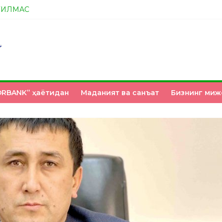
ТИЛМАС
А ЭНДИ ИККАЛАНГ ҲАМ ҲУСАНОВГА ТАН БЕРИНГЛАР!
НМИ?
З ҚЎЛИМИЗДА
RBANK” ҳаётидан
Маданият ва санъат
Бизнинг миж