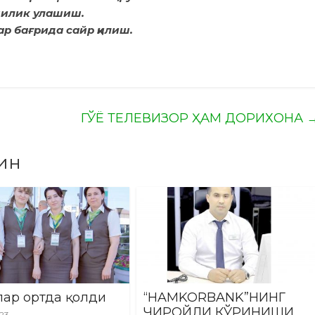
шилик улашиш.
р бағрида сайр қилиш.
ГЎЁ ТЕЛЕВИЗОР ҲАМ ДОРИХОНА
ин
ар ортда қолди
“HAMKORBANK”НИНГ
ЧИРОЙЛИ КЎРИНИШИ
023