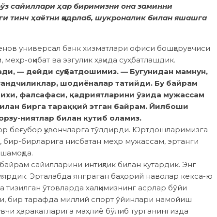
ўз сайиллари ҳар биримизни она заминни
нги тинч ҳаётни қадрлаб, шукроналик билан яшашга
нов универсал банк хизматлари офиси бошқарувчиси
меҳр-оқибат ва эзгулик ҳақида суҳбатлашдик.
ди, — дейди суҳбатдошимиз. — Бугунидан мамнун,
рсандчиликлар, шодиёналар татийди. Бу байрам
рихи, фалсафаси, қадриятларини ўзида мужассам
 билан бирга тараққий этган байрам. Йилбоши
 орзу-ниятлар билан кутиб оламиз.
ор беғубор қувончларга тўлдирди. Юртдошларимизга
и, бир-бирларига нисбатан меҳр мужассам, эртанги
шамоқда.
байрам сайилларини интиқлик билан кутардик. Энг
иярдик. Эрталабда янграган баҳорий наволар кекса-ю
 тизилган ўтовларда халқимизнинг асрлар бўйи
ри, бир тарафда миллий спорт ўйинлари намойиш
увчи ҳаракатларига маҳлиё бўлиб турганингизда