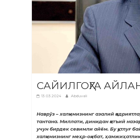
САЙИЛГОҲГА АЙЛАН
13.03.2024
Abduvali
Наврўз – халқимизнинг азалий қадрият
тантана. Миллати, динидан қатъий наза
учун бирдек севимли айём. Бу қутлуғ б
халқимизнинг меҳр-оқибат, ҳамжиҳатли