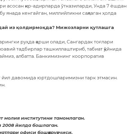
ри асосан қир-адирларда ўтказиларди, Унда 7 ёшдан
бу янада кенгайган, миллийликни сақлаган ҳолда
ндай из қолдирмоқда? Мижозларни қутлашга
рингки руҳда қарши олади, Сангардак тоғлари
оавий тадбирлар ташкиллаштириб, табиат қўйнида
ймиз, албатта. Банкимизнинг коорпоратив
т йил давомида юртдошларимизни тарк этмасин.
ин.
т молия институтини тамомлаган.
 2008 йилда бошлаган.
матлари офиси бошқарувчиси.