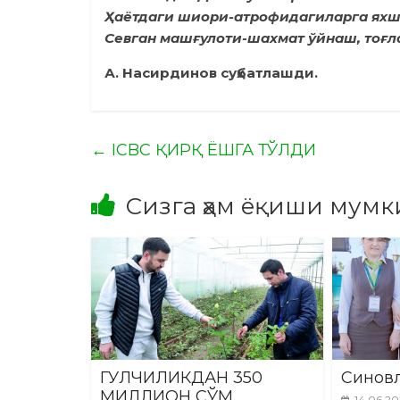
Ҳаётдаги шиори-атрофидагиларга ях
Севган машғулоти-шахмат ўйнаш, тоғла
А. Насирдинов суҳбатлашди.
←
ICBC ҚИРҚ ЁШГА ТЎЛДИ
Сизга ҳам ёқиши мумк
ГУЛЧИЛИКДАН 350
Синовл
МИЛЛИОН СЎМ
14.06.2