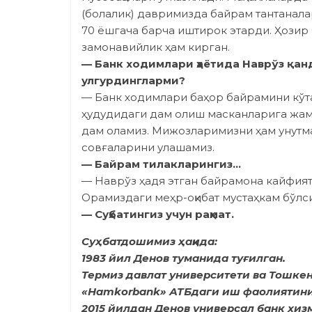
(болалик) давримизда байрам тантанала
70 ёшгача барча иштирок этарди. Ҳозир 
замонавийлик ҳам кирган.
— Банк ходимлари ҳаётида Наврўз қа
улгурдингларми?
— Банк ходимлари баҳор байрамини кўта
ҳудудидаги дам олиш масканларига жам
дам оламиз. Мижозларимизни ҳам унутма
совғаларини улашамиз.
— Байрам тилакларингиз…
— Наврўз ҳадя этган байрамона кайфия
Орамиздаги меҳр-оқибат мустаҳкам бўлс
— Суҳбатингиз учун раҳмат.
Суҳбатдошимиз ҳақида:
1983 йил Денов туманида туғилган.
Термиз давлат университети ва Тошкен
«Hamkorbank» АТБдаги иш фаолиятини
2015 йилдан Денов универсал банк хиз