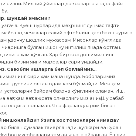
ди сизни. Миллий ўйинлар давраларга янада файз
бу.
ир. Шундай эмасми?
 ўзгача. Қуёш нурларида меҳрнинг сўнмас тафти
н майса-ю, чечаклар сахий офтобнинг ҳаётбахш нурига
ҳам қувончу шодлик мужассам. Инсонлар кўнглида
 чиқаришга бўлган ишончу интилиш янада ортган.
р дилига ҳам кўчган. Ҳар бир юртдошимизнинг
ўзидан бизни янги марралар сари ундайди.
из. Савобли ишларга бел боғлаймиз…
ишимизнинг сири ҳам мана шунда. Боболаримиз
нинг дуосини олган одам кам бўлмайди. Мен ҳам
и, устозларни байрам баҳона кўнглини оламан. Иш,
 вақт ҳам вақт ажрата олмаслигимиз аниқ. Шу сабаб
лар олдига шошаман. Яна фарзандларим билан
хос.
й нишонлайди? Ўзига хос томонлари нимада?
ар билан сумалак тайёрланади, кўпкари ва кураш
футбол мусобақалари ҳам анъанага айланган. Ёшлик