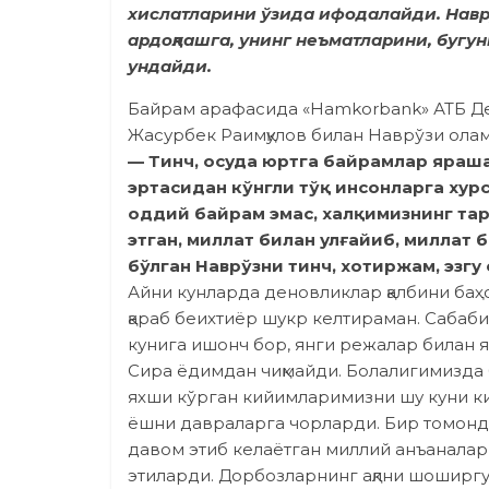
хислатларини ўзида ифодалайди. Навр
ардоқлашга, унинг неъматларини, бугу
ундайди.
Байрам арафасида «Hamkorbank» АТБ Де
Жасурбек Раимқулов билан Наврўзи олам, 
— Тинч, осуда юртга байрамлар яраша
эртасидан кўнгли тўқ инсонларга ху
оддий байрам эмас, халқимизнинг та
этган, миллат билан улғайиб, миллат
бўлган Наврўзни тинч, хотиржам, эзгу
Айни кунларда деновликлар қалбини баҳ
қараб беихтиёр шукр келтираман. Сабаб
кунига ишонч бор, янги режалар билан я
Сира ёдимдан чиқмайди. Болалигимиз­да 
яхши кўрган кийимларимизни шу куни к
ёшни давраларга чорларди. Бир томонда
давом этиб келаётган миллий анъанала
этиларди. Дорбоз­ларнинг ақлни шоширг