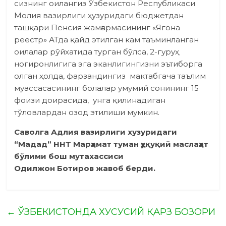
сизнинг оилангиз Ўзбекистон Республикаси
Молия вазирлиги ҳузуридаги бюджетдан
ташқари Пенсия жамғармасининг «Ягона
реестр» АТда қайд этилган кам таъминланган
оилалар рўйхатида турган бўлса, 2-гуруҳ
ногиронлигига эга эканлигингизни эътиборга
олган ҳолда, фарзандингиз мактабгача таълим
муассасасининг болалар умумий сонининг 15
фоизи доирасида, унга қилинадиган
тўловлардан озод этилиши мумкин.
Саволга
Адлия вазирлиги хузуридаги
“Мадад” ННТ Марҳамат туман ҳуқуқий маслаҳат
бўлими бош мутахассиси
Одилжон Ботиров жавоб берди.
←
ЎЗБЕКИСТОНДА ХУСУСИЙ ҚАРЗ БОЗОРИ