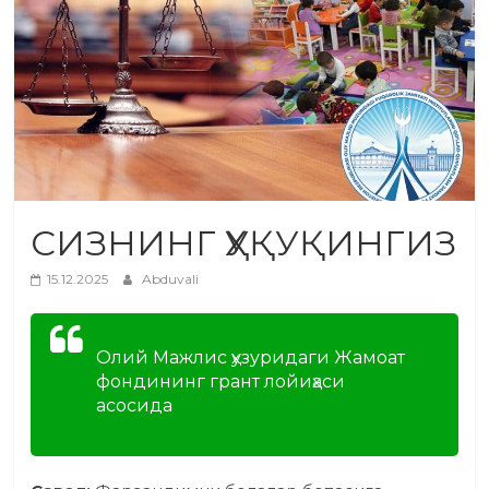
СИЗНИНГ ҲУҚУҚИНГИЗ
15.12.2025
Abduvali
Олий Мажлис ҳузуридаги Жамоат
фондининг грант лойиҳаси
асосида