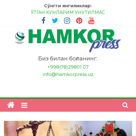
Skip
Сўнгги янгиликлар:
to
ЎТГАН КУНЛАРИМ УНУТИЛМАС
content
МЕССИ ВА РОНАЛДУ, АНА ЭНДИ ИККАЛАНГ ҲАМ
ҲУСАНОВГА ТАН БЕРИНГЛАР!
МЕҲР ОРҚАЛИ ШИФО
БАНКДА ИШЛАШ ОСОНМИ?
НАТИЖАГА ЭРИШИШ ЎЗ ҚЎЛИМИЗДА
"HamkorPress"
Биз билан боғланинг:
+998(78)29801 07
info@hamkorpress.uz