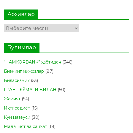
Архивлар
Архивлар
Бўлимлар
“HAMKORBANK” ҳаётидан
(346)
Бизнинг мижозлар
(87)
Биласизми?
(53)
ГРАНТ КЎМАГИ БИЛАН
(50)
Жамият
(54)
Иқтисодиёт
(15)
Кун мавзуси
(30)
Маданият ва санъат
(18)