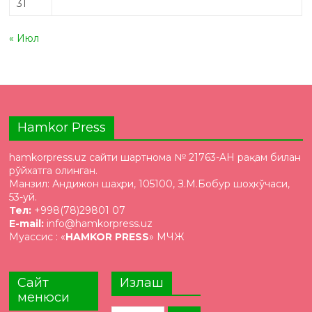
31
« Июл
Hamkor Press
hamkorpress.uz сайти шартнома № 21763-AH рақам билан
рўйхатга олинган.
Манзил: Андижон шаҳри, 105100, З.М.Бобур шоҳкўчаси,
53-уй.
Тел:
+998(78)29801 07
E-mail:
info@hamkorpress.uz
Муассис : «
HAMKOR PRESS
» МЧЖ
Сайт
Излаш
менюси