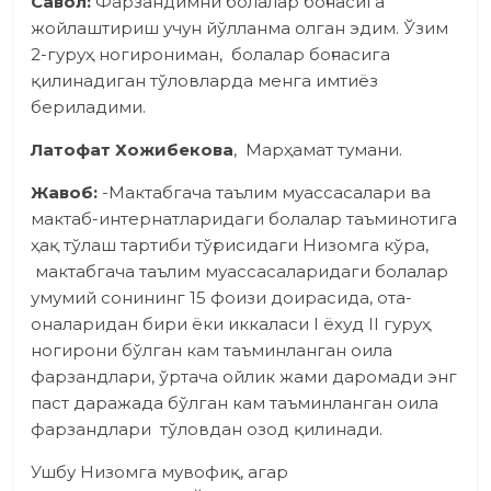
Савол:
Фарзандимни болалар боғчасига
жойлаштириш учун йўлланма олган эдим. Ўзим
2-гуруҳ ногирониман, болалар боғчасига
қилинадиган тўловларда менга имтиёз
бериладими.
Латофат Хожибекова
, Марҳамат тумани.
Жавоб:
-Мактабгача таълим муассасалари ва
мактаб-интернатларидаги болалар таъминотига
ҳақ тўлаш тартиби тўғрисидаги Низомга кўра,
мактабгача таълим муассасаларидаги болалар
умумий сонининг 15 фоизи доирасида, ота-
оналаридан бири ёки иккаласи I ёхуд II гуруҳ
ногирони бўлган кам таъминланган оила
фарзандлари, ўртача ойлик жами даромади энг
паст даражада бўлган кам таъминланган оила
фарзандлари тўловдан озод қилинади.
Ушбу Низомга мувофиқ, агар