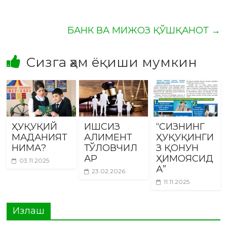
БАНК ВА МИЖОЗ ҚЎШҚАНОТ
→
Сизга ҳам ёқиши мумкин
ҲУҚУҚИЙ
ИШСИЗ
“СИЗНИНГ
МАДАНИЯТ
АЛИМЕНТ
ҲУҚУҚИНГИ
НИМА?
ТЎЛОВЧИЛ
З ҚОНУН
АР
ҲИМОЯСИД
03.11.2025
А”
23.02.2026
11.11.2025
Излаш