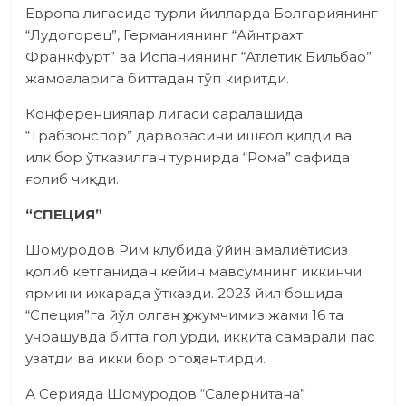
Европа лигасида турли йилларда Болгариянинг
“Лудогорец”, Германиянинг “Айнтрахт
Франкфурт” ва Испаниянинг “Атлетик Бильбао”
жамоаларига биттадан тўп киритди.
Конференциялар лигаси саралашида
“Трабзонспор” дарвозасини ишғол қилди ва
илк бор ўтказилган турнирда “Рома” сафида
ғолиб чиқди.
“СПЕЦИЯ”
Шомуродов Рим клубида ўйин амалиётисиз
қолиб кетганидан кейин мавсумнинг иккинчи
ярмини ижарада ўтказди. 2023 йил бошида
“Специя”га йўл олган ҳужумчимиз жами 16 та
учрашувда битта гол урди, иккита самарали пас
узатди ва икки бор огоҳлантирди.
А Серияда Шомуродов “Салернитана”