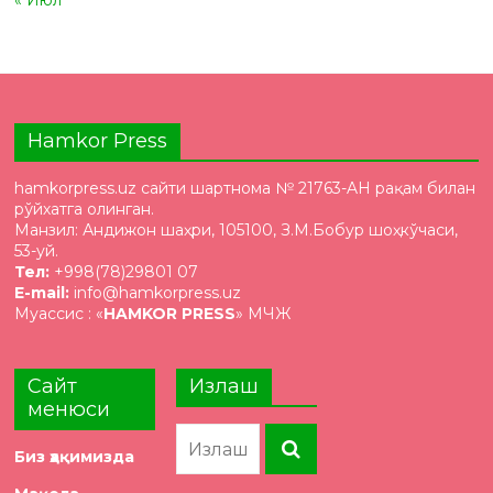
« Июл
Hamkor Press
hamkorpress.uz сайти шартнома № 21763-AH рақам билан
рўйхатга олинган.
Манзил: Андижон шаҳри, 105100, З.М.Бобур шоҳкўчаси,
53-уй.
Тел:
+998(78)29801 07
E-mail:
info@hamkorpress.uz
Муассис : «
HAMKOR PRESS
» МЧЖ
Сайт
Излаш
менюси
Биз ҳақимизда