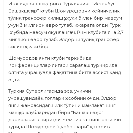
Италиядан ташқарига. Туркиянинг “Истанбул
Башакшеҳир” клуби Шомуродовни кейинчалик
тўлиқ трансфер қилиш ҳуқуқи билан бир мавсум
учун 3 миллион евро тўлаб, ижарага олди. Турк
клубида мавсум якунлангач, Рим клубига яна 2,7
миллион евро тўлаб, Элдорни тўлиқ трансфер
қилиш ҳуқуқи бор.
Шомуродов янги клуби таркибида
Конференциялар лигаси саралаш турнирида
олтита учрашувда фақатгина битта ассист қайд
этди.
Туркия Суперлигасида эса, учинчи
учрашувидаёқ голлари ҳисобини очди. Элдор
янги жамоасидаги илк тўпини мамлакатнинг
машҳур клубларидан бири “Башакшеҳир”
дарвозасига киритди. Чемпионатнинг олтинчи
турида Шомуродов “қурбонлари” қаторига