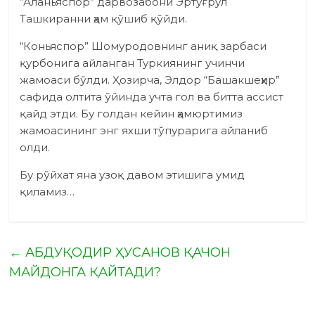
“Аланьяспор” дарвозабони Эртуғрул
Ташкиранни ҳам қўшиб қўйди.
“Коньяспор” Шомуродовнинг аниқ зарбаси
қурбонига айланган Туркиянинг учинчи
жамоаси бўлди. Ҳозирча, Элдор “Башакшеҳир”
сафида олтита ўйинда учта гол ва битта ассист
қайд этди. Бу голдан кейин ҳамюртимиз
жамоасининг энг яхши тўпурарига айланиб
олди.
Бу рўйхат яна узоқ давом этишига умид
қиламиз…
←
АБДУҚОДИР ҲУСАНОВ ҚАЧОН
МАЙДОНГА ҚАЙТАДИ?