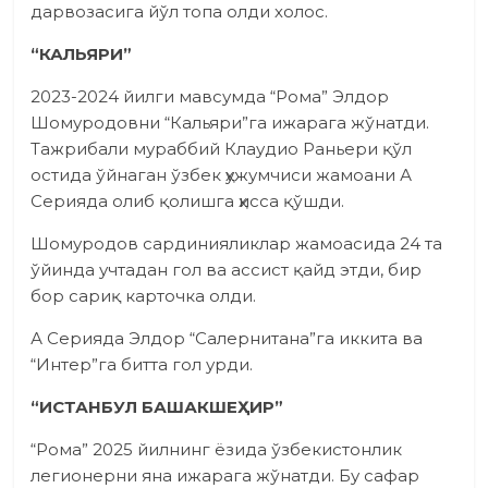
дарвозасига йўл топа олди холос.
“КАЛЬЯРИ”
2023-2024 йилги мавсумда “Рома” Элдор
Шомуродовни “Кальяри”га ижарага жўнатди.
Тажрибали мураббий Клаудио Раньери қўл
остида ўйнаган ўзбек ҳужумчиси жамоани А
Серияда олиб қолишга ҳисса қўшди.
Шомуродов сардинияликлар жамоасида 24 та
ўйинда учтадан гол ва ассист қайд этди, бир
бор сариқ карточка олди.
А Серияда Элдор “Салернитана”га иккита ва
“Интер”га битта гол урди.
“ИСТАНБУЛ БАШАКШЕҲИР”
“Рома” 2025 йилнинг ёзида ўзбекистонлик
легионерни яна ижарага жўнатди. Бу сафар