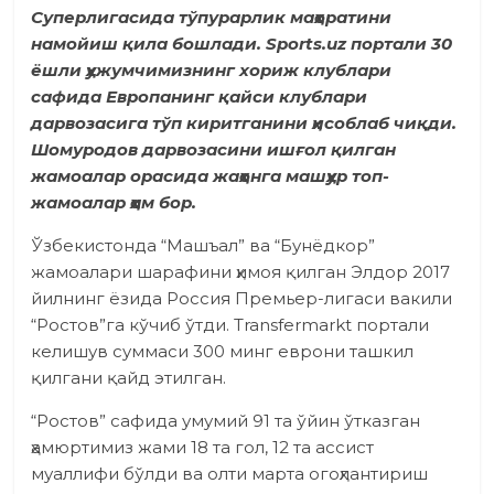
Суперлигасида тўпурарлик маҳоратини
намойиш қила бошлади. Sports.uz портали 30
ёшли ҳужумчимизнинг хориж клублари
сафида Европанинг қайси клублари
дарвозасига тўп киритганини ҳисоблаб чиқди.
Шомуродов дарвозасини ишғол қилган
жамоалар орасида жаҳонга машҳур топ-
жамоалар ҳам бор.
Ўзбекистонда “Машъал” ва “Бунёдкор”
жамоалари шарафини ҳимоя қилган Элдор 2017
йилнинг ёзида Россия Премьер-лигаси вакили
“Ростов”га кўчиб ўтди. Transfermarkt портали
келишув суммаси 300 минг еврони ташкил
қилгани қайд этилган.
“Ростов” сафида умумий 91 та ўйин ўтказган
ҳамюртимиз жами 18 та гол, 12 та ассист
муаллифи бўлди ва олти марта огоҳлантириш