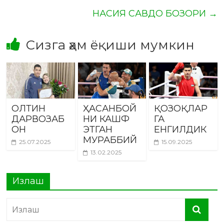
НАСИЯ САВДО БОЗОРИ
→
Сизга ҳам ёқиши мумкин
ОЛТИН
ҲАСАНБОЙ
ҚОЗОҚЛАР
ДАРВОЗАБ
НИ КАШФ
ГА
ОН
ЭТГАН
ЕНГИЛДИК
МУРАББИЙ
25.07.2025
15.09.2025
13.02.2025
Излаш