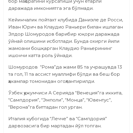
бор маҳоратини кўрсатиши учун етарли
даражада имкониятга эга бўлмади.
Кейинчалик пойтахт клубида Даниэле де Росси,
Иван Юрич ва Клаудио Раньери билан ишлаган
Элдор Шомуродов барибир юқори даражада
ўйнай олишини исботлади. Бунда охирги йили
жамоани бошқарган Клаудио Раньерининг
ишончи катта роль ўйнади.
Шомуродов “Рома”да жами 85 та учрашувда 13
та гол, 11 та ассист муаллифи бўлди ва беш бор
ҳакамлар томонидан огоҳлантирилди.
Ўзбек ҳужумчиси А Серияда “Венеция”га иккита,
“Сампдория”, “Эмполи”, “Монца”, “Ювентус”,
“Верона”га биттадан гол урган.
Италия кубогида “Лечче” ва “Сампдория”
дарвозасига бир мартадан йўл топган.