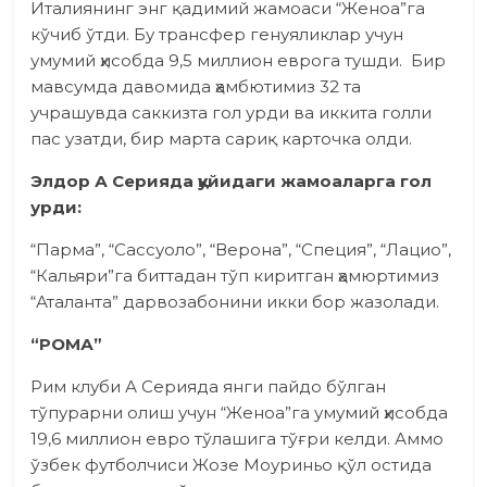
Италиянинг энг қадимий жамоаси “Женоа”га
кўчиб ўтди. Бу трансфер генуяликлар учун
умумий ҳисобда 9,5 миллион еврога тушди. Бир
мавсумда давомида ҳамбютимиз 32 та
учрашувда саккизта гол урди ва иккита голли
пас узатди, бир марта сариқ карточка олди.
Элдор А Серияда қуйидаги жамоаларга гол
урди:
“Парма”, “Сассуоло”, “Верона”, “Специя”, “Лацио”,
“Кальяри”га биттадан тўп киритган ҳамюртимиз
“Аталанта” дарвозабонини икки бор жазолади.
“РОМА”
Рим клуби А Серияда янги пайдо бўлган
тўпурарни олиш учун “Женоа”га умумий ҳисобда
19,6 миллион евро тўлашига тўғри келди. Аммо
ўзбек футболчиси Жозе Моуриньо қўл остида