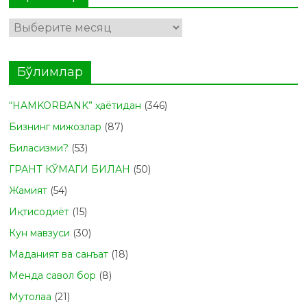
Архивлар
Бўлимлар
“HAMKORBANK” ҳаётидан
(346)
Бизнинг мижозлар
(87)
Биласизми?
(53)
ГРАНТ КЎМАГИ БИЛАН
(50)
Жамият
(54)
Иқтисодиёт
(15)
Кун мавзуси
(30)
Маданият ва санъат
(18)
Менда савол бор
(8)
Мутолаа
(21)