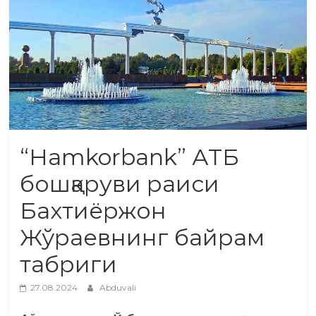
“Hamkorbank” АТБ
бошқаруви раиси
Бахтиёржон
Жўраевнинг байрам
табриги
27.08.2024
Abduvali