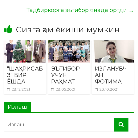
Тадбиркорга эътибор янада ортди
→
Сизга ҳам ёқиши мумкин
“ШАҲРИСАБ
ЭЪТИБОР
ИЗЛАНУВЧ
З” БИР
УЧУН
АН
ЁШДА
РАҲМАТ
ФОТИМА
28.12.2021
28.05.2021
28.10.2021
Излаш