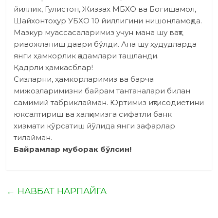
йиллик, Гулистон, Жиззах МБХО ва Боғишамол,
Шайхонтоҳур УБХО 10 йиллигини нишонламоқда.
Мазкур муассасаларимиз учун мана шу вақт
ривожланиш даври бўлди. Ана шу ҳудудларда
янги ҳамкорлик қадамлари ташланди.
Қадрли ҳамкасблар!
Сизларни, ҳамкорларимиз ва барча
мижозларимизни байрам тантаналари билан
самимий табриклайман. Юртимиз иқтисодиётини
юксалтириш ва халқимизга сифатли банк
хизмати кўрсатиш йўлида янги зафарлар
тилайман.
Байрамлар муборак бўлсин!
←
НАВБАТ НАРПАЙГА