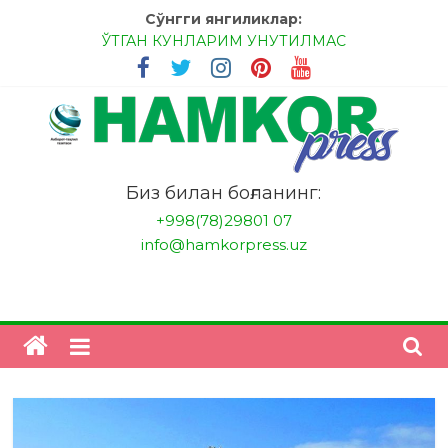
Skip
Сўнгги янгиликлар:
to
ЎТГАН КУНЛАРИМ УНУТИЛМАС
content
МЕССИ ВА РОНАЛДУ, АНА ЭНДИ ИККАЛАНГ ҲАМ
ҲУСАНОВГА ТАН БЕРИНГЛАР!
МЕҲР ОРҚАЛИ ШИФО
БАНКДА ИШЛАШ ОСОНМИ?
НАТИЖАГА ЭРИШИШ ЎЗ ҚЎЛИМИЗДА
"HamkorPress"
Биз билан боғланинг:
+998(78)29801 07
info@hamkorpress.uz