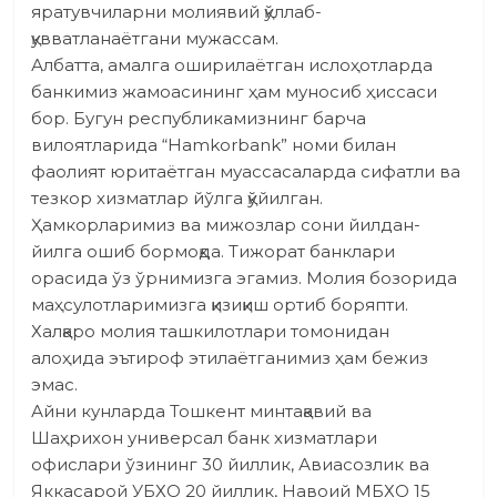
яратувчиларни молиявий қўллаб-
қувватланаётгани мужассам.
Албатта, амалга оширилаётган ислоҳотларда
банкимиз жамоасининг ҳам муносиб ҳиссаси
бор. Бугун республикамизнинг барча
вилоятларида “Hamkorbank” номи билан
фаолият юритаётган муассасаларда сифатли ва
тезкор хизматлар йўлга қўйилган.
Ҳамкорларимиз ва мижозлар сони йилдан-
йилга ошиб бормоқда. Тижорат банк­лари
орасида ўз ўрнимизга эгамиз. Молия бозорида
маҳсулотларимизга қизиқиш ортиб боряпти.
Халқаро молия ташкилотлари томонидан
алоҳида эътироф этилаётганимиз ҳам бежиз
эмас.
Айни кунларда Тошкент минтақавий ва
Шаҳрихон универсал банк хизматлари
офислари ўзининг 30 йиллик, Авиасозлик ва
Яккасарой УБХО 20 йиллик, Навоий МБХО 15