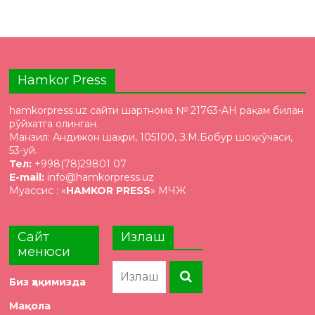
Hamkor Press
hamkorpress.uz сайти шартнома № 21763-AH рақам билан
рўйхатга олинган.
Манзил: Андижон шаҳри, 105100, З.М.Бобур шоҳкўчаси,
53-уй.
Тел:
+998(78)29801 07
E-mail:
info@hamkorpress.uz
Муассис : «
HAMKOR PRESS
» МЧЖ
Сайт
Излаш
менюси
Биз ҳақимизда
Мақола