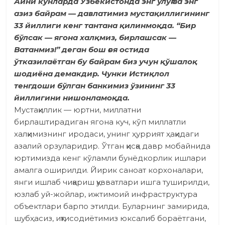
Айни кунларда Ўзбекис­тонда энг улуғ ва энг
азиз байрам — давлатимиз мустақиллигининг
33 йиллиги кенг тантана қилинмоқда. “Бир
бўлсак — ягона халқмиз, бирлашсак —
Ватанмиз!” деган бош ғоя остида
ўтказилаётган бу байрам биз учун қўшалоқ
шодиёна демакдир. Чунки Истиқлол
тенгдоши бўлган банкимиз ўзининг 33
йиллигини нишонламоқда.
Мустақиллик — юртни, миллатни
бирлаштирадиган ягона куч, кўп миллатли
халқимизнинг иродаси, унинг ҳуррият ҳақи­даги
азалий орзуларидир. Ўтган қисқа давр мобайнида
юртимизда кенг кўламли бунёдкорлик ишлари
амалга оширилди. Йирик саноат корхоналари,
янги ишлаб чиқариш қувватлари ишга туширилди,
юзлаб уй-жойлар, ижтимоий инфраструктура
объектлари барпо этилди. Буларнинг замирида,
шубҳасиз, иқтисодиётимиз юксалиб бораётгани,