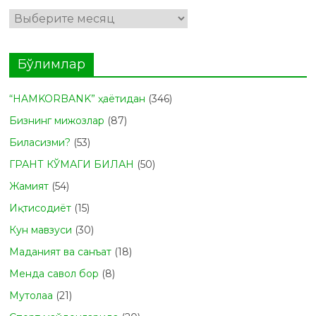
Архивлар
Бўлимлар
“HAMKORBANK” ҳаётидан
(346)
Бизнинг мижозлар
(87)
Биласизми?
(53)
ГРАНТ КЎМАГИ БИЛАН
(50)
Жамият
(54)
Иқтисодиёт
(15)
Кун мавзуси
(30)
Маданият ва санъат
(18)
Менда савол бор
(8)
Мутолаа
(21)