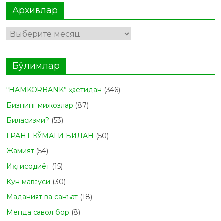
Архивлар
Архивлар
Бўлимлар
“HAMKORBANK” ҳаётидан
(346)
Бизнинг мижозлар
(87)
Биласизми?
(53)
ГРАНТ КЎМАГИ БИЛАН
(50)
Жамият
(54)
Иқтисодиёт
(15)
Кун мавзуси
(30)
Маданият ва санъат
(18)
Менда савол бор
(8)