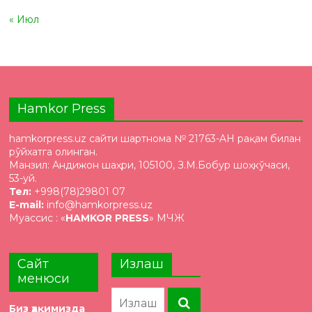
« Июл
Hamkor Press
hamkorpress.uz сайти шартнома № 21763-AH рақам билан
рўйхатга олинган.
Манзил: Андижон шаҳри, 105100, З.М.Бобур шоҳкўчаси,
53-уй.
Тел:
+998(78)29801 07
E-mail:
info@hamkorpress.uz
Муассис : «
HAMKOR PRESS
» МЧЖ
Сайт
Излаш
менюси
Биз ҳақимизда