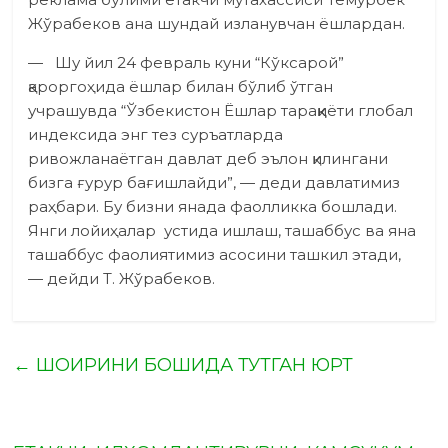
Жўрабеков ана шундай изланувчан ёшлардан.
— Шу йил 24 февраль куни “Кўксарой”
қароргоҳида ёшлар билан бўлиб ўтган
учрашувда “Ўзбекистон Ёшлар тараққиёти глобал
индексида энг тез суръатларда
ривожланаётган давлат деб эълон қилингани
бизга ғурур бағишлайди”, — деди давлатимиз
раҳбари. Бу бизни янада фаолликка бошлади.
Янги лойиҳалар устида ишлаш, ташаббус ва яна
ташаббус фаолиятимиз асосини ташкил этади,
— дейди Т. Жўрабеков.
←
ШОИРИНИ БОШИДА ТУТГАН ЮРТ