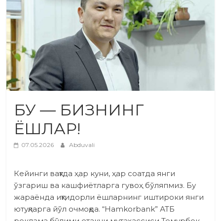
БУ — БИЗНИНГ
ЁШЛАР!
07.05.2026
Abduvali
Кейинги вақтда ҳар куни, ҳар соатда янги
ўзгариш ва кашфиётларга гувоҳ бўляпмиз. Бу
жараёнда иқтидорли ёшларнинг иштироки янги
ютуқларга йўл очмоқда. “Hamkorbank” АТБ
реклама бўлими етакчи мутахассиси Темурбек