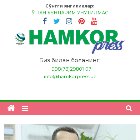
Skip
Сўнгги янгиликлар:
to
ЎТГАН КУНЛАРИМ УНУТИЛМАС
content
МЕССИ ВА РОНАЛДУ, АНА ЭНДИ ИККАЛАНГ ҲАМ
ҲУСАНОВГА ТАН БЕРИНГЛАР!
МЕҲР ОРҚАЛИ ШИФО
БАНКДА ИШЛАШ ОСОНМИ?
НАТИЖАГА ЭРИШИШ ЎЗ ҚЎЛИМИЗДА
"HamkorPress"
Биз билан боғланинг:
+998(78)29801 07
info@hamkorpress.uz