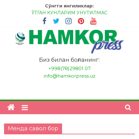
Skip
Сўнгги янгиликлар:
to
ЎТГАН КУНЛАРИМ УНУТИЛМАС
content
МЕССИ ВА РОНАЛДУ, АНА ЭНДИ ИККАЛАНГ ҲАМ
ҲУСАНОВГА ТАН БЕРИНГЛАР!
МЕҲР ОРҚАЛИ ШИФО
БАНКДА ИШЛАШ ОСОНМИ?
НАТИЖАГА ЭРИШИШ ЎЗ ҚЎЛИМИЗДА
"HamkorPress"
Биз билан боғланинг:
+998(78)29801 07
info@hamkorpress.uz
Менда савол бор