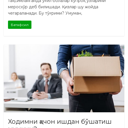
тақсимланганда ўғил болалар кўпроқ ўзларини
меросхўр деб билишади. Қизлар шу жойда
чегараланади. Бу тўғрими? Умуман,
Батафсил
Ходимни қачон ишдан бўшатиш