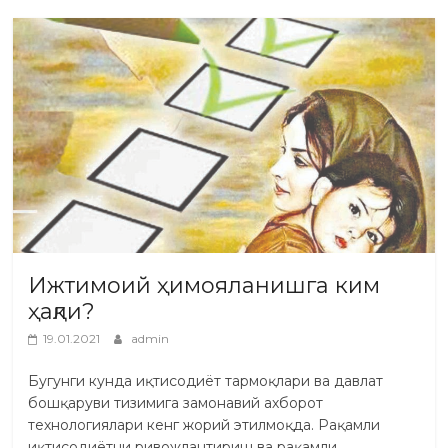
Ижтимоий ҳимояланишга ким
ҳақли?
19.01.2021
admin
Бугунги кунда иқтисодиёт тармоқлари ва давлат
бошқаруви тизимига замонавий ахборот
технологиялари кенг жорий этилмоқда. Рақамли
иқтисодиётни ривожлантириш ва рақамли