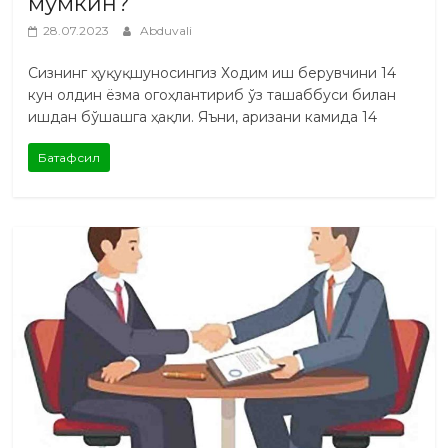
мумкин?
28.07.2023
Abduvali
Сизнинг ҳуқуқшуносингиз Ходим иш берувчини 14
кун олдин ёзма огоҳлантириб ўз ташаббуси билан
ишдан бўшашга ҳақли. Яъни, аризани камида 14
Батафсил