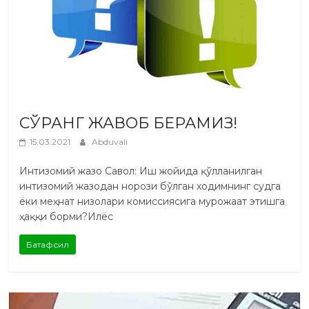
СЎРАНГ ЖАВОБ БЕРАМИЗ!
15.03.2021
Abduvali
Интизомий жазо Савол: Иш жойида қўлланилган
интизомий жазодан норози бўлган ходимнинг судга
ёки меҳнат низолари комиссиясига мурожаат этишга
ҳаққи борми?Илёс
Батафсил