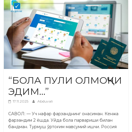
“БОЛА ПУЛИ ОЛМОҚЧИ
ЭДИМ…”
17.11.2025
Abduvali
САВОЛ: — Уч нафар фарзанднинг онасиман. Кенжа
фарзандим 2 ёшда. Уйда бола парвариши билан
бандман. Турмуш ўртоғим мавсумий ишчи. Россия