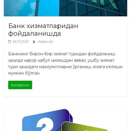
Банк хизматларидан
фойдаланишда
26.11.2021
Abduvali
Банкнинг бирон-бир хизмат туридан фойдаланиш
ҳақида қарор қабул қилишдан аввал, ушбу хизмат
тури ҳақидаги маълумотларни ўрганиш, юзага келиши
мумкин бўлган
Батафсил