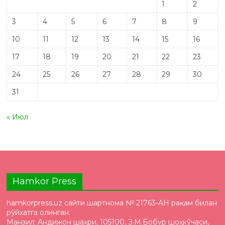
1
2
3
4
5
6
7
8
9
10
11
12
13
14
15
16
17
18
19
20
21
22
23
24
25
26
27
28
29
30
31
« Июл
Hamkor Press
hamkorpress.uz сайти шартнома № 21763-AH рақам билан
рўйхатга олинган.
Манзил: Андижон шаҳри, 105100, З.М.Бобур шоҳкўчаси,