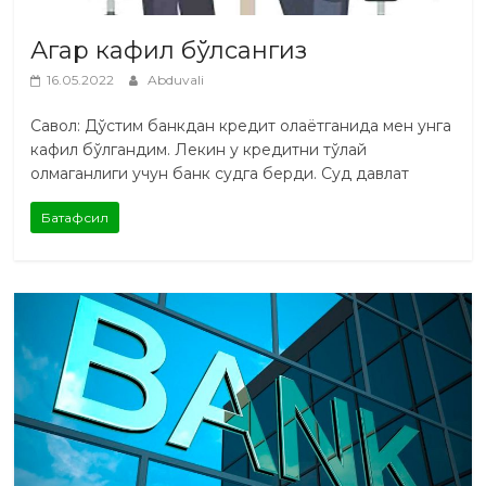
Агар кафил бўлсангиз
16.05.2022
Abduvali
Савол: Дўстим банкдан кредит олаётганида мен унга
кафил бўлгандим. Лекин у кредитни тўлай
олмаганлиги учун банк судга берди. Суд давлат
Батафсил