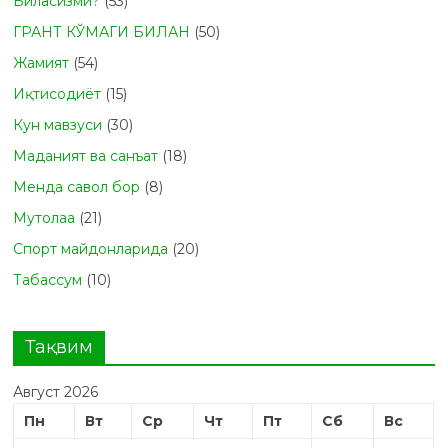
Биласизми?
(53)
ГРАНТ КЎМАГИ БИЛАН
(50)
Жамият
(54)
Иқтисодиёт
(15)
Кун мавзуси
(30)
Маданият ва санъат
(18)
Менда савол бор
(8)
Мутолаа
(21)
Спорт майдонларида
(20)
Табасcум
(10)
Тақвим
Август 2026
Пн
Вт
Ср
Чт
Пт
Сб
Вс