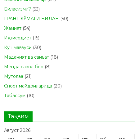
Биласизми?
(53)
ГРАНТ КЎМАГИ БИЛАН
(50)
Жамият
(54)
Иқтисодиёт
(15)
Кун мавзуси
(30)
Маданият ва санъат
(18)
Менда савол бор
(8)
Мутолаа
(21)
Спорт майдонларида
(20)
Табасcум
(10)
Тақвим
Август 2026