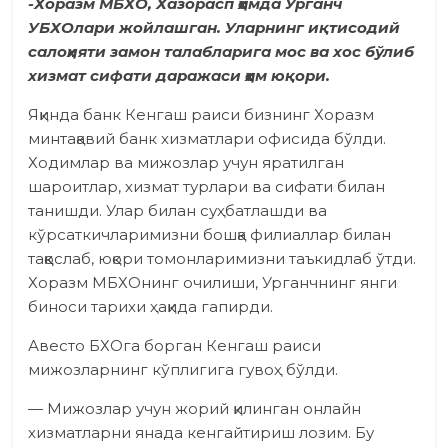
-Хоразм МБХО, Хазорасп ҳамда Урганч
УБХОлари жойлашган. Уларнинг иқтисодий
салоҳияти замон талабларига мос ва хос бўлиб
хизмат сифати даражаси ҳам юқори.
Яқинда банк Кенгаш раиси бизнинг Хоразм
минтақавий банк хизматлари офисида бўлди.
Ходимлар ва мижозлар учун яратилган
шароитлар, хизмат турлари ва сифати билан
танишди. Улар билан суҳбатлашди ва
кўрсаткичларимизни бошқа филиаллар билан
таққослаб, юқори томонларимизни таъкидлаб ўтди.
Хоразм МБХОнинг очилиши, Урганчнинг янги
биноси тарихи ҳақида гапирди.
Авесто БХОга борган Кенгаш раиси
мижозларнинг кўплигига гувоҳ бўлди.
— Мижозлар учун жорий қилинган онлайн
хизматларни янада кенгайтириш лозим. Бу