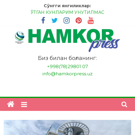
Skip
Сўнгги янгиликлар:
to
ЎТГАН КУНЛАРИМ УНУТИЛМАС
content
МЕССИ ВА РОНАЛДУ, АНА ЭНДИ ИККАЛАНГ ҲАМ
ҲУСАНОВГА ТАН БЕРИНГЛАР!
МЕҲР ОРҚАЛИ ШИФО
БАНКДА ИШЛАШ ОСОНМИ?
НАТИЖАГА ЭРИШИШ ЎЗ ҚЎЛИМИЗДА
"HamkorPress"
Биз билан боғланинг:
+998(78)29801 07
info@hamkorpress.uz