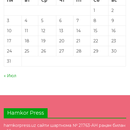
Пн
Вт
Ср
Чт
Пт
Сб
Вс
1
2
3
4
5
6
7
8
9
10
11
12
13
14
15
16
17
18
19
20
21
22
23
24
25
26
27
28
29
30
31
« Июл
Hamkor Press
hamkorpress.uz сайти шартнома № 21763-AH рақам билан