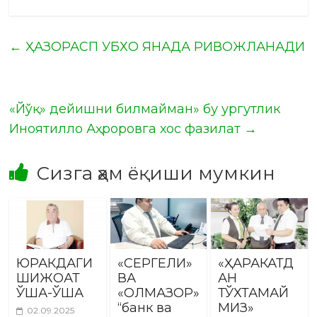
←
ҲАЗОРАСП УБХО ЯНАДА РИВОЖЛАНАДИ
«Йўқ» дейишни билмайман» бу ургутлик
Иноятилло Аҳроровга хос фазилат
→
Сизга ҳам ёқиши мумкин
ЮРАКДАГИ
«СЕРГЕЛИ»
«ҲАРАКАТД
ШИЖОАТ
ВА
АН
ЎША-ЎША
«ОЛМАЗОР»
ТЎХТАМАЙ
“банк ва
МИЗ»
02.09.2025