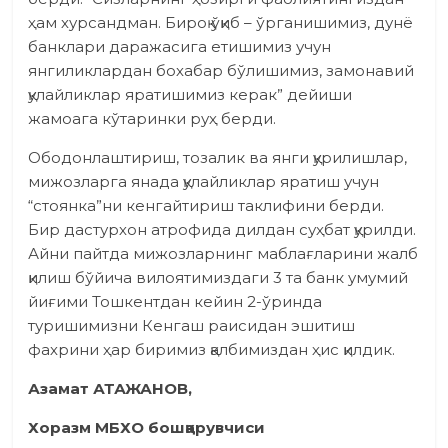
ҳам хурсандман. Бироқ ўқиб – ўрганишимиз, дунё
банклари даражасига етишимиз учун
янгиликлардан бохабар бўлишимиз, замонавий
қулайликлар яратишимиз керак” дейиши
жамоага кўтаринки руҳ берди.
Ободонлаштириш, тозалик ва янги қурилишлар,
мижозларга янада қулайликлар яратиш учун
“стоянка”ни кенгайтириш таклифини берди.
Бир дастурхон атрофида дилдан суҳбат қурилди.
Айни пайтда мижозларнинг маблағларини жалб
қилиш бўйича вилоятимиздаги 3 та банк умумий
йиғими Тошкентдан кейин 2-ўринда
туришимизни Кенгаш раисидан эшитиш
фахрини ҳар биримиз қалбимиздан ҳис қилдик.
Азамат АТАЖАНОВ,
Хоразм МБХО бошқарувчиси