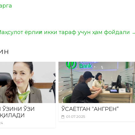
арга
аҳсулот ёрлиғи икки тараф учун ҳам фойдали
ин
 ЎЗИНИ ЎЗИ
ЎСАЁТГАН “АНГРЕН”
 ҚИЛАДИ
01.07.2025
24