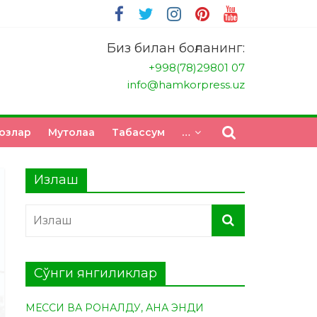
Биз билан боғланинг:
+998(78)29801 07
info@hamkorpress.uz
озлар
Мутолаа
Табасcум
…
Излаш
Сўнги янгиликлар
МЕССИ ВА РОНАЛДУ, АНА ЭНДИ