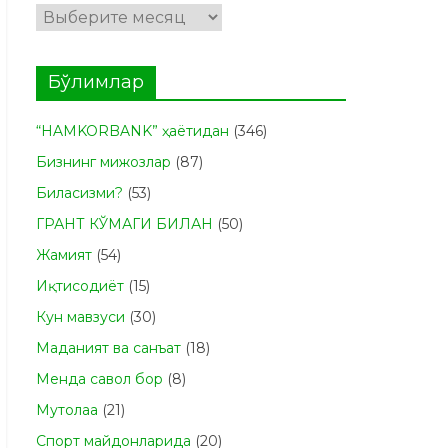
Архивлар
Бўлимлар
“HAMKORBANK” ҳаётидан
(346)
Бизнинг мижозлар
(87)
Биласизми?
(53)
ГРАНТ КЎМАГИ БИЛАН
(50)
Жамият
(54)
Иқтисодиёт
(15)
Кун мавзуси
(30)
Маданият ва санъат
(18)
Менда савол бор
(8)
Мутолаа
(21)
Спорт майдонларида
(20)