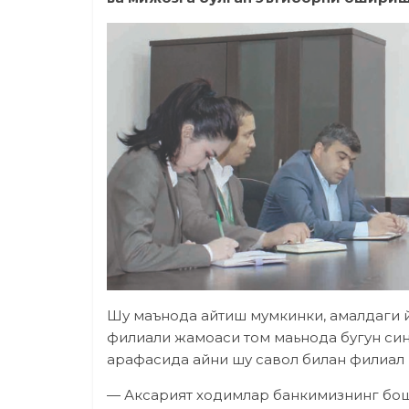
Шу маънода айтиш мумкинки, амалдаги 
филиали жамоаси том маьнода бугун син
арафасида айни шу савол билан филиал
— Аксарият ходимлар банкимизнинг бошқ