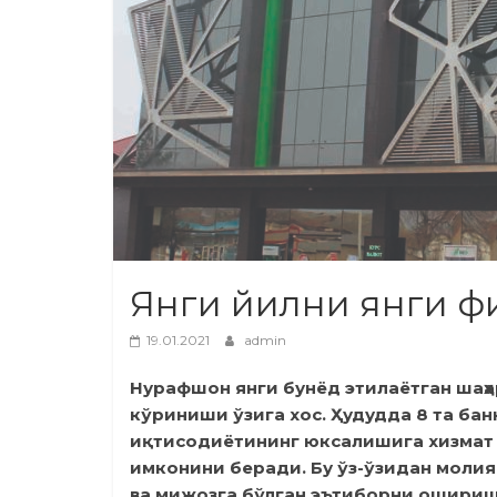
Янги йилни янги ф
19.01.2021
admin
Нурафшон янги бунёд этилаётган шаҳа
кўриниши ўзига хос. Ҳудудда 8 та ба
иқтисодиётининг юксалишига хизмат
имконини беради. Бу ўз-ўзидан моли
ва мижозга бўлган эътиборни ошириш 