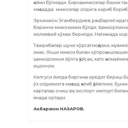
қийин бўлмади. Бироқ, мижозлар бизни т
мақсадда мижозлар олдига кириб бориб, 
Эркинжон Эгамбердиев раҳбарлигидаги
биринчи мижозимиз бўлди. Ҳамкорликни
молиявий кўмак берилди. Натижада кор
Тажрибалар шуни кўрсатмоқдаки, муаммо
эмас. Яхши мижоз билан кўпроқ ишлашимиз
ҳамкорликни йўлга қўйсак, хато қилмайми
ишончли.
Келгуси йилда биргина кредит бериш б
ўз олдимизга мақсад қилиб қўйяпмиз. Буни
карталар очиш ва экспорт-импорт била
янада ортади.
Акбаржон НАЗАРОВ.