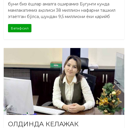
буни биз ёшлар амалга оширамиз Бугунги кунда
мамлакатимиз аҳолиси 38 миллион нафарни ташкил
этаётган бўлса, шундан 9,5 миллиони ёки қарийб
Батафсил
ОЛДИНДА КЕЛАЖАК