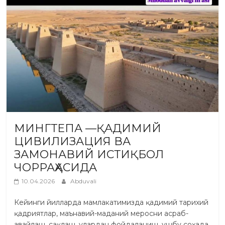
МИНГТЕПА —ҚАДИМИЙ
ЦИВИЛИЗАЦИЯ ВА
ЗАМОНАВИЙ ИСТИҚБОЛ
ЧОРРАҲАСИДА
10.04.2026
Abduvali
Кейинги йилларда мамлакатимизда қадимий тарихий
қадриятлар, маънавий-маданий меросни асраб-
авайлаш, сақлаш, улардан фойдаланиш, ушбу соҳада