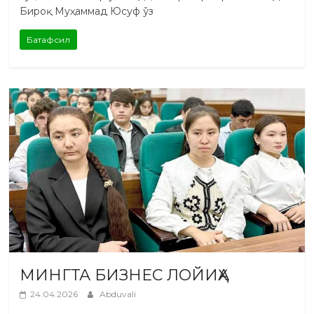
Бироқ Муҳаммад Юсуф ўз
Батафсил
МИНГТА БИЗНЕС ЛОЙИҲА
24.04.2026
Abduvali