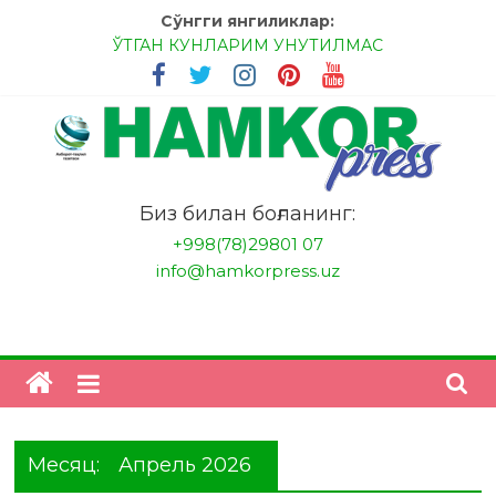
Skip
Сўнгги янгиликлар:
to
ЎТГАН КУНЛАРИМ УНУТИЛМАС
content
МЕССИ ВА РОНАЛДУ, АНА ЭНДИ ИККАЛАНГ ҲАМ
ҲУСАНОВГА ТАН БЕРИНГЛАР!
МЕҲР ОРҚАЛИ ШИФО
БАНКДА ИШЛАШ ОСОНМИ?
НАТИЖАГА ЭРИШИШ ЎЗ ҚЎЛИМИЗДА
"HamkorPress"
Биз билан боғланинг:
+998(78)29801 07
info@hamkorpress.uz
Месяц:
Апрель 2026