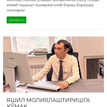
илмий-тадқиқот ишларини олиб бориш борасида
сезиларли
Батафсил
ЯШИЛ МОЛИЯЛАШТИРИШГА
КЎМАК