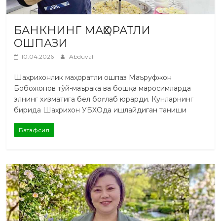
БАНКНИНГ МАҲОРАТЛИ
ОШПАЗИ
10.04.2026
Abduvali
Шаҳрихонлик маҳоратли ошпаз Маъруфжон
Бобожонов тўй-маърака ва бошқа маросимларда
элнинг хизматига бел боғлаб юрарди. Кунларнинг
бирида Шаҳрихон УБХОда ишлайдиган таниши
Батафсил