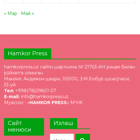
« Мар
Май »
Hamkor Press
hamkorpress.uz сайти шартнома № 21763-AH рақам билан
рўйхатга олинган.
Манзил: Андижон шаҳри, 105100, З.М.Бобур шоҳкўчаси,
53-уй.
Тел:
+998(78)29801 07
E-mail:
info@hamkorpress.uz
Муассис : «
HAMKOR PRESS
» МЧЖ
Сайт
Излаш
менюси