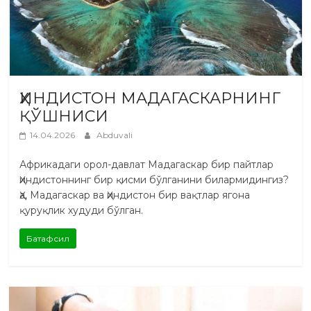
ҲИНДИСТОН МАДАГАСКАРНИНГ
ҚЎШНИСИ
14.04.2026
Abduvali
Африкадаги орол-давлат Мадагаскар бир пайтлар
Ҳиндистоннинг бир қисми бўлганини билармидингиз?
Ҳа, Мадагаскар ва Ҳиндистон бир вақтлар ягона
қуруқлик худуди бўлган.
Батафсил