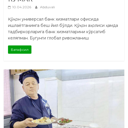
10.04.2026
Abduvali
Қўқон универсал банк хизматлари офисида
ишлаётганимга беш йил бўлди. Қўқон аҳолиси ҳамда
тадбиркорларига банк хизматларини кўрсатиб
келяпман. Бугунги глобал ривожланиш
Батафсил