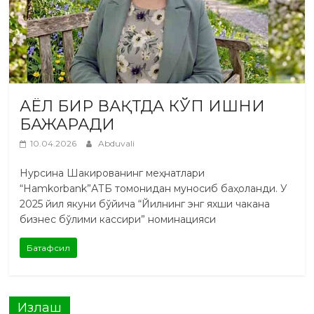
АЁЛ БИР ВАҚТДА КЎП ИШНИ
БАЖАРАДИ
10.04.2026
Abduvali
Нурсина Шакированинг меҳнатлари
“Hamkorbank”АТБ томонидан муносиб баҳоланди. У
2025 йил якуни бўйича “Йилнинг энг яхши чакана
бизнес бўлими кассири” номинацияси
Батафсил
Излаш