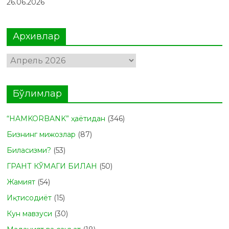
26.06.2026
Архивлар
Архивлар
Бўлимлар
“HAMKORBANK” ҳаётидан
(346)
Бизнинг мижозлар
(87)
Биласизми?
(53)
ГРАНТ КЎМАГИ БИЛАН
(50)
Жамият
(54)
Иқтисодиёт
(15)
Кун мавзуси
(30)