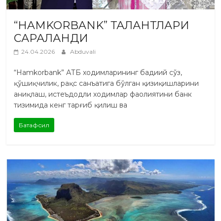
“HAMKORBANK” ТАЛАНТЛАРИ
САРАЛАНДИ
24.04.2026
Abduvali
“Hamkorbank” АТБ ходимларининг бадиий сўз,
қўшиқчилик, рақс санъатига бўлган қизиқишларини
аниқлаш, истеъдодли ходимлар фаолиятини банк
тизимида кенг тарғиб қилиш ва
Батафсил