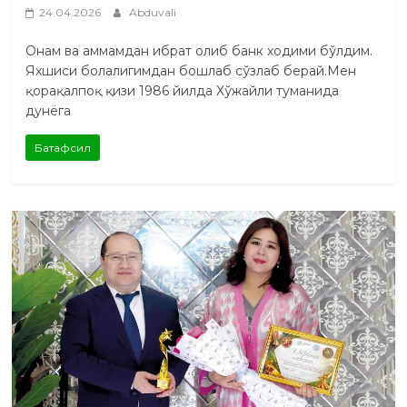
24.04.2026
Abduvali
Онам ва аммамдан ибрат олиб банк ходими бўлдим.
Яхшиси болалигимдан бошлаб сўзлаб берай.Мен
қорақалпоқ қизи 1986 йилда Хўжайли туманида
дунёга
Батафсил