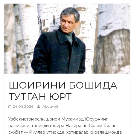
ШОИРИНИ БОШИДА
ТУТГАН ЮРТ
24.04.2026
Abduvali
Ўзбекистон халқ шоири Муҳаммад Юсуфнинг
рафиқаси, таниқли шоира Назира ас-Салом билан
суҳбат.— Йиллар ўтмоқда, хотиралар хиралашмоқда.