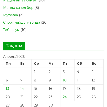
Маданият ва санъат
(18)
Менда савол бор
(8)
Мутолаа
(21)
Спорт майдонларида
(20)
Табасcум
(10)
Тақвим
Апрель 2026
Пн
Вт
Ср
Чт
Пт
Сб
Вс
1
2
3
4
5
6
7
8
9
10
11
12
13
14
15
16
17
18
19
20
21
22
23
24
25
26
27
28
29
30